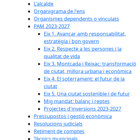
L'alcalde
Organigrama de l'ens
Organismes dependents o vinculats
PAM 2023-2027
Eix 1. Avançar amb responsabilitat,
estratègia i bon govern
Eix 2. Respecte a les persones i la
qualitat de vida
Eix 3. Montcada i Reixac: transformació
de ciutat, millora urbana i econòmica
Eix 4. El soterrament: el futur de la
ciutat
Eix 5. Una ciutat sostenible i de futur
Mig mandat: balanç i reptes
Projectes d'inversions 2023-2027
Pressupostos i gestió econòmica
Resolucions judicials
Retiment de comptes
Tècnics municipals