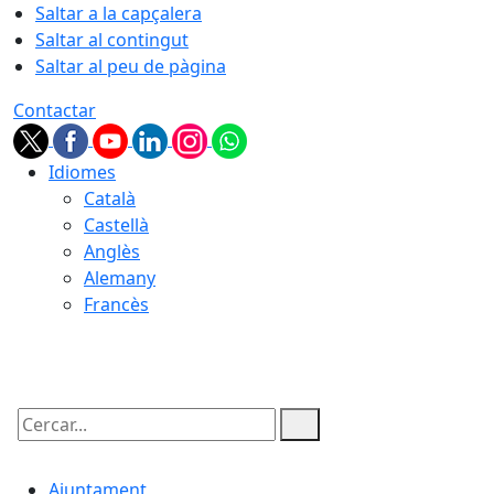
Saltar a la capçalera
Saltar al contingut
Saltar al peu de pàgina
Contactar
Idiomes
Català
Castellà
Anglès
Alemany
Francès
09.08.2026 | 12:19
Cercar:
Ajuntament