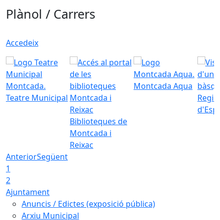
Plànol / Carrers
Accedeix
Montcada Aqua
Teatre Municipal
Regid
d'Esp
Biblioteques de
Montcada i
Reixac
Anterior
Següent
1
2
Ajuntament
Anuncis / Edictes (exposició pública)
Arxiu Municipal