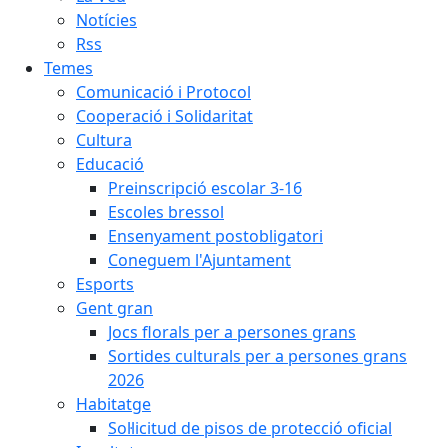
Notícies
Rss
Temes
Comunicació i Protocol
Cooperació i Solidaritat
Cultura
Educació
Preinscripció escolar 3-16
Escoles bressol
Ensenyament postobligatori
Coneguem l'Ajuntament
Esports
Gent gran
Jocs florals per a persones grans
Sortides culturals per a persones grans
2026
Habitatge
Sol·licitud de pisos de protecció oficial