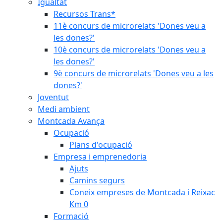
Igualtat
Recursos Trans*
11è concurs de microrelats 'Dones veu a
les dones?'
10è concurs de microrelats 'Dones veu a
les dones?'
9è concurs de microrelats 'Dones veu a les
dones?'
Joventut
Medi ambient
Montcada Avança
Ocupació
Plans d'ocupació
Empresa i emprenedoria
Ajuts
Camins segurs
Coneix empreses de Montcada i Reixac
Km 0
Formació