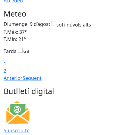
Accedeix
Meteo
Diumenge, 9 d’agost
D
T.Màx: 37°
T
T.Min: 21°
T
Tarda
T
1
2
Anterior
Següent
Butlletí digital
Subscriu-te