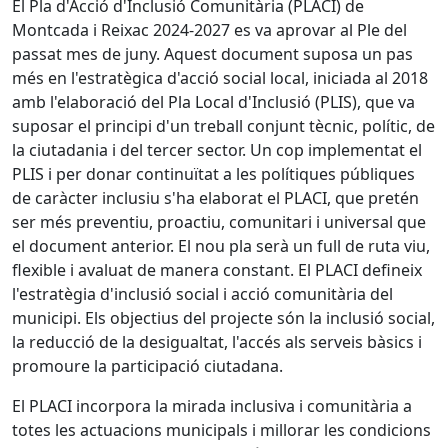
El Pla d'Acció d'Inclusió Comunitària (PLACI) de
Montcada i Reixac 2024-2027 es va aprovar al Ple del
passat mes de juny. Aquest document suposa un pas
més en l'estratègica d'acció social local, iniciada al 2018
amb l'elaboració del Pla Local d'Inclusió (PLIS), que va
suposar el principi d'un treball conjunt tècnic, polític, de
la ciutadania i del tercer sector. Un cop implementat el
PLIS i per donar continuïtat a les polítiques públiques
de caràcter inclusiu s'ha elaborat el PLACI, que pretén
ser més preventiu, proactiu, comunitari i universal que
el document anterior. El nou pla serà un full de ruta viu,
flexible i avaluat de manera constant. El PLACI defineix
l'estratègia d'inclusió social i acció comunitària del
municipi. Els objectius del projecte són la inclusió social,
la reducció de la desigualtat, l'accés als serveis bàsics i
promoure la participació ciutadana.
El PLACI incorpora la mirada inclusiva i comunitària a
totes les actuacions municipals i millorar les condicions