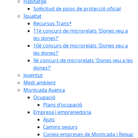
Habitatge
Sol·licitud de pisos de protecció oficial
Igualtat
Recursos Trans*
11è concurs de microrelats 'Dones veu a
les dones?'
10è concurs de microrelats 'Dones veu a
les dones?'
9è concurs de microrelats 'Dones veu a les
dones?'
Joventut
Medi ambient
Montcada Avança
Ocupació
Plans d'ocupació
Empresa i emprenedoria
Ajuts
Camins segurs
Coneix empreses de Montcada i Reixac