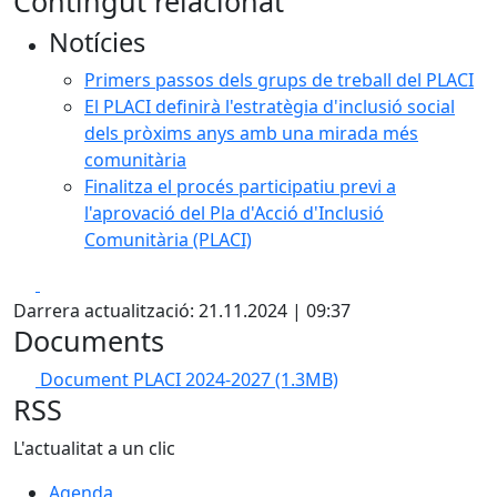
Contingut relacionat
Notícies
Primers passos dels grups de treball del PLACI
El PLACI definirà l'estratègia d'inclusió social
dels pròxims anys amb una mirada més
comunitària
Finalitza el procés participatiu previ a
l'aprovació del Pla d'Acció d'Inclusió
Comunitària (PLACI)
Facebook
X
Darrera actualització: 21.11.2024 | 09:37
Documents
Document PLACI 2024-2027
(1.3MB)
RSS
L'actualitat a un clic
Agenda