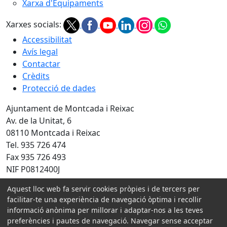
Xarxa d'Equipaments
Xarxes socials:
Accessibilitat
Avís legal
Contactar
Crèdits
Protecció de dades
Ajuntament de Montcada i Reixac
Av. de la Unitat, 6
08110 Montcada i Reixac
Tel. 935 726 474
Fax 935 726 493
NIF P0812400J
Amb la col·laboració de:
Aquest lloc web fa servir cookies pròpies i de tercers per
facilitar-te una experiència de navegació òptima i recollir
informació anònima per millorar i adaptar-nos a les teves
preferències i pautes de navegació. Navegar sense acceptar