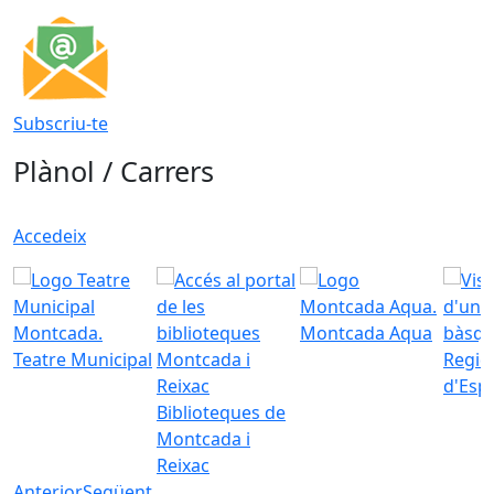
Subscriu-te
Plànol / Carrers
Accedeix
Montcada Aqua
Teatre Municipal
Regid
d'Esp
Biblioteques de
Montcada i
Reixac
Anterior
Següent