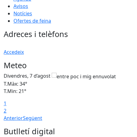
Avisos
Notícies
Ofertes de feina
Adreces i telèfons
Accedeix
Meteo
Divendres, 7 d’agost
D
T.Màx: 34°
T
T.Min: 21°
T
1
T
2
Anterior
Següent
Butlletí digital