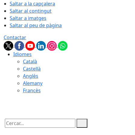
Saltar a la capçalera
Saltar al contingut
Saltar a imatges
Saltar al peu de pàgina
Contactar
Idiomes
Català
Castellà
Anglès
Alemany
Francès
07.08.2026 | 17:00
Cercar: