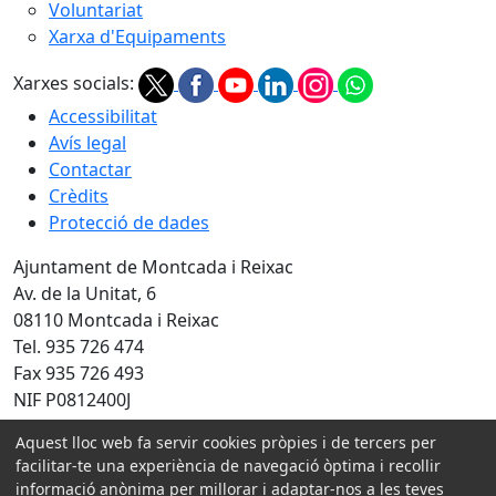
Voluntariat
Xarxa d'Equipaments
Xarxes socials:
Accessibilitat
Avís legal
Contactar
Crèdits
Protecció de dades
Ajuntament de Montcada i Reixac
Av. de la Unitat, 6
08110 Montcada i Reixac
Tel. 935 726 474
Fax 935 726 493
NIF P0812400J
Amb la col·laboració de:
Aquest lloc web fa servir cookies pròpies i de tercers per
facilitar-te una experiència de navegació òptima i recollir
informació anònima per millorar i adaptar-nos a les teves