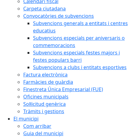
Calendari fiscal
Carpeta ciutadana
Convocatòries de subvencions
Subvencions generals a entitats i centres
educatius
Subvencions especials per aniversaris o
commemoracions
Subvencions especials festes majors i
festes populars barri
Subvencions a clubs i entitats esportives
Factura electrònica
Farmàcies de guàrdia
Finestreta Única Empresarial (FUE)
Oficines municipals
Sol·licitud genèrica
Tràmits i gestions
El municipi
Com arribar
Guia del municipi