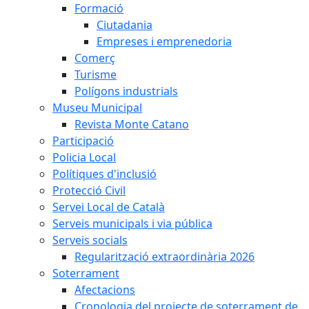
Formació
Ciutadania
Empreses i emprenedoria
Comerç
Turisme
Polígons industrials
Museu Municipal
Revista Monte Catano
Participació
Policia Local
Polítiques d'inclusió
Protecció Civil
Servei Local de Català
Serveis municipals i via pública
Serveis socials
Regularització extraordinària 2026
Soterrament
Afectacions
Cronologia del projecte de soterrament de