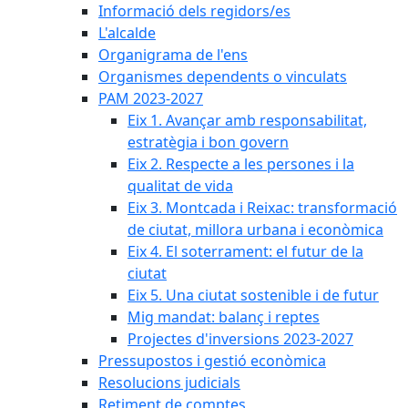
Informació dels regidors/es
L'alcalde
Organigrama de l'ens
Organismes dependents o vinculats
PAM 2023-2027
Eix 1. Avançar amb responsabilitat,
estratègia i bon govern
Eix 2. Respecte a les persones i la
qualitat de vida
Eix 3. Montcada i Reixac: transformació
de ciutat, millora urbana i econòmica
Eix 4. El soterrament: el futur de la
ciutat
Eix 5. Una ciutat sostenible i de futur
Mig mandat: balanç i reptes
Projectes d'inversions 2023-2027
Pressupostos i gestió econòmica
Resolucions judicials
Retiment de comptes