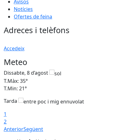
Avisos
Notícies
Ofertes de feina
Adreces i telèfons
Accedeix
Meteo
Dissabte, 8 d’agost
D
T.Màx: 35°
T
T.Min: 21°
T
Tarda
1
2
Anterior
Següent