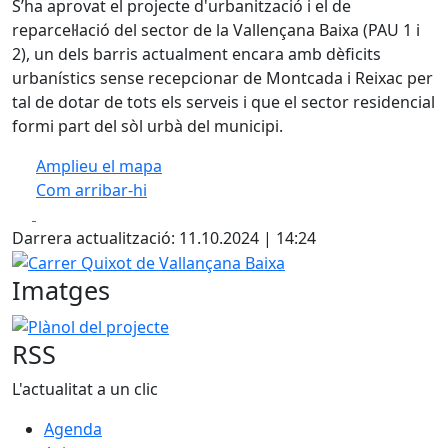
S’ha aprovat el projecte d'urbanització i el de
reparcel·lació del sector de la Vallençana Baixa (PAU 1 i
2), un dels barris actualment encara amb dèficits
urbanístics sense recepcionar de Montcada i Reixac per
tal de dotar de tots els serveis i que el sector residencial
formi part del sòl urbà del municipi.
Amplieu el mapa
Com arribar-hi
Leaflet
| ©
OpenStreetMap
contributors
Facebook
X
+
Darrera actualització: 11.10.2024 | 14:24
−
Carrer Quixot de Vallançana Baixa
Imatges
Plànol del projecte
RSS
L'actualitat a un clic
Agenda