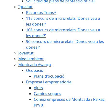
Sol·licitud de pisos de protecció oficial
Igualtat
Recursos Trans*
11è concurs de microrelats 'Dones veu a
les dones?'
10è concurs de microrelats 'Dones veu a
les dones?'
9è concurs de microrelats 'Dones veu a les
dones?'
Joventut
Medi ambient
Montcada Avança
Ocupació
Plans d'ocupació
Empresa i emprenedoria
Ajuts
Camins segurs
Coneix empreses de Montcada i Reixac
Km 0