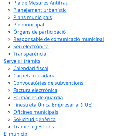
Pla de Mesures Antifrau
Planejament urbanístic
Plans municipals
Ple municipal
Òrgans de participació
Responsable de comunicació municipal
Seu electrònica
Transparència
Serveis i tràmits
Calendari fiscal
Carpeta ciutadana
Convocatòries de subvencions
Factura electrònica
Farmàcies de guàrdia
Finestreta Única Empresarial (FUE)
Oficines municipals
Sol·licitud genèrica
Tràmits i gestions
El municipi