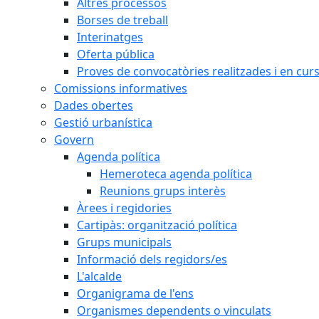
Altres processos
Borses de treball
Interinatges
Oferta pública
Proves de convocatòries realitzades i en cur
Comissions informatives
Dades obertes
Gestió urbanística
Govern
Agenda política
Hemeroteca agenda política
Reunions grups interès
Àrees i regidories
Cartipàs: organització política
Grups municipals
Informació dels regidors/es
L'alcalde
Organigrama de l'ens
Organismes dependents o vinculats