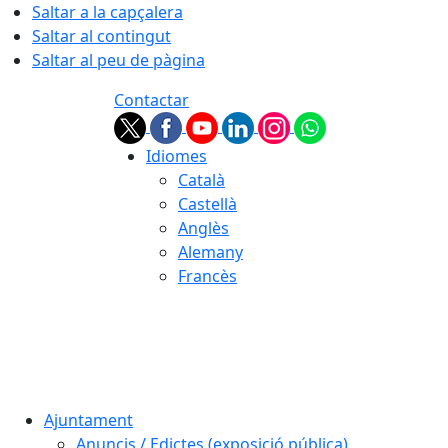
Saltar a la capçalera
Saltar al contingut
Saltar al peu de pàgina
Contactar
Idiomes
Català
Castellà
Anglès
Alemany
Francès
07.08.2026 | 10:28
Ajuntament
Anuncis / Edictes (exposició pública)