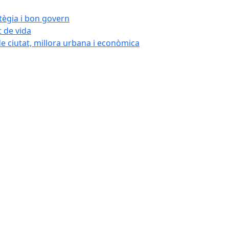
atègia i bon govern
t de vida
de ciutat, millora urbana i econòmica