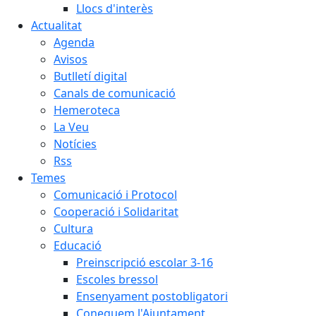
Llocs d'interès
Actualitat
Agenda
Avisos
Butlletí digital
Canals de comunicació
Hemeroteca
La Veu
Notícies
Rss
Temes
Comunicació i Protocol
Cooperació i Solidaritat
Cultura
Educació
Preinscripció escolar 3-16
Escoles bressol
Ensenyament postobligatori
Coneguem l'Ajuntament