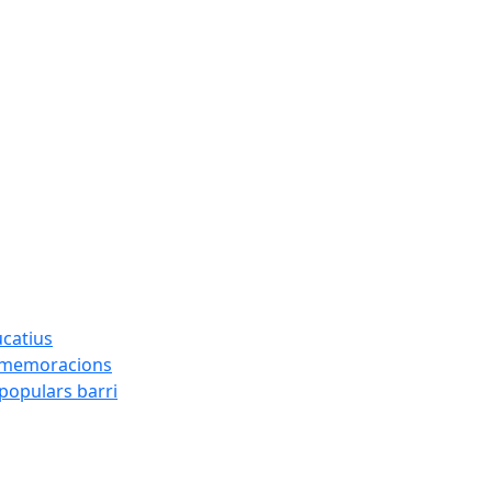
ucatius
ommemoracions
 populars barri