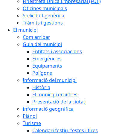
Finestreta Única Empresarial (FUE)
Oficines municipals
Sol·licitud genèrica
Tràmits i gestions
El municipi
Com arribar
Guia del municipi
Entitats i associacions
Emergències
Equipaments
Polígons
Informació del municipi
Història
El municipi en xifres
Presentació de la ciutat
Informació geogràfica
Plànol
Turisme
Calendari festiu, festes i fires