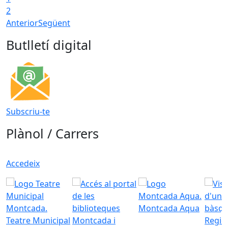
2
Anterior
Següent
Butlletí digital
Subscriu-te
Plànol / Carrers
Accedeix
Montcada Aqua
Teatre Municipal
Regid