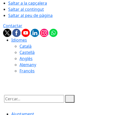
Saltar a la capçalera
Saltar al contingut
Saltar al peu de pàgina
Contactar
Idiomes
Català
Castellà
Anglès
Alemany
Francès
07.08.2026 | 16:04
Cercar:
Ajuntament