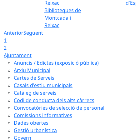
d'Esp
Biblioteques de
Montcada i
Reixac
Anterior
Següent
1
2
Ajuntament
Anuncis / Edictes (exposició pública)
Arxiu Municipal
Cartes de Serveis
Casals d'estiu municipals
Catàleg de serveis
Codi de conducta dels alts càrrecs
Convocatòries de selecció de personal
Comissions informatives
Dades obertes
Gestió urbanística
Govern