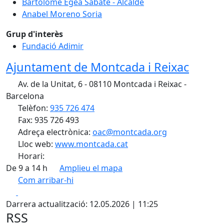
Bartolomé Egea Sabaté - Alcalde
Anabel Moreno Soria
Grup d'interès
Fundació Adimir
Ajuntament de Montcada i Reixac
Av. de la Unitat, 6 - 08110 Montcada i Reixac -
Barcelona
Telèfon:
935 726 474
Fax: 935 726 493
Adreça electrònica:
oac@montcada.org
Lloc web:
www.montcada.cat
Horari:
De 9 a 14 h
Amplieu el mapa
Com arribar-hi
Leaflet
| ©
OpenStreetMap
contributors
Facebook
X
+
Darrera actualització: 12.05.2026 | 11:25
−
RSS