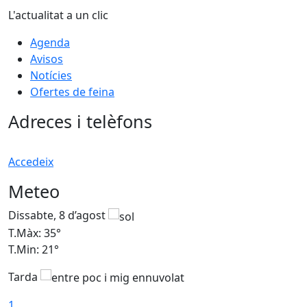
L'actualitat a un clic
Agenda
Avisos
Notícies
Ofertes de feina
Adreces i telèfons
Accedeix
Meteo
Dissabte, 8 d’agost
D
T.Màx: 35°
T
T.Min: 21°
T
Tarda
1