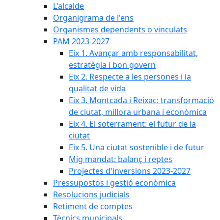
L'alcalde
Organigrama de l'ens
Organismes dependents o vinculats
PAM 2023-2027
Eix 1. Avançar amb responsabilitat,
estratègia i bon govern
Eix 2. Respecte a les persones i la
qualitat de vida
Eix 3. Montcada i Reixac: transformació
de ciutat, millora urbana i econòmica
Eix 4. El soterrament: el futur de la
ciutat
Eix 5. Una ciutat sostenible i de futur
Mig mandat: balanç i reptes
Projectes d'inversions 2023-2027
Pressupostos i gestió econòmica
Resolucions judicials
Retiment de comptes
Tècnics municipals