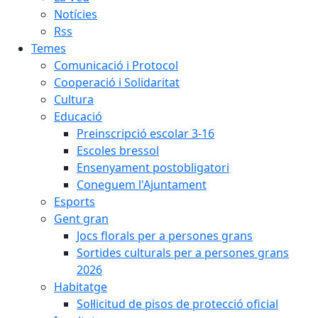
Notícies
Rss
Temes
Comunicació i Protocol
Cooperació i Solidaritat
Cultura
Educació
Preinscripció escolar 3-16
Escoles bressol
Ensenyament postobligatori
Coneguem l'Ajuntament
Esports
Gent gran
Jocs florals per a persones grans
Sortides culturals per a persones grans
2026
Habitatge
Sol·licitud de pisos de protecció oficial