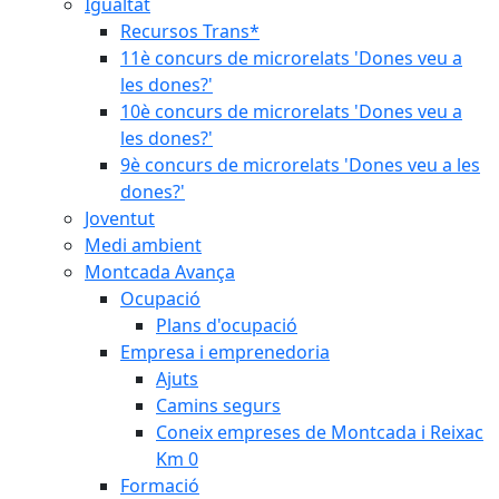
Igualtat
Recursos Trans*
11è concurs de microrelats 'Dones veu a
les dones?'
10è concurs de microrelats 'Dones veu a
les dones?'
9è concurs de microrelats 'Dones veu a les
dones?'
Joventut
Medi ambient
Montcada Avança
Ocupació
Plans d'ocupació
Empresa i emprenedoria
Ajuts
Camins segurs
Coneix empreses de Montcada i Reixac
Km 0
Formació