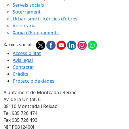
Serveis socials
Soterrament
Urbanisme i llicències d'obres
Voluntariat
Xarxa d'Equipaments
Xarxes socials:
Accessibilitat
Avís legal
Contactar
Crèdits
Protecció de dades
Ajuntament de Montcada i Reixac
Av. de la Unitat, 6
08110 Montcada i Reixac
Tel. 935 726 474
Fax 935 726 493
NIF P0812400J