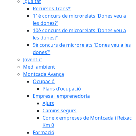
Igualtat
Recursos Trans*
11è concurs de microrelats 'Dones veu a
les dones?'
10è concurs de microrelats 'Dones veu a
les dones?'
9è concurs de microrelats 'Dones veu a les
dones?'
Joventut
Medi ambient
Montcada Avança
Ocupació
Plans d'ocupació
Empresa i emprenedoria
Ajuts
Camins segurs
Coneix empreses de Montcada i Reixac
Km 0
Formació