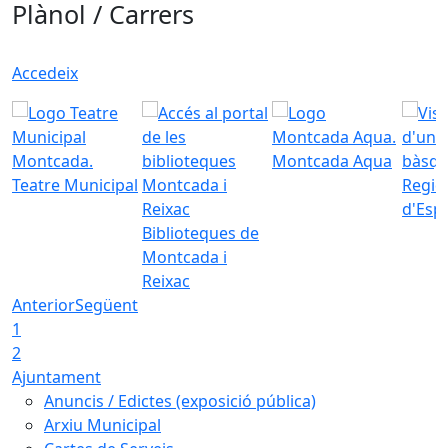
Plànol / Carrers
Accedeix
Montcada Aqua
Teatre Municipal
Regid
d'Esp
Biblioteques de
Montcada i
Reixac
Anterior
Següent
1
2
Ajuntament
Anuncis / Edictes (exposició pública)
Arxiu Municipal