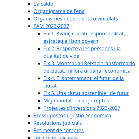
L'alcalde
Organigrama de l'ens
Organismes dependents o vinculats
PAM 2023-2027
Eix 1. Avançar amb responsabilitat,
estratègia i bon govern
Eix 2. Respecte a les persones i la
qualitat de vida
Eix 3. Montcada i Reixac: transformació
de ciutat, millora urbana i econòmica
Eix 4. El soterrament: el futur de la
ciutat
Eix 5. Una ciutat sostenible i de futur
Mig mandat: balanç i reptes
Projectes d'inversions 2023-2027
Pressupostos i gestió econòmica
Resolucions judicials
Retiment de comptes
Tècnics municipals