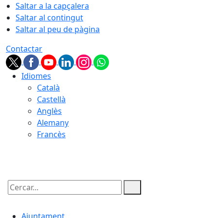
Saltar a la capçalera
Saltar al contingut
Saltar al peu de pàgina
Contactar
Idiomes
Català
Castellà
Anglès
Alemany
Francès
08.08.2026 | 19:05
Cercar:
Ajuntament