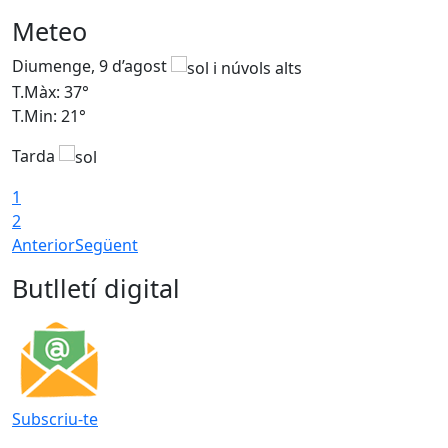
Meteo
Diumenge, 9 d’agost
D
T.Màx: 37°
T
T.Min: 21°
T
Tarda
T
1
2
Anterior
Següent
Butlletí digital
Subscriu-te