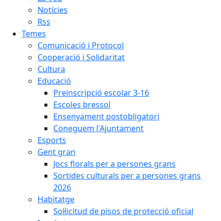
Notícies
Rss
Temes
Comunicació i Protocol
Cooperació i Solidaritat
Cultura
Educació
Preinscripció escolar 3-16
Escoles bressol
Ensenyament postobligatori
Coneguem l'Ajuntament
Esports
Gent gran
Jocs florals per a persones grans
Sortides culturals per a persones grans
2026
Habitatge
Sol·licitud de pisos de protecció oficial