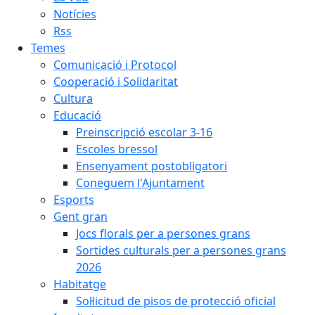
Notícies
Rss
Temes
Comunicació i Protocol
Cooperació i Solidaritat
Cultura
Educació
Preinscripció escolar 3-16
Escoles bressol
Ensenyament postobligatori
Coneguem l'Ajuntament
Esports
Gent gran
Jocs florals per a persones grans
Sortides culturals per a persones grans
2026
Habitatge
Sol·licitud de pisos de protecció oficial