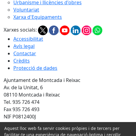
Urbanisme i llicències d'obres
Voluntariat
Xarxa d'Equipaments
Xarxes socials:
Accessibilitat
Avís legal
Contactar
Crèdits
Protecció de dades
Ajuntament de Montcada i Reixac
Av. de la Unitat, 6
08110 Montcada i Reixac
Tel. 935 726 474
Fax 935 726 493
NIF P0812400J
Amb la col·laboració de:
Aquest lloc web fa servir cookies pròpies i de tercers per
facilitar-te una experiència de navegació òptima i recollir