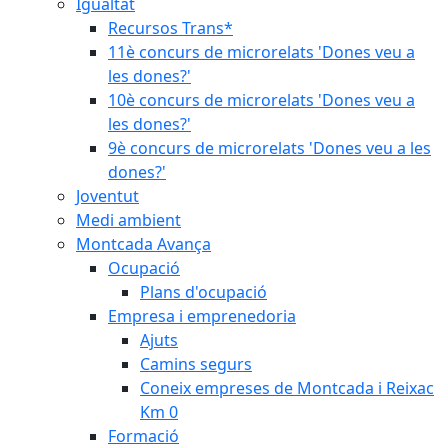
Igualtat
Recursos Trans*
11è concurs de microrelats 'Dones veu a
les dones?'
10è concurs de microrelats 'Dones veu a
les dones?'
9è concurs de microrelats 'Dones veu a les
dones?'
Joventut
Medi ambient
Montcada Avança
Ocupació
Plans d'ocupació
Empresa i emprenedoria
Ajuts
Camins segurs
Coneix empreses de Montcada i Reixac
Km 0
Formació