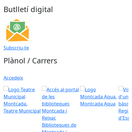
Butlletí digital
Subscriu-te
Plànol / Carrers
Accedeix
Montcada Aqua
Teatre Municipal
Regid
d'Esp
Biblioteques de
Montcada i