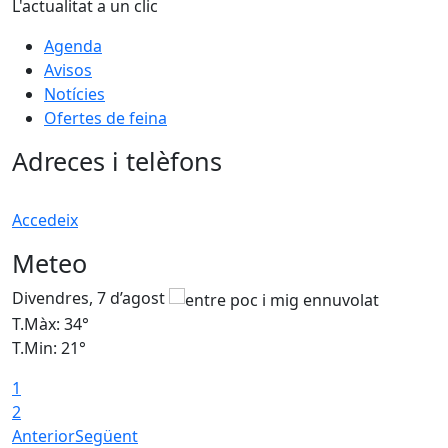
L'actualitat a un clic
Agenda
Avisos
Notícies
Ofertes de feina
Adreces i telèfons
Accedeix
Meteo
Divendres, 7 d’agost
D
T.Màx: 34°
T
T.Min: 21°
T
1
T
2
Anterior
Següent