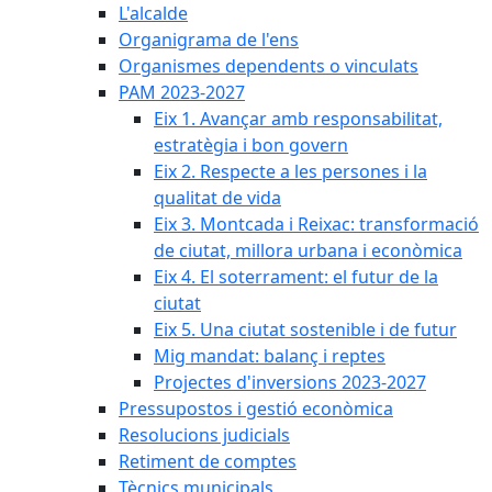
L'alcalde
Organigrama de l'ens
Organismes dependents o vinculats
PAM 2023-2027
Eix 1. Avançar amb responsabilitat,
estratègia i bon govern
Eix 2. Respecte a les persones i la
qualitat de vida
Eix 3. Montcada i Reixac: transformació
de ciutat, millora urbana i econòmica
Eix 4. El soterrament: el futur de la
ciutat
Eix 5. Una ciutat sostenible i de futur
Mig mandat: balanç i reptes
Projectes d'inversions 2023-2027
Pressupostos i gestió econòmica
Resolucions judicials
Retiment de comptes
Tècnics municipals