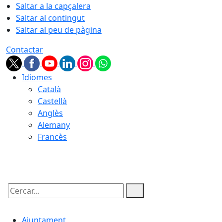
Saltar a la capçalera
Saltar al contingut
Saltar al peu de pàgina
Contactar
Idiomes
Català
Castellà
Anglès
Alemany
Francès
06.08.2026 | 22:36
Cercar:
Ajuntament