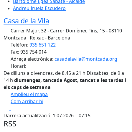
Bartolomé Egea Sabaté - Alcalde
Andreu Iruela Escudero
Casa de la Vila
Carrer Major, 32 - Carrer Domènec Fins, 15 - 08110
Montcada i Reixac - Barcelona
Telèfon:
935 651 122
Fax: 935 754 014
Adreça electrònica:
casadelavila@montcada.org
Horari:
De dilluns a divendres, de 8.45 a 21 h Dissabtes, de 9 a
14 h
diumenges, tancada
Agost, tancat a les tardes i
els caps de setmana
Amplieu el mapa
Com arribar-hi
Leaflet
| ©
OpenStreetMap
contributors
Facebook
X
+
Darrera actualització: 1.07.2026 | 07:15
−
RSS