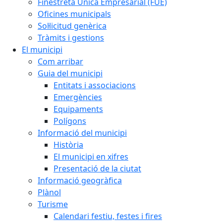
Finestreta Única Empresarial (FUE)
Oficines municipals
Sol·licitud genèrica
Tràmits i gestions
El municipi
Com arribar
Guia del municipi
Entitats i associacions
Emergències
Equipaments
Polígons
Informació del municipi
Història
El municipi en xifres
Presentació de la ciutat
Informació geogràfica
Plànol
Turisme
Calendari festiu, festes i fires