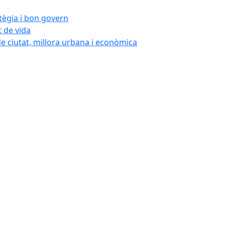
atègia i bon govern
t de vida
de ciutat, millora urbana i econòmica