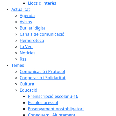
Llocs d'interès
Actualitat
Agenda
Avisos
Butlletí digital
Canals de comunicació
Hemeroteca
La Veu
Notícies
Rss
Temes
Comunicació i Protocol
Cooperació i Solidaritat
Cultura
Educació
Preinscripció escolar 3-16
Escoles bressol
Ensenyament postobligatori
Coneguem l'Ajuntament