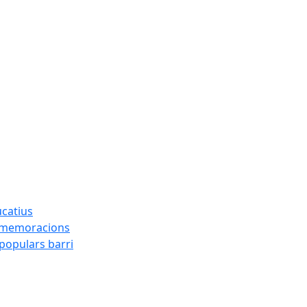
ucatius
ommemoracions
 populars barri