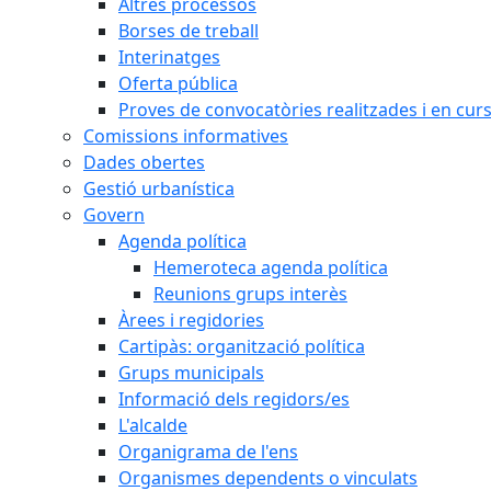
Altres processos
Borses de treball
Interinatges
Oferta pública
Proves de convocatòries realitzades i en cur
Comissions informatives
Dades obertes
Gestió urbanística
Govern
Agenda política
Hemeroteca agenda política
Reunions grups interès
Àrees i regidories
Cartipàs: organització política
Grups municipals
Informació dels regidors/es
L'alcalde
Organigrama de l'ens
Organismes dependents o vinculats