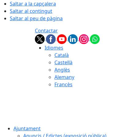
Saltar a la capçalera
Saltar al contingut
Saltar al peu de pàgina
Contactar
Idiomes
Català
Castellà
Anglès
Alemany
Francès
06.08.2026 | 22:47
Ajuntament
Anuncis / Edictes (exposició pública)