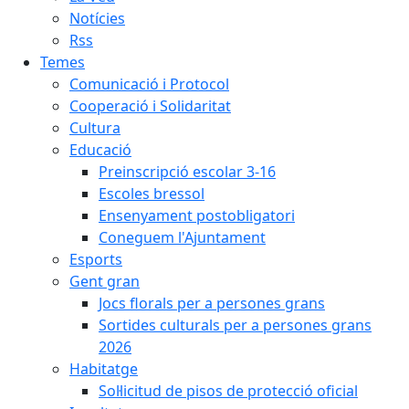
Notícies
Rss
Temes
Comunicació i Protocol
Cooperació i Solidaritat
Cultura
Educació
Preinscripció escolar 3-16
Escoles bressol
Ensenyament postobligatori
Coneguem l'Ajuntament
Esports
Gent gran
Jocs florals per a persones grans
Sortides culturals per a persones grans
2026
Habitatge
Sol·licitud de pisos de protecció oficial