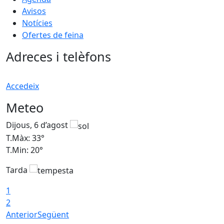
Avisos
Notícies
Ofertes de feina
Adreces i telèfons
Accedeix
Meteo
Dijous, 6 d’agost
D
T.Màx: 33°
T
T.Min: 20°
T
Tarda
1
2
Anterior
Següent