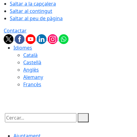
Saltar a la capçalera
Saltar al contingut
Saltar al peu de pàgina
Contactar
Idiomes
Català
Castellà
Anglès
Alemany
Francès
06.08.2026 | 08:45
Cercar:
Ajuntament