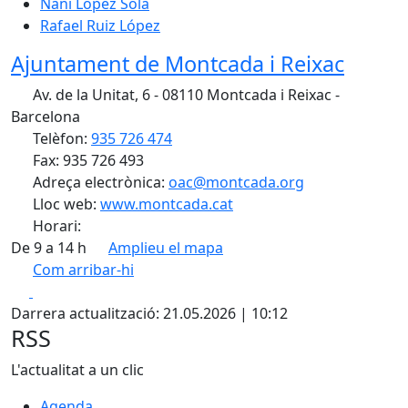
Nani López Sola
Rafael Ruiz López
Ajuntament de Montcada i Reixac
Av. de la Unitat, 6 - 08110 Montcada i Reixac -
Barcelona
Telèfon:
935 726 474
Fax: 935 726 493
Adreça electrònica:
oac@montcada.org
Lloc web:
www.montcada.cat
Horari:
De 9 a 14 h
Amplieu el mapa
Com arribar-hi
Leaflet
| ©
OpenStreetMap
contributors
Facebook
X
+
Darrera actualització: 21.05.2026 | 10:12
−
RSS
L'actualitat a un clic
Agenda