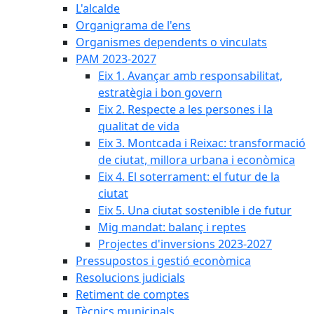
L'alcalde
Organigrama de l'ens
Organismes dependents o vinculats
PAM 2023-2027
Eix 1. Avançar amb responsabilitat,
estratègia i bon govern
Eix 2. Respecte a les persones i la
qualitat de vida
Eix 3. Montcada i Reixac: transformació
de ciutat, millora urbana i econòmica
Eix 4. El soterrament: el futur de la
ciutat
Eix 5. Una ciutat sostenible i de futur
Mig mandat: balanç i reptes
Projectes d'inversions 2023-2027
Pressupostos i gestió econòmica
Resolucions judicials
Retiment de comptes
Tècnics municipals