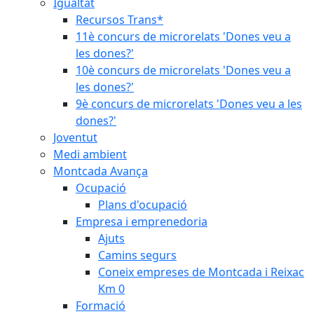
Igualtat
Recursos Trans*
11è concurs de microrelats 'Dones veu a
les dones?'
10è concurs de microrelats 'Dones veu a
les dones?'
9è concurs de microrelats 'Dones veu a les
dones?'
Joventut
Medi ambient
Montcada Avança
Ocupació
Plans d'ocupació
Empresa i emprenedoria
Ajuts
Camins segurs
Coneix empreses de Montcada i Reixac
Km 0
Formació