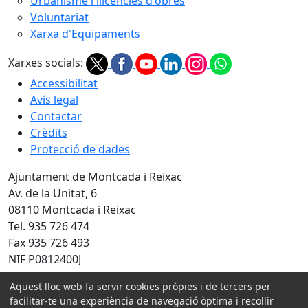
Urbanisme i llicències d'obres
Voluntariat
Xarxa d'Equipaments
Xarxes socials:
Accessibilitat
Avís legal
Contactar
Crèdits
Protecció de dades
Ajuntament de Montcada i Reixac
Av. de la Unitat, 6
08110 Montcada i Reixac
Tel. 935 726 474
Fax 935 726 493
NIF P0812400J
Amb la col·laboració de:
Aquest lloc web fa servir cookies pròpies i de tercers per
facilitar-te una experiència de navegació òptima i recollir