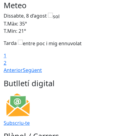
Meteo
Dissabte, 8 d’agost
D
T.Màx: 35°
T
T.Min: 21°
T
Tarda
1
2
Anterior
Següent
Butlletí digital
Subscriu-te