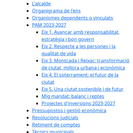
L'alcalde
Organigrama de l'ens
Organismes dependents o vinculats
PAM 2023-2027
Eix 1. Avançar amb responsabilitat,
estratègia i bon govern
Eix 2. Respecte a les persones i la
qualitat de vida
Eix 3. Montcada i Reixac: transformació
de ciutat, millora urbana i econòmica
Eix 4. El soterrament: el futur de la
ciutat
Eix 5. Una ciutat sostenible i de futur
Mig mandat: balanç i reptes
Projectes d'inversions 2023-2027
Pressupostos i gestió econòmica
Resolucions judicials
Retiment de comptes
Tècnics municipals