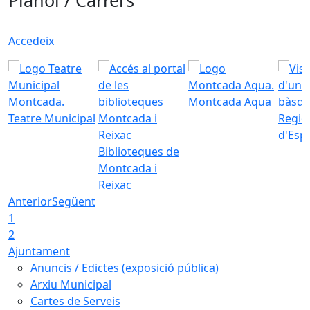
Plànol / Carrers
Accedeix
Montcada Aqua
Teatre Municipal
Regid
d'Esp
Biblioteques de
Montcada i
Reixac
Anterior
Següent
1
2
Ajuntament
Anuncis / Edictes (exposició pública)
Arxiu Municipal
Cartes de Serveis