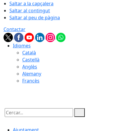
Saltar a la capçalera
Saltar al contingut
Saltar al peu de pàgina
Contactar
Idiomes
Català
Castellà
Anglès
Alemany
Francès
08.08.2026 | 02:19
Cercar:
Ajuntament