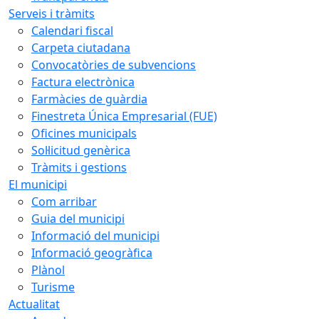
Serveis i tràmits
Calendari fiscal
Carpeta ciutadana
Convocatòries de subvencions
Factura electrònica
Farmàcies de guàrdia
Finestreta Única Empresarial (FUE)
Oficines municipals
Sol·licitud genèrica
Tràmits i gestions
El municipi
Com arribar
Guia del municipi
Informació del municipi
Informació geogràfica
Plànol
Turisme
Actualitat