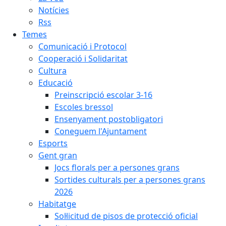
Notícies
Rss
Temes
Comunicació i Protocol
Cooperació i Solidaritat
Cultura
Educació
Preinscripció escolar 3-16
Escoles bressol
Ensenyament postobligatori
Coneguem l'Ajuntament
Esports
Gent gran
Jocs florals per a persones grans
Sortides culturals per a persones grans
2026
Habitatge
Sol·licitud de pisos de protecció oficial