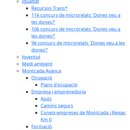
Igualtat
Recursos Trans*
11è concurs de microrelats 'Dones veu a
les dones?'
10è concurs de microrelats 'Dones veu a
les dones?'
9è concurs de microrelats 'Dones veu a les
dones?'
Joventut
Medi ambient
Montcada Avança
Ocupació
Plans d'ocupació
Empresa i emprenedoria
Ajuts
Camins segurs
Coneix empreses de Montcada i Reixac
Km 0
Formació