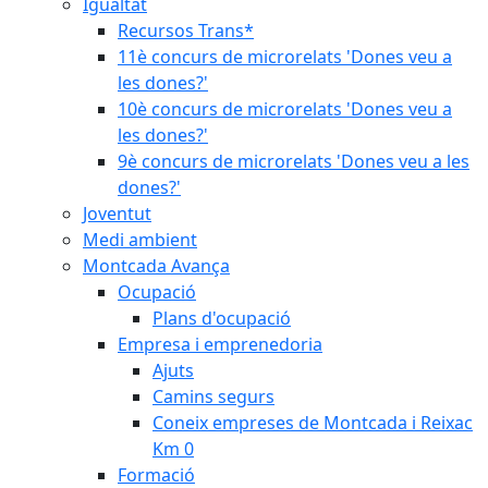
Igualtat
Recursos Trans*
11è concurs de microrelats 'Dones veu a
les dones?'
10è concurs de microrelats 'Dones veu a
les dones?'
9è concurs de microrelats 'Dones veu a les
dones?'
Joventut
Medi ambient
Montcada Avança
Ocupació
Plans d'ocupació
Empresa i emprenedoria
Ajuts
Camins segurs
Coneix empreses de Montcada i Reixac
Km 0
Formació