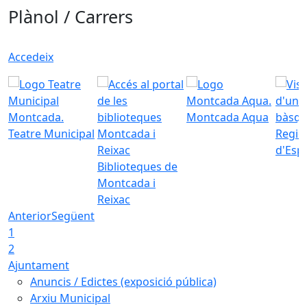
Plànol / Carrers
Accedeix
Montcada Aqua
Teatre Municipal
Regid
d'Esp
Biblioteques de
Montcada i
Reixac
Anterior
Següent
1
2
Ajuntament
Anuncis / Edictes (exposició pública)
Arxiu Municipal