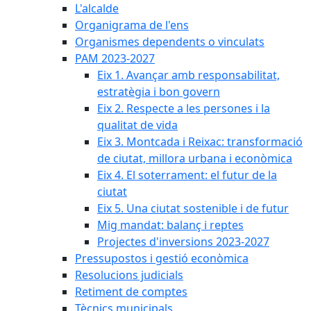
L'alcalde
Organigrama de l'ens
Organismes dependents o vinculats
PAM 2023-2027
Eix 1. Avançar amb responsabilitat,
estratègia i bon govern
Eix 2. Respecte a les persones i la
qualitat de vida
Eix 3. Montcada i Reixac: transformació
de ciutat, millora urbana i econòmica
Eix 4. El soterrament: el futur de la
ciutat
Eix 5. Una ciutat sostenible i de futur
Mig mandat: balanç i reptes
Projectes d'inversions 2023-2027
Pressupostos i gestió econòmica
Resolucions judicials
Retiment de comptes
Tècnics municipals