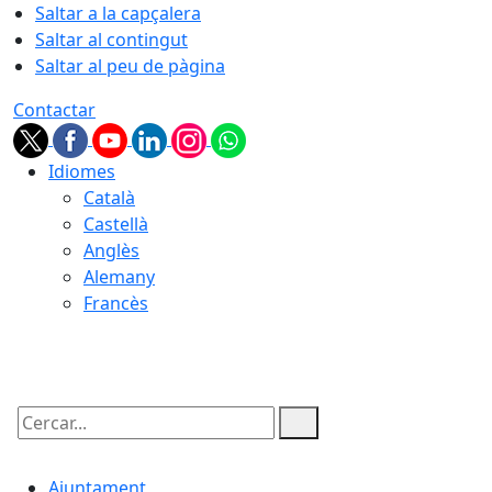
Saltar a la capçalera
Saltar al contingut
Saltar al peu de pàgina
Contactar
Idiomes
Català
Castellà
Anglès
Alemany
Francès
08.08.2026 | 15:19
Cercar:
Ajuntament