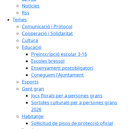
Notícies
Rss
Temes
Comunicació i Protocol
Cooperació i Solidaritat
Cultura
Educació
Preinscripció escolar 3-16
Escoles bressol
Ensenyament postobligatori
Coneguem l'Ajuntament
Esports
Gent gran
Jocs florals per a persones grans
Sortides culturals per a persones grans
2026
Habitatge
Sol·licitud de pisos de protecció oficial