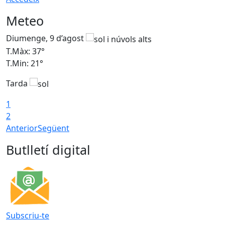
Meteo
Diumenge, 9 d’agost
D
T.Màx: 37°
T
T.Min: 21°
T
Tarda
T
1
2
Anterior
Següent
Butlletí digital
Subscriu-te