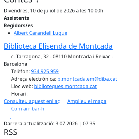
Divendres, 10 de juliol de 2026 a les 10:00h
Assistents
Regidors/es
Albert Carandell Luque
Biblioteca Elisenda de Montcada
c. Tarragona, 32 - 08110 Montcada i Reixac -
Barcelona
Telèfon:
934 925 959
Adreça electrònica:
b.montcada.em@diba.cat
Lloc web:
biblioteques.montcada.cat
Horari:
Consulteu aquest enllaç
Amplieu el mapa
Com arribar-hi
Leaflet
| ©
OpenStreetMap
contributors
Facebook
X
+
Darrera actualització: 3.07.2026 | 07:35
−
RSS