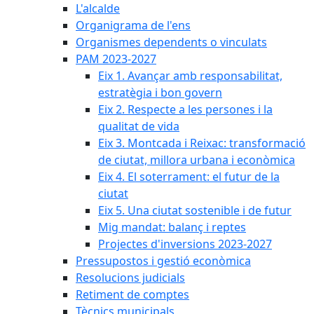
L'alcalde
Organigrama de l'ens
Organismes dependents o vinculats
PAM 2023-2027
Eix 1. Avançar amb responsabilitat,
estratègia i bon govern
Eix 2. Respecte a les persones i la
qualitat de vida
Eix 3. Montcada i Reixac: transformació
de ciutat, millora urbana i econòmica
Eix 4. El soterrament: el futur de la
ciutat
Eix 5. Una ciutat sostenible i de futur
Mig mandat: balanç i reptes
Projectes d'inversions 2023-2027
Pressupostos i gestió econòmica
Resolucions judicials
Retiment de comptes
Tècnics municipals