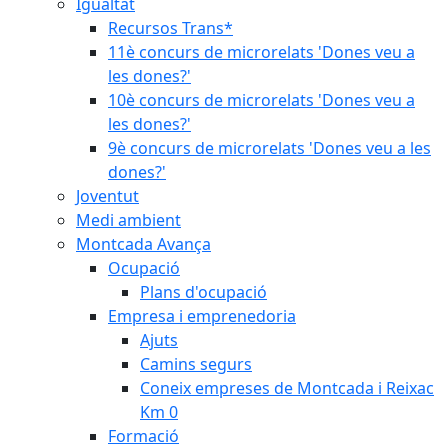
Igualtat
Recursos Trans*
11è concurs de microrelats 'Dones veu a
les dones?'
10è concurs de microrelats 'Dones veu a
les dones?'
9è concurs de microrelats 'Dones veu a les
dones?'
Joventut
Medi ambient
Montcada Avança
Ocupació
Plans d'ocupació
Empresa i emprenedoria
Ajuts
Camins segurs
Coneix empreses de Montcada i Reixac
Km 0
Formació