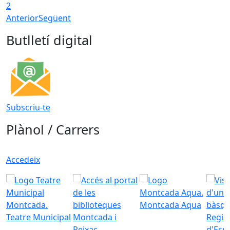
2
Anterior
Següent
Butlletí digital
Subscriu-te
Plànol / Carrers
Accedeix
Montcada Aqua
Teatre Municipal
Regid
d'Esp