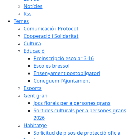
Notícies
Rss
Temes
Comunicació i Protocol
Cooperació i Solidaritat
Cultura
Educació
Preinscripció escolar 3-16
Escoles bressol
Ensenyament postobligatori
Coneguem l'Ajuntament
Esports
Gent gran
Jocs florals per a persones grans
Sortides culturals per a persones grans
2026
Habitatge
Sol·licitud de pisos de protecció oficial