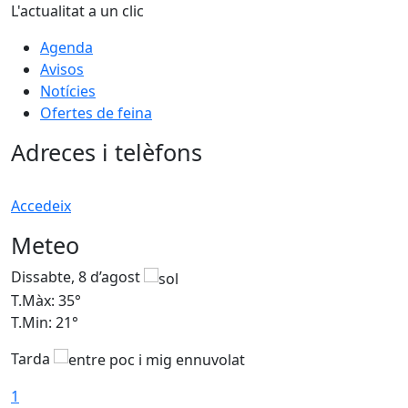
L'actualitat a un clic
Agenda
Avisos
Notícies
Ofertes de feina
Adreces i telèfons
Accedeix
Meteo
Dissabte, 8 d’agost
D
T.Màx: 35°
T
T.Min: 21°
T
Tarda
1