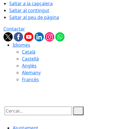
Saltar a la capçalera
Saltar al contingut
Saltar al peu de pàgina
Contactar
Idiomes
Català
Castellà
Anglès
Alemany
Francès
08.08.2026 | 09:06
Cercar:
Ajuntament