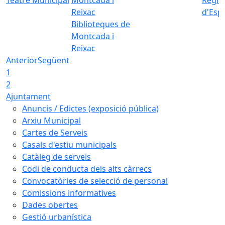
d'Esp
Biblioteques de
Montcada i
Reixac
Anterior
Següent
1
2
Ajuntament
Anuncis / Edictes (exposició pública)
Arxiu Municipal
Cartes de Serveis
Casals d'estiu municipals
Catàleg de serveis
Codi de conducta dels alts càrrecs
Convocatòries de selecció de personal
Comissions informatives
Dades obertes
Gestió urbanística