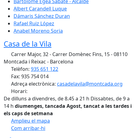
Bartolomé Egea Sabaté - Alcalde
Albert Carandell Luque
Dámaris Sánchez Duran
Rafael Ruiz López
Anabel Moreno Soria
Casa de la Vila
Carrer Major, 32 - Carrer Domènec Fins, 15 - 08110
Montcada i Reixac - Barcelona
Telèfon:
935 651 122
Fax: 935 754 014
Adreça electrònica:
casadelavila@montcada.org
Horari:
De dilluns a divendres, de 8.45 a 21 h Dissabtes, de 9 a
14 h
diumenges, tancada
Agost, tancat a les tardes i
els caps de setmana
Amplieu el mapa
Com arribar-hi
Leaflet
| ©
OpenStreetMap
contributors
Facebook
X