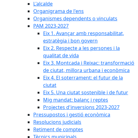
L'alcalde
Organigrama de l'ens
Organismes dependents o vinculats
PAM 2023-2027
Eix 1. Avançar amb responsabilitat,
estratègia i bon govern
Eix 2. Respecte a les persones i la
qualitat de vida
Eix 3. Montcada i Reixac: transformació
de ciutat, millora urbana i econòmica
Eix 4. El soterrament: el futur de la
ciutat
Eix 5. Una ciutat sostenible i de futur
Mig mandat: balanç i reptes
Projectes d'inversions 2023-2027
Pressupostos i gestió econòmica
Resolucions judicials
Retiment de comptes
Tècnics municipals