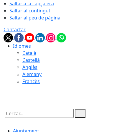
Saltar a la capçalera
Saltar al contingut
Saltar al peu de pàgina
Contactar
Idiomes
Català
Castellà
Anglès
Alemany
Francès
07.08.2026 | 12:09
Cercar:
Ajuntament