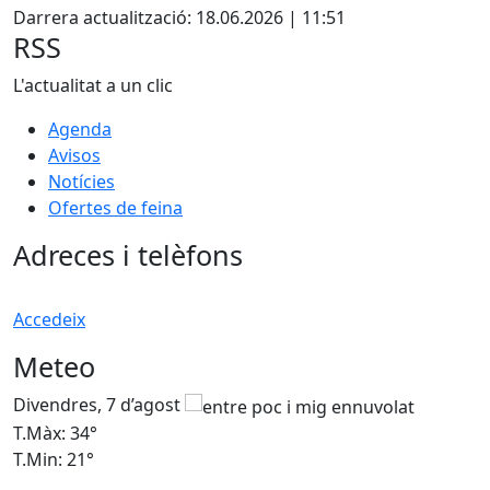
+
Darrera actualització: 18.06.2026 | 11:51
−
RSS
L'actualitat a un clic
Agenda
Avisos
Notícies
Ofertes de feina
Adreces i telèfons
Accedeix
Meteo
Divendres, 7 d’agost
D
T.Màx: 34°
T
T.Min: 21°
T