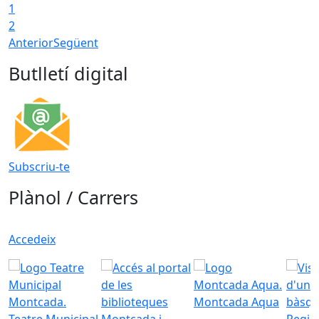
1
T
2
Anterior
Següent
Butlletí digital
Subscriu-te
Plànol / Carrers
Accedeix
Montcada Aqua
Teatre Municipal
Regid