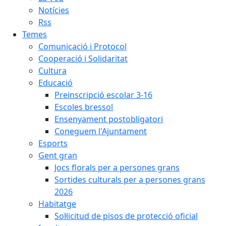
Notícies
Rss
Temes
Comunicació i Protocol
Cooperació i Solidaritat
Cultura
Educació
Preinscripció escolar 3-16
Escoles bressol
Ensenyament postobligatori
Coneguem l'Ajuntament
Esports
Gent gran
Jocs florals per a persones grans
Sortides culturals per a persones grans
2026
Habitatge
Sol·licitud de pisos de protecció oficial