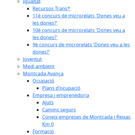
Igualtat
Recursos Trans*
11è concurs de microrelats 'Dones veu a
les dones?'
10è concurs de microrelats 'Dones veu a
les dones?'
9è concurs de microrelats 'Dones veu a les
dones?'
Joventut
Medi ambient
Montcada Avança
Ocupació
Plans d'ocupació
Empresa i emprenedoria
Ajuts
Camins segurs
Coneix empreses de Montcada i Reixac
Km 0
Formació