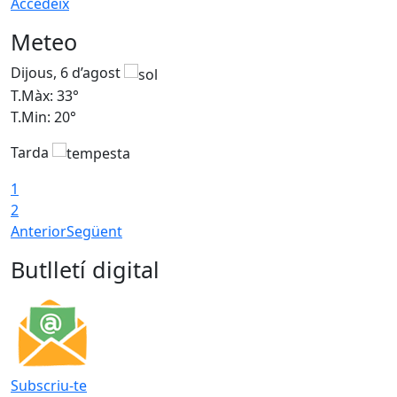
Accedeix
Meteo
Dijous, 6 d’agost
D
T.Màx: 33°
T
T.Min: 20°
T
Tarda
1
2
Anterior
Següent
Butlletí digital
Subscriu-te