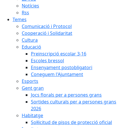
Notícies
Rss
Temes
Comunicació i Protocol
Cooperació i Solidaritat
Cultura
Educació
Preinscripció escolar 3-16
Escoles bressol
Ensenyament postobligatori
Coneguem l'Ajuntament
Esports
Gent gran
Jocs florals per a persones grans
Sortides culturals per a persones grans
2026
Habitatge
Sol·licitud de pisos de protecció oficial