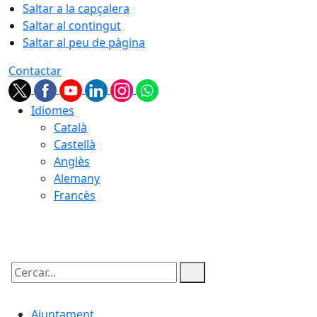
Saltar a la capçalera
Saltar al contingut
Saltar al peu de pàgina
Contactar
Idiomes
Català
Castellà
Anglès
Alemany
Francès
05.08.2026 | 22:47
Cercar:
Ajuntament