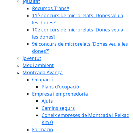
Igualtat
Recursos Trans*
11è concurs de microrelats 'Dones veu a
les dones?'
10è concurs de microrelats 'Dones veu a
les dones?'
9è concurs de microrelats 'Dones veu a les
dones?'
Joventut
Medi ambient
Montcada Avança
Ocupació
Plans d'ocupació
Empresa i emprenedoria
Ajuts
Camins segurs
Coneix empreses de Montcada i Reixac
Km 0
Formació