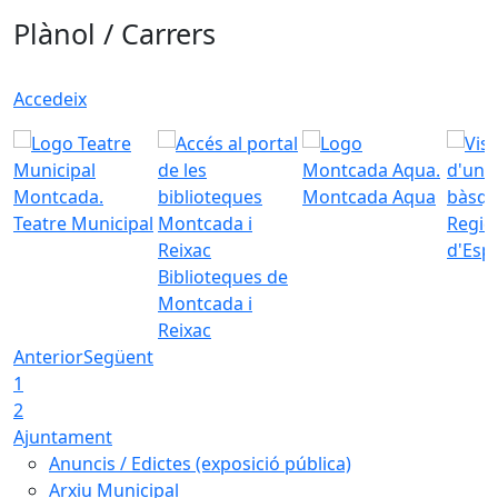
Plànol / Carrers
Accedeix
Montcada Aqua
Teatre Municipal
Regid
d'Esp
Biblioteques de
Montcada i
Reixac
Anterior
Següent
1
2
Ajuntament
Anuncis / Edictes (exposició pública)
Arxiu Municipal