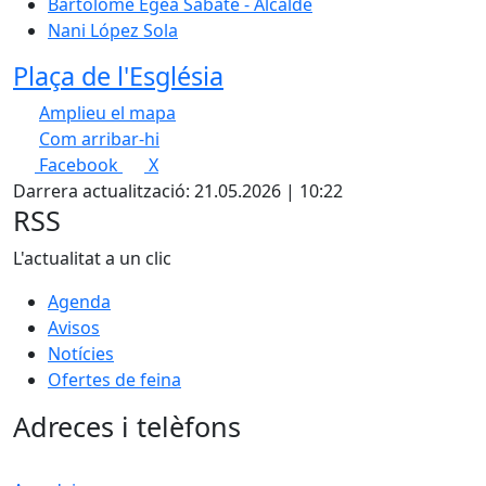
Bartolomé Egea Sabaté - Alcalde
Nani López Sola
Plaça de l'Església
Amplieu el mapa
Com arribar-hi
Leaflet
| ©
OpenStreetMap
contributors
Facebook
X
+
Darrera actualització: 21.05.2026 | 10:22
−
RSS
L'actualitat a un clic
Agenda
Avisos
Notícies
Ofertes de feina
Adreces i telèfons