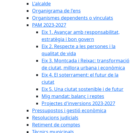
L'alcalde
Organigrama de l'ens
Organismes dependents o vinculats
PAM 2023-2027
Eix 1. Avançar amb responsabilitat,
estratègia i bon govern
Eix 2. Respecte a les persones i la
qualitat de vida
Eix 3. Montcada i Reixac: transformació
de ciutat, millora urbana i econòmica
Eix 4. El soterrament: el futur de la
ciutat
Eix 5. Una ciutat sostenible i de futur
Mig mandat: balanç i reptes
Projectes d'inversions 2023-2027
Pressupostos i gestió econòmica
Resolucions judicials
Retiment de comptes
Tècnics municipals