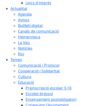
Llocs d'interès
Actualitat
Agenda
Avisos
Butlletí digital
Canals de comunicació
Hemeroteca
La Veu
Notícies
Rss
Temes
Comunicació i Protocol
Cooperació i Solidaritat
Cultura
Educació
Preinscripció escolar 3-16
Escoles bressol
Ensenyament postobligatori
Coneguem l'Ajuntament