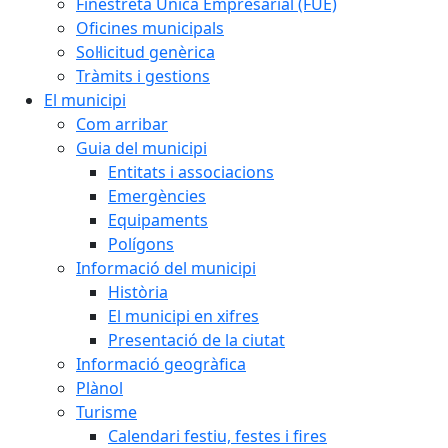
Finestreta Única Empresarial (FUE)
Oficines municipals
Sol·licitud genèrica
Tràmits i gestions
El municipi
Com arribar
Guia del municipi
Entitats i associacions
Emergències
Equipaments
Polígons
Informació del municipi
Història
El municipi en xifres
Presentació de la ciutat
Informació geogràfica
Plànol
Turisme
Calendari festiu, festes i fires