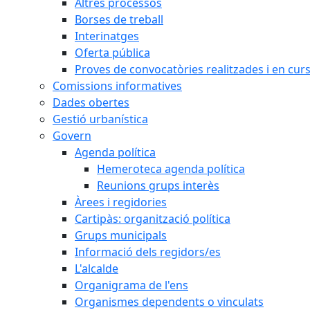
Altres processos
Borses de treball
Interinatges
Oferta pública
Proves de convocatòries realitzades i en cur
Comissions informatives
Dades obertes
Gestió urbanística
Govern
Agenda política
Hemeroteca agenda política
Reunions grups interès
Àrees i regidories
Cartipàs: organització política
Grups municipals
Informació dels regidors/es
L'alcalde
Organigrama de l'ens
Organismes dependents o vinculats