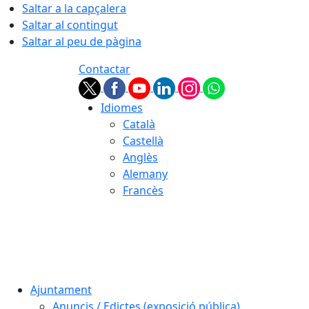
Saltar a la capçalera
Saltar al contingut
Saltar al peu de pàgina
Contactar
Idiomes
Català
Castellà
Anglès
Alemany
Francès
08.08.2026 | 18:05
Ajuntament
Anuncis / Edictes (exposició pública)