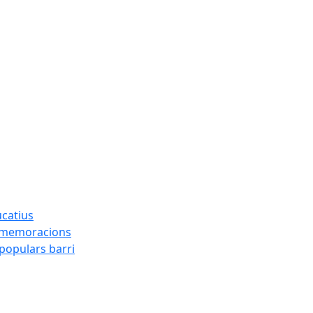
ucatius
ommemoracions
 populars barri