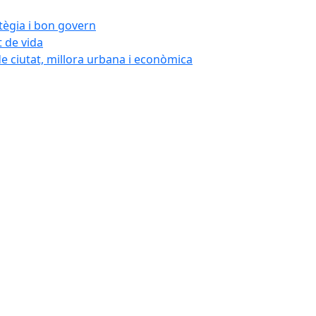
atègia i bon govern
t de vida
de ciutat, millora urbana i econòmica