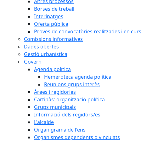
Altres processos
Borses de treball
Interinatges
Oferta pública
Proves de convocatòries realitzades i en cur
Comissions informatives
Dades obertes
Gestió urbanística
Govern
Agenda política
Hemeroteca agenda política
Reunions grups interès
Àrees i regidories
Cartipàs: organització política
Grups municipals
Informació dels regidors/es
L'alcalde
Organigrama de l'ens
Organismes dependents o vinculats