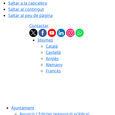
Saltar a la capçalera
Saltar al contingut
Saltar al peu de pàgina
Contactar
Idiomes
Català
Castellà
Anglès
Alemany
Francès
06.08.2026 | 16:34
Ajuntament
Anuncis / Edictes (exposició pública)