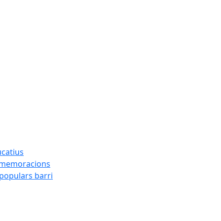
ucatius
ommemoracions
 populars barri