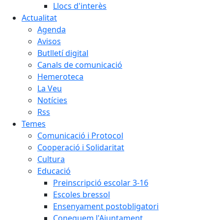
Llocs d'interès
Actualitat
Agenda
Avisos
Butlletí digital
Canals de comunicació
Hemeroteca
La Veu
Notícies
Rss
Temes
Comunicació i Protocol
Cooperació i Solidaritat
Cultura
Educació
Preinscripció escolar 3-16
Escoles bressol
Ensenyament postobligatori
Coneguem l'Ajuntament