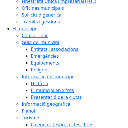
Finestreta Única Empresarial (FUE)
Oficines municipals
Sol·licitud genèrica
Tràmits i gestions
El municipi
Com arribar
Guia del municipi
Entitats i associacions
Emergències
Equipaments
Polígons
Informació del municipi
Història
El municipi en xifres
Presentació de la ciutat
Informació geogràfica
Plànol
Turisme
Calendari festiu, festes i fires