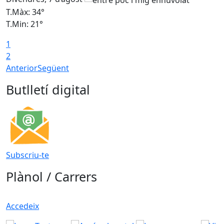
T.Màx: 34°
T
T.Min: 21°
T
1
T
2
Anterior
Següent
Butlletí digital
Subscriu-te
Plànol / Carrers
Accedeix