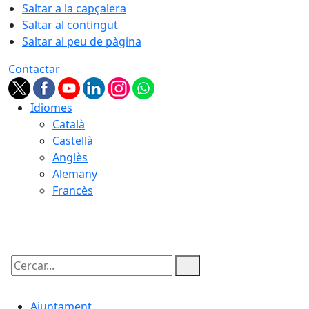
Saltar a la capçalera
Saltar al contingut
Saltar al peu de pàgina
Contactar
Idiomes
Català
Castellà
Anglès
Alemany
Francès
06.08.2026 | 13:53
Cercar:
Ajuntament