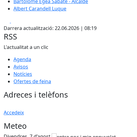
Bartolomé Egea Sabaté - Alcalde
Albert Carandell Luque
Facebook
X
Darrera actualització: 22.06.2026 | 08:19
RSS
L'actualitat a un clic
Agenda
Avisos
Notícies
Ofertes de feina
Adreces i telèfons
Accedeix
Meteo
Divendres, 7 d’agost
D