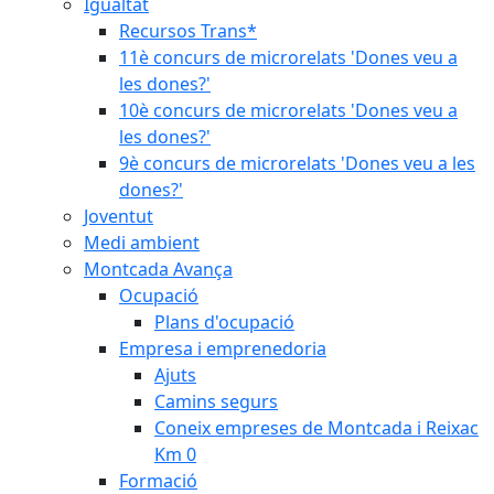
Igualtat
Recursos Trans*
11è concurs de microrelats 'Dones veu a
les dones?'
10è concurs de microrelats 'Dones veu a
les dones?'
9è concurs de microrelats 'Dones veu a les
dones?'
Joventut
Medi ambient
Montcada Avança
Ocupació
Plans d'ocupació
Empresa i emprenedoria
Ajuts
Camins segurs
Coneix empreses de Montcada i Reixac
Km 0
Formació