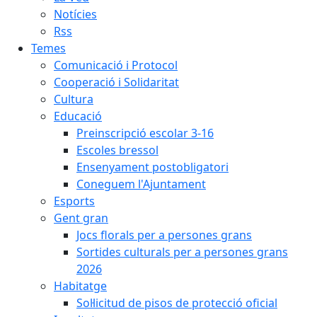
Notícies
Rss
Temes
Comunicació i Protocol
Cooperació i Solidaritat
Cultura
Educació
Preinscripció escolar 3-16
Escoles bressol
Ensenyament postobligatori
Coneguem l'Ajuntament
Esports
Gent gran
Jocs florals per a persones grans
Sortides culturals per a persones grans
2026
Habitatge
Sol·licitud de pisos de protecció oficial