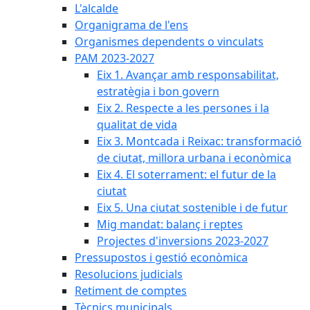
L'alcalde
Organigrama de l'ens
Organismes dependents o vinculats
PAM 2023-2027
Eix 1. Avançar amb responsabilitat,
estratègia i bon govern
Eix 2. Respecte a les persones i la
qualitat de vida
Eix 3. Montcada i Reixac: transformació
de ciutat, millora urbana i econòmica
Eix 4. El soterrament: el futur de la
ciutat
Eix 5. Una ciutat sostenible i de futur
Mig mandat: balanç i reptes
Projectes d'inversions 2023-2027
Pressupostos i gestió econòmica
Resolucions judicials
Retiment de comptes
Tècnics municipals