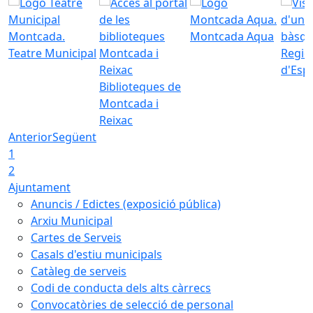
Montcada Aqua
Teatre Municipal
Regid
d'Esp
Biblioteques de
Montcada i
Reixac
Anterior
Següent
1
2
Ajuntament
Anuncis / Edictes (exposició pública)
Arxiu Municipal
Cartes de Serveis
Casals d'estiu municipals
Catàleg de serveis
Codi de conducta dels alts càrrecs
Convocatòries de selecció de personal