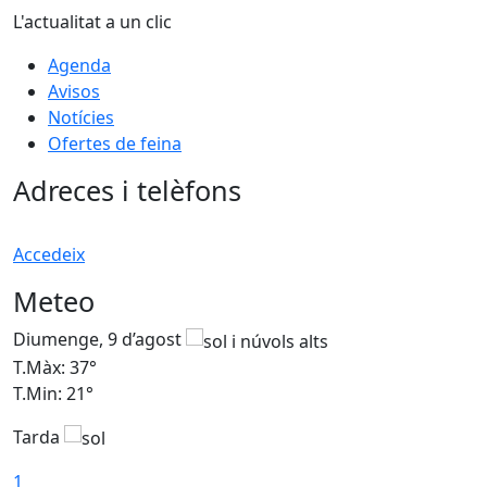
L'actualitat a un clic
Agenda
Avisos
Notícies
Ofertes de feina
Adreces i telèfons
Accedeix
Meteo
Diumenge, 9 d’agost
D
T.Màx: 37°
T
T.Min: 21°
T
Tarda
T
1