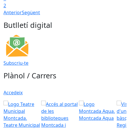
2
Anterior
Següent
Butlletí digital
Subscriu-te
Plànol / Carrers
Accedeix
Montcada Aqua
Teatre Municipal
Regid