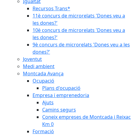
Igualtat
Recursos Trans*
11è concurs de microrelats 'Dones veu a
les dones?'
10è concurs de microrelats 'Dones veu a
les dones?'
9è concurs de microrelats 'Dones veu a les
dones?'
Joventut
Medi ambient
Montcada Avança
Ocupació
Plans d'ocupació
Empresa i emprenedoria
Ajuts
Camins segurs
Coneix empreses de Montcada i Reixac
Km 0
Formació