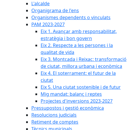
L'alcalde
Organigrama de l'ens
Organismes dependents o vinculats
PAM 2023-2027
Eix 1. Avançar amb responsabilitat,
estratègia i bon govern
Eix 2. Respecte a les persones i la
qualitat de vida
Eix 3. Montcada i Reixac: transformació
de ciutat, millora urbana i econòmica
Eix 4. El soterrament: el futur de la
ciutat
Eix 5. Una ciutat sostenible i de futur
Mig mandat: balanç i reptes
Projectes d'inversions 2023-2027
Pressupostos i gestió econòmica
Resolucions judicials
Retiment de comptes
Tècnics municipals