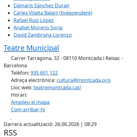
Dámaris Sánchez Duran
Carles Vilalta Balart (Independent)
Rafael Ruiz López
Anabel Moreno Soria
David Zambrana Lorenzo
Teatre Municipal
Carrer Tarragona, 32 - 08110 Montcada i Reixac -
Barcelona
Telèfon:
935 651 122
Adreça electrònica:
cultura@montcada.org
Lloc web:
teatremontcada.cat/
Horari:
Amplieu el mapa
Com arribar-hi
Leaflet
| ©
OpenStreetMap
contributors
Facebook
X
+
Darrera actualització: 26.06.2026 | 08:29
−
RSS