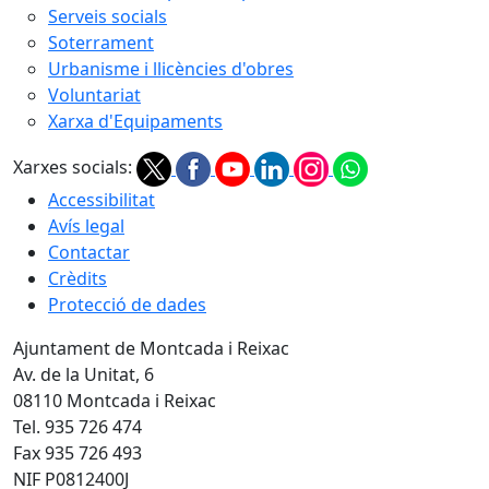
Serveis socials
Soterrament
Urbanisme i llicències d'obres
Voluntariat
Xarxa d'Equipaments
Xarxes socials:
Accessibilitat
Avís legal
Contactar
Crèdits
Protecció de dades
Ajuntament de Montcada i Reixac
Av. de la Unitat, 6
08110 Montcada i Reixac
Tel. 935 726 474
Fax 935 726 493
NIF P0812400J