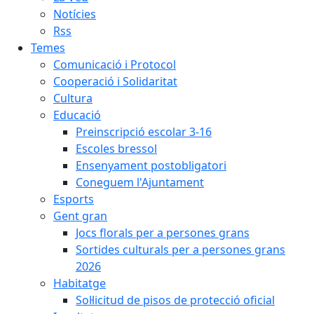
Notícies
Rss
Temes
Comunicació i Protocol
Cooperació i Solidaritat
Cultura
Educació
Preinscripció escolar 3-16
Escoles bressol
Ensenyament postobligatori
Coneguem l'Ajuntament
Esports
Gent gran
Jocs florals per a persones grans
Sortides culturals per a persones grans
2026
Habitatge
Sol·licitud de pisos de protecció oficial