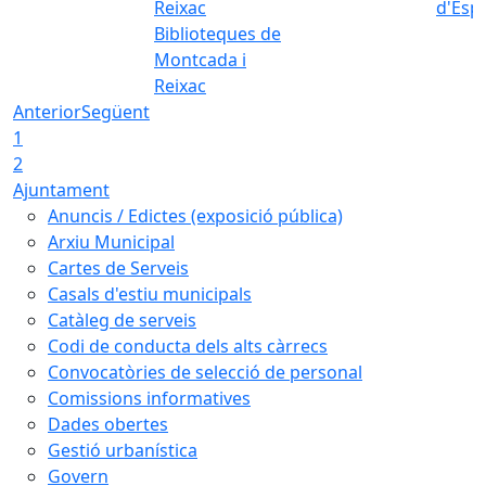
d'Esp
Biblioteques de
Montcada i
Reixac
Anterior
Següent
1
2
Ajuntament
Anuncis / Edictes (exposició pública)
Arxiu Municipal
Cartes de Serveis
Casals d'estiu municipals
Catàleg de serveis
Codi de conducta dels alts càrrecs
Convocatòries de selecció de personal
Comissions informatives
Dades obertes
Gestió urbanística
Govern