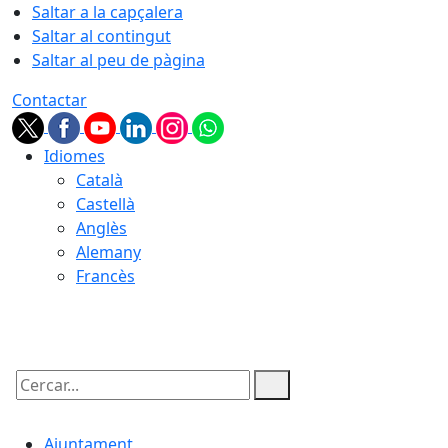
Saltar a la capçalera
Saltar al contingut
Saltar al peu de pàgina
Contactar
Idiomes
Català
Castellà
Anglès
Alemany
Francès
09.08.2026 | 08:02
Cercar:
Ajuntament