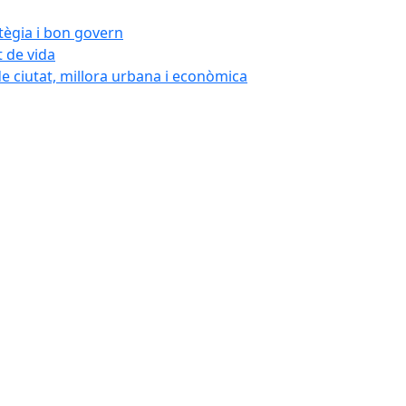
atègia i bon govern
t de vida
de ciutat, millora urbana i econòmica