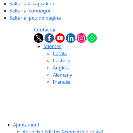
Saltar a la capçalera
Saltar al contingut
Saltar al peu de pàgina
Contactar
Idiomes
Català
Castellà
Anglès
Alemany
Francès
06.08.2026 | 22:46
Ajuntament
Anuncis / Edictes (exposició pública)