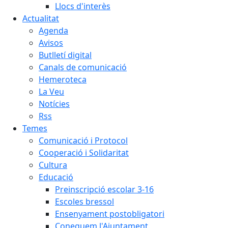
Llocs d'interès
Actualitat
Agenda
Avisos
Butlletí digital
Canals de comunicació
Hemeroteca
La Veu
Notícies
Rss
Temes
Comunicació i Protocol
Cooperació i Solidaritat
Cultura
Educació
Preinscripció escolar 3-16
Escoles bressol
Ensenyament postobligatori
Coneguem l'Ajuntament