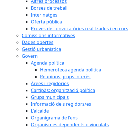
Altres processos
Borses de treball
Interinatges
Oferta pública
Proves de convocatòries realitzades i en cur
Comissions informatives
Dades obertes
Gestió urbanística
Govern
Agenda política
Hemeroteca agenda política
Reunions grups interès
Àrees i regidories
Cartipàs: organització política
Grups municipals
Informació dels regidors/es
L'alcalde
Organigrama de l'ens
Organismes dependents o vinculats