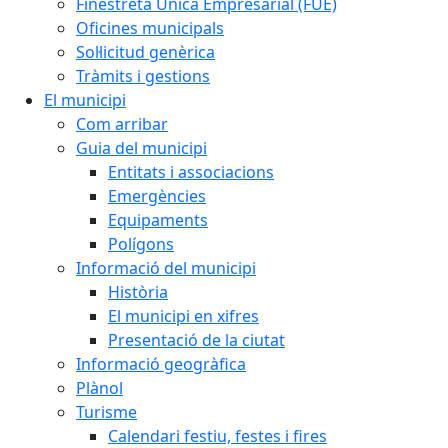
Finestreta Única Empresarial (FUE)
Oficines municipals
Sol·licitud genèrica
Tràmits i gestions
El municipi
Com arribar
Guia del municipi
Entitats i associacions
Emergències
Equipaments
Polígons
Informació del municipi
Història
El municipi en xifres
Presentació de la ciutat
Informació geogràfica
Plànol
Turisme
Calendari festiu, festes i fires