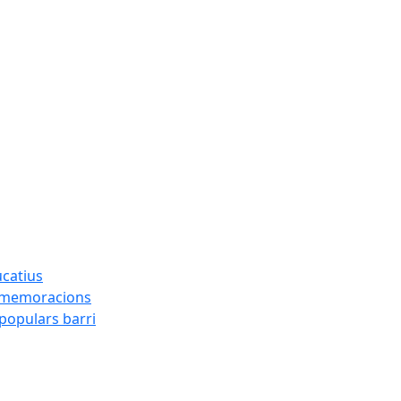
ucatius
ommemoracions
 populars barri