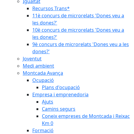
Igualtat
Recursos Trans*
11è concurs de microrelats 'Dones veu a
les dones?'
10è concurs de microrelats 'Dones veu a
les dones?'
9è concurs de microrelats 'Dones veu a les
dones?'
Joventut
Medi ambient
Montcada Avança
Ocupació
Plans d'ocupació
Empresa i emprenedoria
Ajuts
Camins segurs
Coneix empreses de Montcada i Reixac
Km 0
Formació