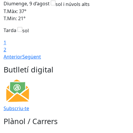
Diumenge, 9 d’agost
D
T.Màx: 37°
T
T.Min: 21°
T
Tarda
T
1
2
Anterior
Següent
Butlletí digital
Subscriu-te
Plànol / Carrers