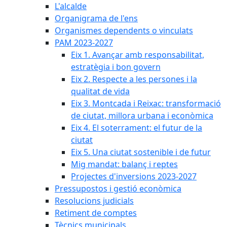
L'alcalde
Organigrama de l'ens
Organismes dependents o vinculats
PAM 2023-2027
Eix 1. Avançar amb responsabilitat,
estratègia i bon govern
Eix 2. Respecte a les persones i la
qualitat de vida
Eix 3. Montcada i Reixac: transformació
de ciutat, millora urbana i econòmica
Eix 4. El soterrament: el futur de la
ciutat
Eix 5. Una ciutat sostenible i de futur
Mig mandat: balanç i reptes
Projectes d'inversions 2023-2027
Pressupostos i gestió econòmica
Resolucions judicials
Retiment de comptes
Tècnics municipals