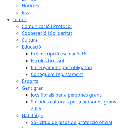
Notícies
Rss
Temes
Comunicació i Protocol
Cooperació i Solidaritat
Cultura
Educació
Preinscripció escolar 3-16
Escoles bressol
Ensenyament postobligatori
Coneguem l'Ajuntament
Esports
Gent gran
Jocs florals per a persones grans
Sortides culturals per a persones grans
2026
Habitatge
Sol·licitud de pisos de protecció oficial