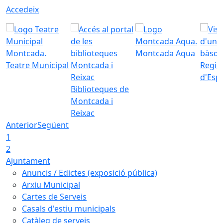
Accedeix
Montcada Aqua
Teatre Municipal
Regid
d'Esp
Biblioteques de
Montcada i
Reixac
Anterior
Següent
1
2
Ajuntament
Anuncis / Edictes (exposició pública)
Arxiu Municipal
Cartes de Serveis
Casals d'estiu municipals
Catàleg de serveis