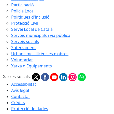
Participació
Policia Local
Polítiques d'inclusió
Protecció Civil
Servei Local de Català
Serveis municipals i via pública
Serveis socials
Soterrament
Urbanisme i llicències d'obres
Voluntariat
Xarxa d'Equipaments
Xarxes socials:
Accessibilitat
Avís legal
Contactar
Crèdits
Protecció de dades