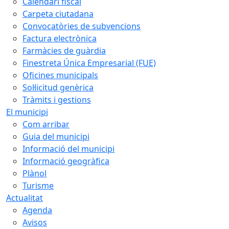
Calendari fiscal
Carpeta ciutadana
Convocatòries de subvencions
Factura electrònica
Farmàcies de guàrdia
Finestreta Única Empresarial (FUE)
Oficines municipals
Sol·licitud genèrica
Tràmits i gestions
El municipi
Com arribar
Guia del municipi
Informació del municipi
Informació geogràfica
Plànol
Turisme
Actualitat
Agenda
Avisos