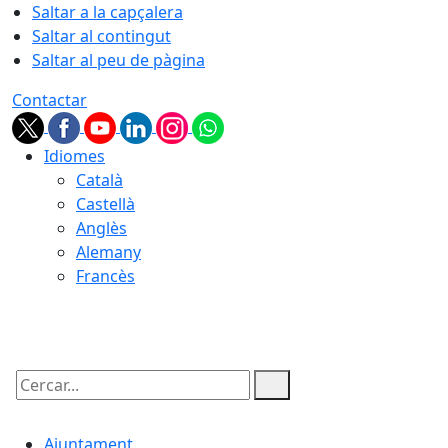
Saltar a la capçalera
Saltar al contingut
Saltar al peu de pàgina
Contactar
Idiomes
Català
Castellà
Anglès
Alemany
Francès
09.08.2026 | 01:23
Cercar:
Ajuntament