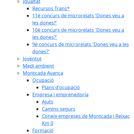
Igualtat
Recursos Trans*
11è concurs de microrelats 'Dones veu a
les dones?'
10è concurs de microrelats 'Dones veu a
les dones?'
9è concurs de microrelats 'Dones veu a les
dones?'
Joventut
Medi ambient
Montcada Avança
Ocupació
Plans d'ocupació
Empresa i emprenedoria
Ajuts
Camins segurs
Coneix empreses de Montcada i Reixac
Km 0
Formació