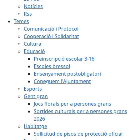
Notícies
Rss
Temes
Comunicació i Protocol
Cooperació i Solidaritat
Cultura
Educació
Preinscripció escolar 3-16
Escoles bressol
Ensenyament postobligatori
Coneguem l'Ajuntament
Esports
Gent gran
Jocs florals per a persones grans
Sortides culturals per a persones grans
2026
Habitatge
Sol·licitud de pisos de protecció oficial