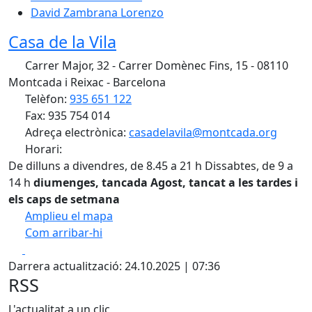
David Zambrana Lorenzo
Casa de la Vila
Carrer Major, 32 - Carrer Domènec Fins, 15 - 08110
Montcada i Reixac - Barcelona
Telèfon:
935 651 122
Fax: 935 754 014
Adreça electrònica:
casadelavila@montcada.org
Horari:
De dilluns a divendres, de 8.45 a 21 h Dissabtes, de 9 a
14 h
diumenges, tancada
Agost, tancat a les tardes i
els caps de setmana
Amplieu el mapa
Com arribar-hi
Leaflet
| ©
OpenStreetMap
contributors
Facebook
X
+
Darrera actualització: 24.10.2025 | 07:36
−
RSS
L'actualitat a un clic