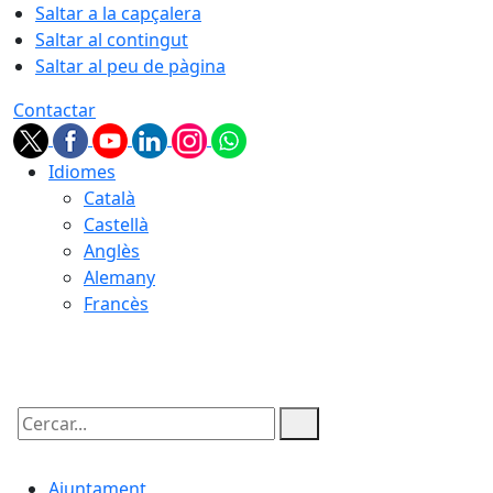
Saltar a la capçalera
Saltar al contingut
Saltar al peu de pàgina
Contactar
Idiomes
Català
Castellà
Anglès
Alemany
Francès
07.08.2026 | 01:13
Cercar:
Ajuntament