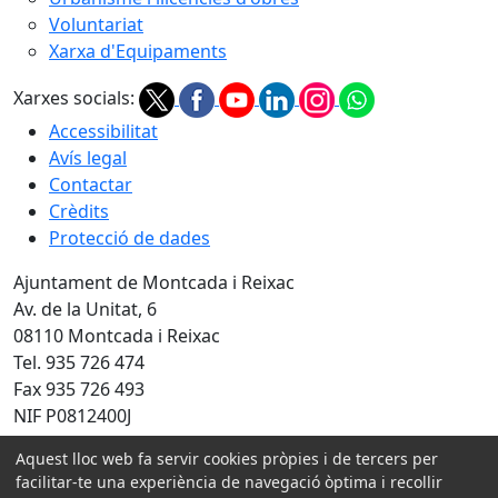
Voluntariat
Xarxa d'Equipaments
Xarxes socials:
Accessibilitat
Avís legal
Contactar
Crèdits
Protecció de dades
Ajuntament de Montcada i Reixac
Av. de la Unitat, 6
08110 Montcada i Reixac
Tel. 935 726 474
Fax 935 726 493
NIF P0812400J
Amb la col·laboració de:
Aquest lloc web fa servir cookies pròpies i de tercers per
facilitar-te una experiència de navegació òptima i recollir