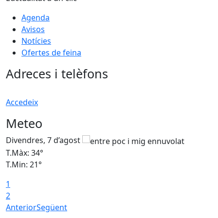
Agenda
Avisos
Notícies
Ofertes de feina
Adreces i telèfons
Accedeix
Meteo
Divendres, 7 d’agost
D
T.Màx: 34°
T
T.Min: 21°
T
1
T
2
Anterior
Següent