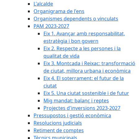
L'alcalde
Organigrama de l'ens
Organismes dependents o vinculats
PAM 2023-2027
Eix 1. Avançar amb responsabilitat,
estratègia i bon govern
Eix 2. Respecte a les persones i la
qualitat de vida
Eix 3. Montcada i Reixac: transformació
de ciutat, millora urbana i econòmica
Eix 4. El soterrament: el futur de la
ciutat
Eix 5. Una ciutat sostenible i de futur
Mig mandat: balanç i reptes
Projectes d'inversions 2023-2027
Pressupostos i gestió econòmica
Resolucions judicials
Retiment de comptes
Tècnics municipals