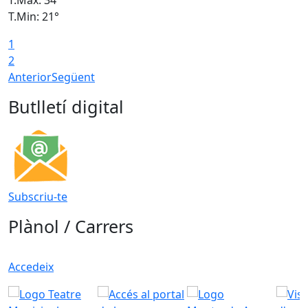
T.Min: 21°
T
1
T
2
Anterior
Següent
Butlletí digital
Subscriu-te
Plànol / Carrers
Accedeix