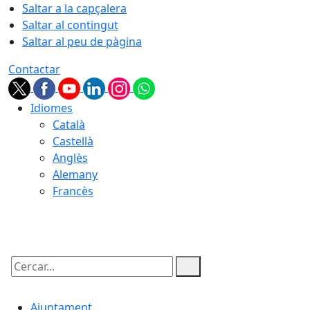
Saltar a la capçalera
Saltar al contingut
Saltar al peu de pàgina
Contactar
Idiomes
Català
Castellà
Anglès
Alemany
Francès
07.08.2026 | 09:21
Cercar:
Ajuntament