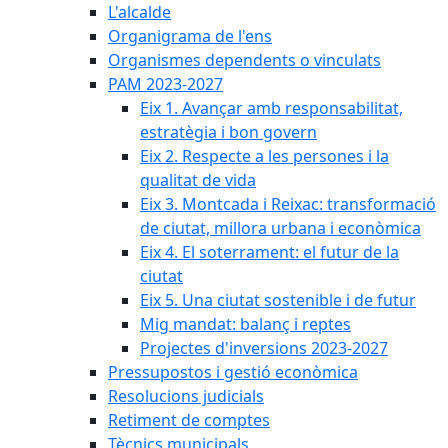
L'alcalde
Organigrama de l'ens
Organismes dependents o vinculats
PAM 2023-2027
Eix 1. Avançar amb responsabilitat,
estratègia i bon govern
Eix 2. Respecte a les persones i la
qualitat de vida
Eix 3. Montcada i Reixac: transformació
de ciutat, millora urbana i econòmica
Eix 4. El soterrament: el futur de la
ciutat
Eix 5. Una ciutat sostenible i de futur
Mig mandat: balanç i reptes
Projectes d'inversions 2023-2027
Pressupostos i gestió econòmica
Resolucions judicials
Retiment de comptes
Tècnics municipals