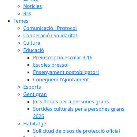
Notícies
Rss
Temes
Comunicació i Protocol
Cooperació i Solidaritat
Cultura
Educació
Preinscripció escolar 3-16
Escoles bressol
Ensenyament postobligatori
Coneguem l'Ajuntament
Esports
Gent gran
Jocs florals per a persones grans
Sortides culturals per a persones grans
2026
Habitatge
Sol·licitud de pisos de protecció oficial