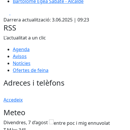
Bartolomé Egea Sabaté - Alcalde
Facebook
X
Darrera actualització: 3.06.2025 | 09:23
RSS
L'actualitat a un clic
Agenda
Avisos
Notícies
Ofertes de feina
Adreces i telèfons
Accedeix
Meteo
Divendres, 7 d’agost
D
T.Màx: 34°
T