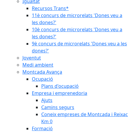
Igualtat
Recursos Trans*
11è concurs de microrelats 'Dones veu a
les dones?'
10è concurs de microrelats 'Dones veu a
les dones?'
9è concurs de microrelats 'Dones veu a les
dones?'
Joventut
Medi ambient
Montcada Avança
Ocupació
Plans d'ocupació
Empresa i emprenedoria
Ajuts
Camins segurs
Coneix empreses de Montcada i Reixac
Km 0
Formació