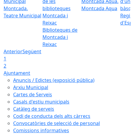
Montcada Aqua
Teatre Municipal
Regid
d'Esp
Biblioteques de
Montcada i
Reixac
Anterior
Següent
1
2
Ajuntament
Anuncis / Edictes (exposició pública)
Arxiu Municipal
Cartes de Serveis
Casals d'estiu municipals
Catàleg de serveis
Codi de conducta dels alts càrrecs
Convocatòries de selecció de personal
Comissions informatives