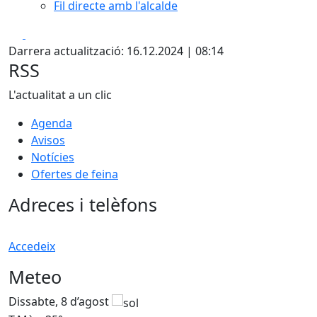
Fil directe amb l'alcalde
Facebook
X
Darrera actualització: 16.12.2024 | 08:14
RSS
L'actualitat a un clic
Agenda
Avisos
Notícies
Ofertes de feina
Adreces i telèfons
Accedeix
Meteo
Dissabte, 8 d’agost
D