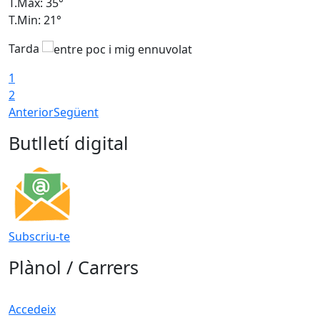
T.Màx: 35°
T
T.Min: 21°
T
Tarda
1
2
Anterior
Següent
Butlletí digital
Subscriu-te
Plànol / Carrers
Accedeix