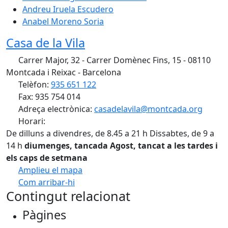
Andreu Iruela Escudero
Anabel Moreno Soria
Casa de la Vila
Carrer Major, 32 - Carrer Domènec Fins, 15 - 08110
Montcada i Reixac - Barcelona
Telèfon:
935 651 122
Fax: 935 754 014
Adreça electrònica:
casadelavila@montcada.org
Horari:
De dilluns a divendres, de 8.45 a 21 h Dissabtes, de 9 a
14 h
diumenges, tancada
Agost, tancat a les tardes i
els caps de setmana
Amplieu el mapa
Com arribar-hi
Leaflet
| ©
OpenStreetMap
contributors
Contingut relacionat
+
Pàgines
−