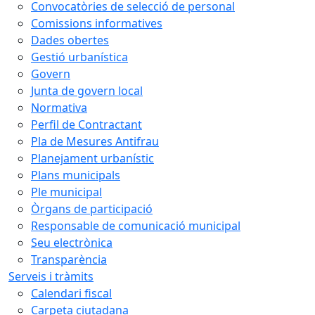
Convocatòries de selecció de personal
Comissions informatives
Dades obertes
Gestió urbanística
Govern
Junta de govern local
Normativa
Perfil de Contractant
Pla de Mesures Antifrau
Planejament urbanístic
Plans municipals
Ple municipal
Òrgans de participació
Responsable de comunicació municipal
Seu electrònica
Transparència
Serveis i tràmits
Calendari fiscal
Carpeta ciutadana