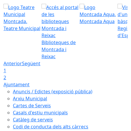
Montcada Aqua
Teatre Municipal
Regid
d'Esp
Biblioteques de
Montcada i
Reixac
Anterior
Següent
1
2
Ajuntament
Anuncis / Edictes (exposició pública)
Arxiu Municipal
Cartes de Serveis
Casals d'estiu municipals
Catàleg de serveis
Codi de conducta dels alts càrrecs