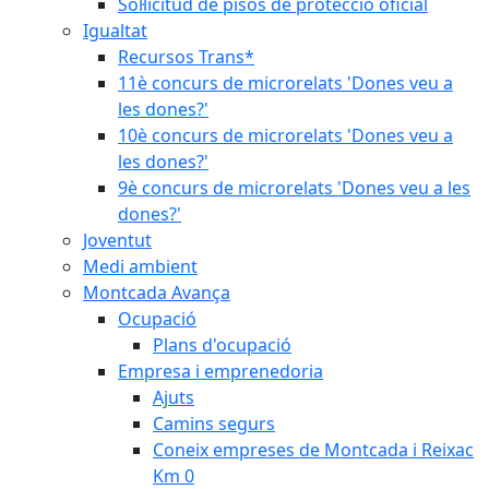
Sol·licitud de pisos de protecció oficial
Igualtat
Recursos Trans*
11è concurs de microrelats 'Dones veu a
les dones?'
10è concurs de microrelats 'Dones veu a
les dones?'
9è concurs de microrelats 'Dones veu a les
dones?'
Joventut
Medi ambient
Montcada Avança
Ocupació
Plans d'ocupació
Empresa i emprenedoria
Ajuts
Camins segurs
Coneix empreses de Montcada i Reixac
Km 0