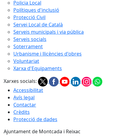
Policia Local
Polítiques d'inclusió
Protecció Civil
Servei Local de Català
Serveis municipals i via pública
Serveis socials
Soterrament
Urbanisme i llicències d'obres
Voluntariat
Xarxa d'Equipaments
Xarxes socials:
Accessibilitat
Avís legal
Contactar
Crèdits
Protecció de dades
Ajuntament de Montcada i Reixac