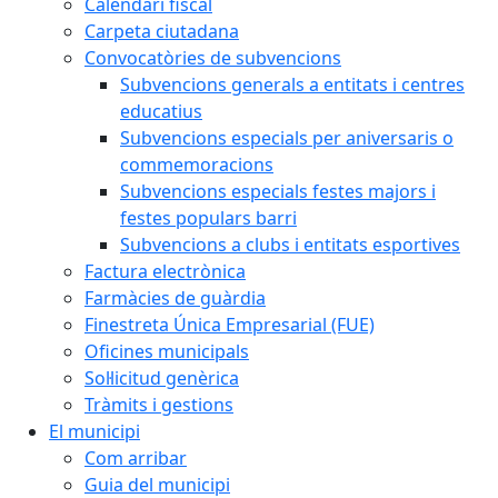
Calendari fiscal
Carpeta ciutadana
Convocatòries de subvencions
Subvencions generals a entitats i centres
educatius
Subvencions especials per aniversaris o
commemoracions
Subvencions especials festes majors i
festes populars barri
Subvencions a clubs i entitats esportives
Factura electrònica
Farmàcies de guàrdia
Finestreta Única Empresarial (FUE)
Oficines municipals
Sol·licitud genèrica
Tràmits i gestions
El municipi
Com arribar
Guia del municipi