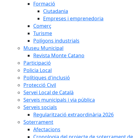
Formació
Ciutadania
Empreses i emprenedoria
Comerç
Turisme
Polígons industrials
Museu Municipal
Revista Monte Catano
Participació
Policia Local
Polítiques d'inclusió
Protecció Civil
Servei Local de Català
Serveis municipals i via pública
Serveis socials
Regularització extraordinària 2026
Soterrament
Afectacions
Cronologia del projecte de soterrament de