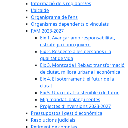
Informació dels regidors/es
L'alcalde
Organigrama de l'ens
Organismes dependents o vinculats
PAM 2023-2027
Eix 1. Avançar amb responsabilitat,
estratègia i bon govern
Eix 2. Respecte a les persones i la
qualitat de vida
Eix 3. Montcada i Reixac: transformació
de ciutat, millora urbana i econòmica
Eix 4. El soterrament: el futur de la
ciutat
Eix 5. Una ciutat sostenible i de futur
Mig mandat: balanç i reptes
Projectes d'inversions 2023-2027
Pressupostos i gestió econòmica
Resolucions judicials
Retiment de comptes