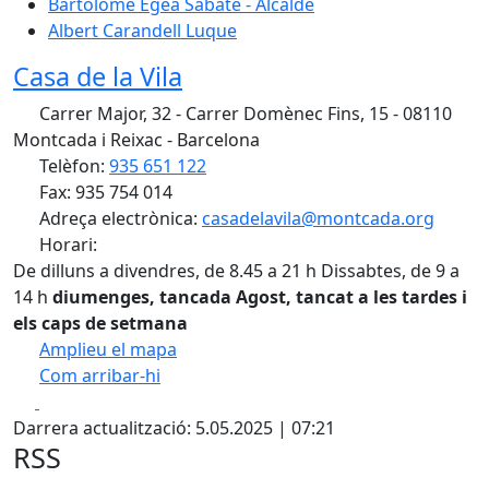
Bartolomé Egea Sabaté - Alcalde
Albert Carandell Luque
Casa de la Vila
Carrer Major, 32 - Carrer Domènec Fins, 15 - 08110
Montcada i Reixac - Barcelona
Telèfon:
935 651 122
Fax: 935 754 014
Adreça electrònica:
casadelavila@montcada.org
Horari:
De dilluns a divendres, de 8.45 a 21 h Dissabtes, de 9 a
14 h
diumenges, tancada
Agost, tancat a les tardes i
els caps de setmana
Amplieu el mapa
Com arribar-hi
Leaflet
| ©
OpenStreetMap
contributors
Facebook
X
+
Darrera actualització: 5.05.2025 | 07:21
−
RSS