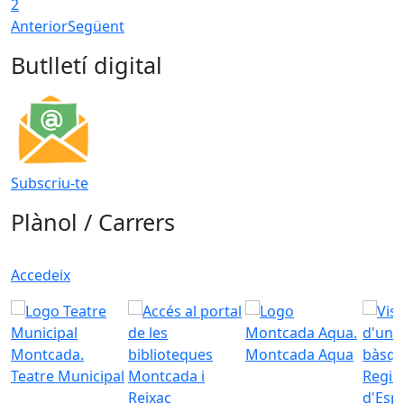
2
Anterior
Següent
Butlletí digital
Subscriu-te
Plànol / Carrers
Accedeix
Montcada Aqua
Teatre Municipal
Regid
d'Esp