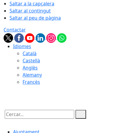
Saltar a la capçalera
Saltar al contingut
Saltar al peu de pàgina
Contactar
Idiomes
Català
Castellà
Anglès
Alemany
Francès
08.08.2026 | 17:11
Cercar:
Ajuntament