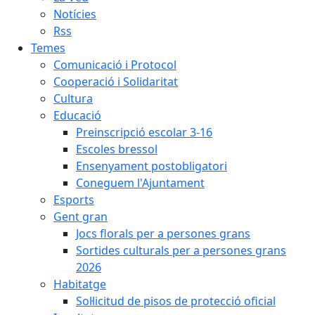
Notícies
Rss
Temes
Comunicació i Protocol
Cooperació i Solidaritat
Cultura
Educació
Preinscripció escolar 3-16
Escoles bressol
Ensenyament postobligatori
Coneguem l'Ajuntament
Esports
Gent gran
Jocs florals per a persones grans
Sortides culturals per a persones grans
2026
Habitatge
Sol·licitud de pisos de protecció oficial