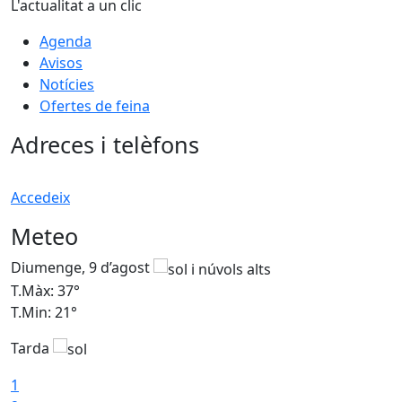
L'actualitat a un clic
Agenda
Avisos
Notícies
Ofertes de feina
Adreces i telèfons
Accedeix
Meteo
Diumenge, 9 d’agost
D
T.Màx: 37°
T
T.Min: 21°
T
Tarda
T
1