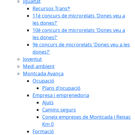
Igualtat
Recursos Trans*
11è concurs de microrelats 'Dones veu a
les dones?'
10è concurs de microrelats 'Dones veu a
les dones?'
9è concurs de microrelats 'Dones veu a les
dones?'
Joventut
Medi ambient
Montcada Avança
Ocupació
Plans d'ocupació
Empresa i emprenedoria
Ajuts
Camins segurs
Coneix empreses de Montcada i Reixac
Km 0
Formació