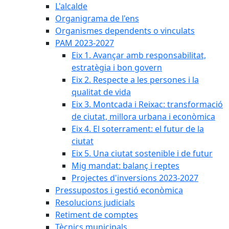
L'alcalde
Organigrama de l'ens
Organismes dependents o vinculats
PAM 2023-2027
Eix 1. Avançar amb responsabilitat,
estratègia i bon govern
Eix 2. Respecte a les persones i la
qualitat de vida
Eix 3. Montcada i Reixac: transformació
de ciutat, millora urbana i econòmica
Eix 4. El soterrament: el futur de la
ciutat
Eix 5. Una ciutat sostenible i de futur
Mig mandat: balanç i reptes
Projectes d'inversions 2023-2027
Pressupostos i gestió econòmica
Resolucions judicials
Retiment de comptes
Tècnics municipals