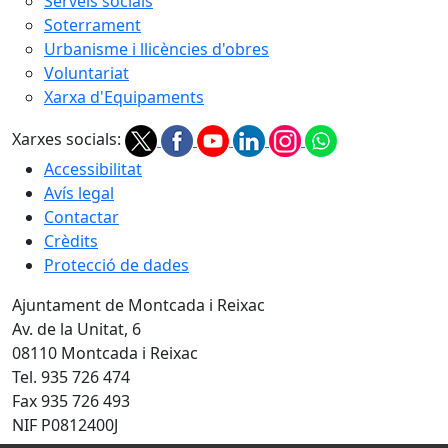
Serveis socials
Soterrament
Urbanisme i llicències d'obres
Voluntariat
Xarxa d'Equipaments
Xarxes socials:
Accessibilitat
Avís legal
Contactar
Crèdits
Protecció de dades
Ajuntament de Montcada i Reixac
Av. de la Unitat, 6
08110 Montcada i Reixac
Tel. 935 726 474
Fax 935 726 493
NIF P0812400J