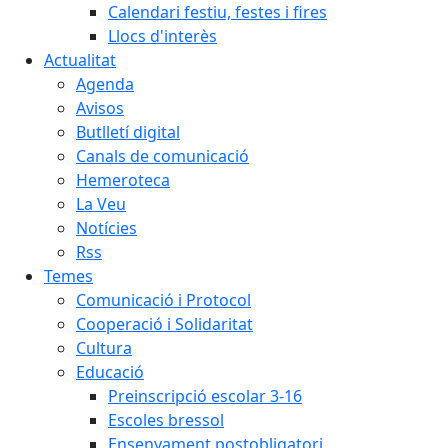
Calendari festiu, festes i fires
Llocs d'interès
Actualitat
Agenda
Avisos
Butlletí digital
Canals de comunicació
Hemeroteca
La Veu
Notícies
Rss
Temes
Comunicació i Protocol
Cooperació i Solidaritat
Cultura
Educació
Preinscripció escolar 3-16
Escoles bressol
Ensenyament postobligatori