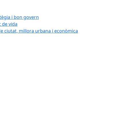
atègia i bon govern
t de vida
de ciutat, millora urbana i econòmica