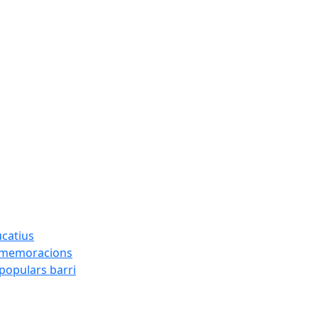
ucatius
ommemoracions
 populars barri