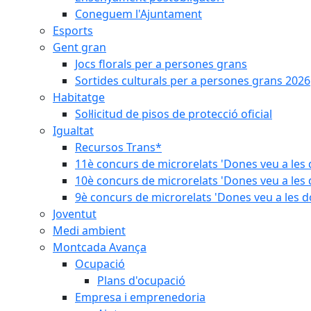
Coneguem l'Ajuntament
Esports
Gent gran
Jocs florals per a persones grans
Sortides culturals per a persones grans 2026
Habitatge
Sol·licitud de pisos de protecció oficial
Igualtat
Recursos Trans*
11è concurs de microrelats 'Dones veu a les 
10è concurs de microrelats 'Dones veu a les 
9è concurs de microrelats 'Dones veu a les d
Joventut
Medi ambient
Montcada Avança
Ocupació
Plans d'ocupació
Empresa i emprenedoria