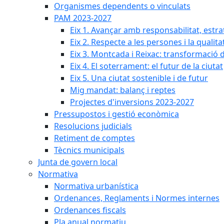
Organismes dependents o vinculats
PAM 2023-2027
Eix 1. Avançar amb responsabilitat, estr
Eix 2. Respecte a les persones i la qualita
Eix 3. Montcada i Reixac: transformació 
Eix 4. El soterrament: el futur de la ciutat
Eix 5. Una ciutat sostenible i de futur
Mig mandat: balanç i reptes
Projectes d'inversions 2023-2027
Pressupostos i gestió econòmica
Resolucions judicials
Retiment de comptes
Tècnics municipals
Junta de govern local
Normativa
Normativa urbanística
Ordenances, Reglaments i Normes internes
Ordenances fiscals
Pla anual normatiu