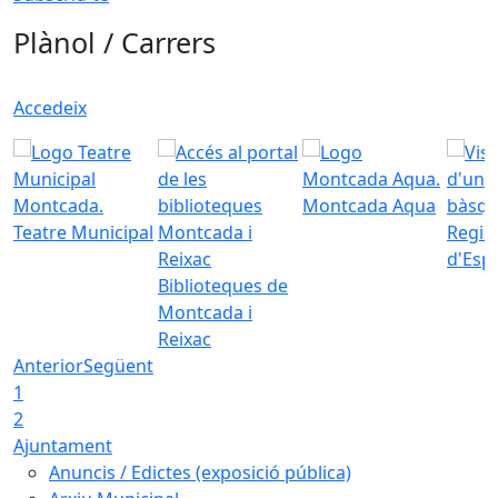
Plànol / Carrers
Accedeix
Montcada Aqua
Teatre Municipal
Regid
d'Esp
Biblioteques de
Montcada i
Reixac
Anterior
Següent
1
2
Ajuntament
Anuncis / Edictes (exposició pública)