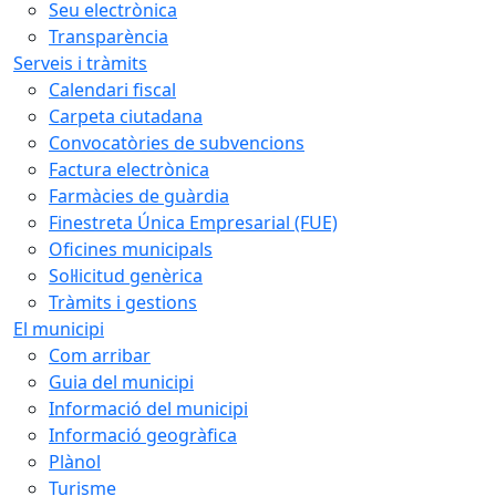
Seu electrònica
Transparència
Serveis i tràmits
Calendari fiscal
Carpeta ciutadana
Convocatòries de subvencions
Factura electrònica
Farmàcies de guàrdia
Finestreta Única Empresarial (FUE)
Oficines municipals
Sol·licitud genèrica
Tràmits i gestions
El municipi
Com arribar
Guia del municipi
Informació del municipi
Informació geogràfica
Plànol
Turisme