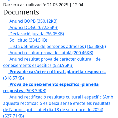
Darrera actualització: 21.05.2025 | 12:04
Documents
Anunci BOPB
(350.12KB)
Anunci DOGC
(672.25KB)
Declaració jurada
(36.05KB)
Sol·licitud
(334.5KB)
Llista definitiva de persones admeses
(163.38KB)
Anunci resultat prova de català
(200.46KB)
Anunci resultat prova de caràcter cultural i de
coneixements específics
(523.96KB)
Prova de caràcter cultural -planella respostes-
(318.57KB)
Prova de coneixements específics -planella
respostes-
(503.39KB)
Anunci rectificació resultats cultural i específic (Amb
aquesta rectificació es deixa sense efecte els resultats
de l'anunci publicat el dia 18 de setembre de 2024)
(527.71KB)