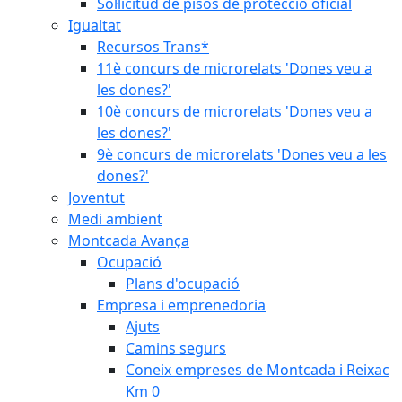
Sol·licitud de pisos de protecció oficial
Igualtat
Recursos Trans*
11è concurs de microrelats 'Dones veu a
les dones?'
10è concurs de microrelats 'Dones veu a
les dones?'
9è concurs de microrelats 'Dones veu a les
dones?'
Joventut
Medi ambient
Montcada Avança
Ocupació
Plans d'ocupació
Empresa i emprenedoria
Ajuts
Camins segurs
Coneix empreses de Montcada i Reixac
Km 0