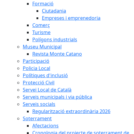
Formació
Ciutadania
Empreses i emprenedoria
Comerç
Turisme
Polígons industrials
Museu Municipal
Revista Monte Catano
Participació
Policia Local
Polítiques d'inclusió
Protecció Civil
Servei Local de Català
Serveis municipals i via pública
Serveis socials
Regularització extraordinària 2026
Soterrament
Afectacions
Cronologia del projecte de soterrament de