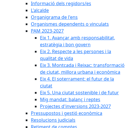
Informació dels regidors/es
L'alcalde
Organigrama de l'ens
Organismes dependents o vinculats
PAM 2023-2027
Eix 1. Avançar amb responsabilitat,
estratègia i bon govern
Eix 2. Respecte a les persones i la
qualitat de vida
Eix 3. Montcada i Reixac: transformació
de ciutat, millora urbana i econòmica
Eix 4. El soterrament: el futur de la
ciutat
Eix 5. Una ciutat sostenible i de futur
Mig mandat: balanç i reptes
Projectes d'inversions 2023-2027
Pressupostos i gestió econòmica
Resolucions judicials
Retiment de comptes