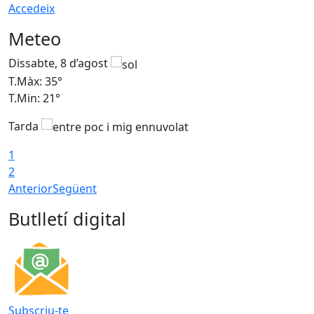
Accedeix
Meteo
Dissabte, 8 d’agost
D
T.Màx: 35°
T
T.Min: 21°
T
Tarda
1
2
Anterior
Següent
Butlletí digital
Subscriu-te