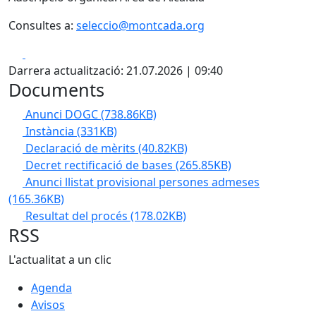
Consultes a:
seleccio@montcada.org
Facebook
X
Darrera actualització: 21.07.2026 | 09:40
Documents
Anunci DOGC
(738.86KB)
Instància
(331KB)
Declaració de mèrits
(40.82KB)
Decret rectificació de bases
(265.85KB)
Anunci llistat provisional persones admeses
(165.36KB)
Resultat del procés
(178.02KB)
RSS
L'actualitat a un clic
Agenda
Avisos