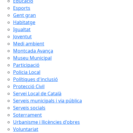
Educació
Esports
Gent gran
Habitatge
Igualtat
Joventut
Medi ambient
Montcada Avança
Museu Municipal
Participació
Policia Local
Polítiques d'inclusió
Protecció Civil
Servei Local de Català
Serveis municipals i via pública
Serveis socials
Soterrament
Urbanisme i llicències d'obres
Voluntariat