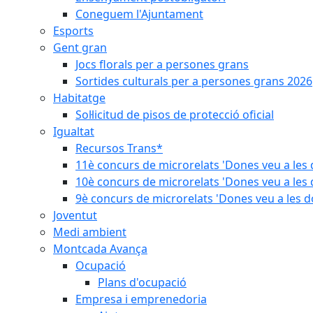
Coneguem l'Ajuntament
Esports
Gent gran
Jocs florals per a persones grans
Sortides culturals per a persones grans 2026
Habitatge
Sol·licitud de pisos de protecció oficial
Igualtat
Recursos Trans*
11è concurs de microrelats 'Dones veu a les 
10è concurs de microrelats 'Dones veu a les 
9è concurs de microrelats 'Dones veu a les d
Joventut
Medi ambient
Montcada Avança
Ocupació
Plans d'ocupació
Empresa i emprenedoria