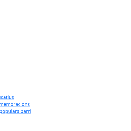
ucatius
ommemoracions
 populars barri