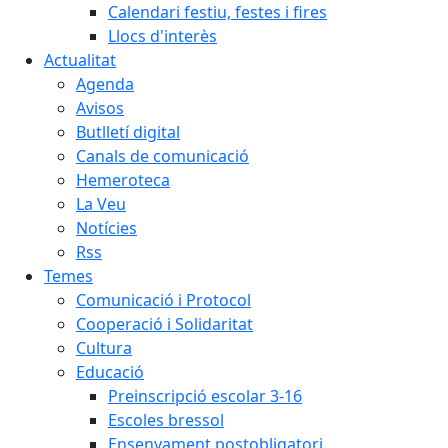
Calendari festiu, festes i fires
Llocs d'interès
Actualitat
Agenda
Avisos
Butlletí digital
Canals de comunicació
Hemeroteca
La Veu
Notícies
Rss
Temes
Comunicació i Protocol
Cooperació i Solidaritat
Cultura
Educació
Preinscripció escolar 3-16
Escoles bressol
Ensenyament postobligatori