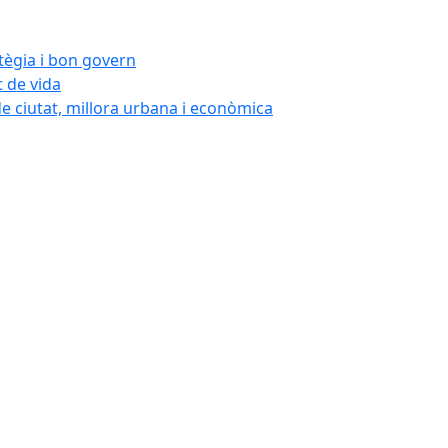
atègia i bon govern
t de vida
de ciutat, millora urbana i econòmica