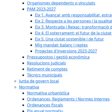
Organismes dependents o vinculats
PAM 2023-2027
Eix 1. Avançar amb responsabilitat, estr
Eix 2. Respecte a les persones i la qualita
Eix 3. Montcada i Reixac: transformació 
Eix 4. El soterrament: el futur de la ciutat
Eix 5. Una ciutat sostenible i de futur
Mig mandat: balanç i reptes
Projectes d'inversions 2023-2027
Pressupostos i gestió econòmica
Resolucions judicials
Retiment de comptes
Tècnics municipals
Junta de govern local
Normativa
Normativa urbanística
Ordenances, Reglaments i Normes internes
Ordenances fiscals
Pla anual normatiu