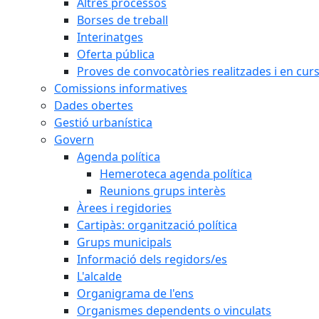
Altres processos
Borses de treball
Interinatges
Oferta pública
Proves de convocatòries realitzades i en cur
Comissions informatives
Dades obertes
Gestió urbanística
Govern
Agenda política
Hemeroteca agenda política
Reunions grups interès
Àrees i regidories
Cartipàs: organització política
Grups municipals
Informació dels regidors/es
L'alcalde
Organigrama de l'ens
Organismes dependents o vinculats