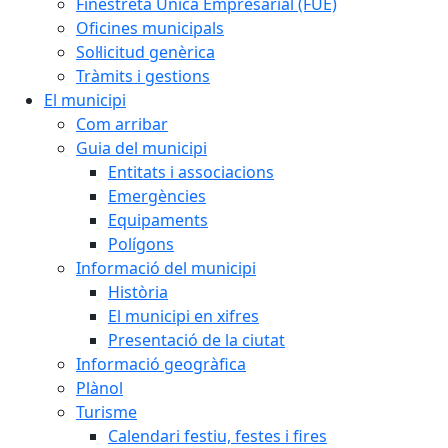
Finestreta Única Empresarial (FUE)
Oficines municipals
Sol·licitud genèrica
Tràmits i gestions
El municipi
Com arribar
Guia del municipi
Entitats i associacions
Emergències
Equipaments
Polígons
Informació del municipi
Història
El municipi en xifres
Presentació de la ciutat
Informació geogràfica
Plànol
Turisme
Calendari festiu, festes i fires