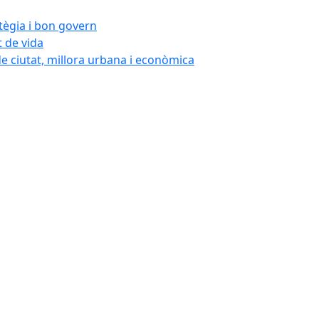
atègia i bon govern
t de vida
de ciutat, millora urbana i econòmica