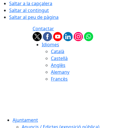
Saltar a la capçalera
Saltar al contingut
Saltar al peu de pàgina
Contactar
Idiomes
Català
Castellà
Anglès
Alemany
Francès
08.08.2026 | 13:47
Ajuntament
Anuncis / Edictes (exposició pública)