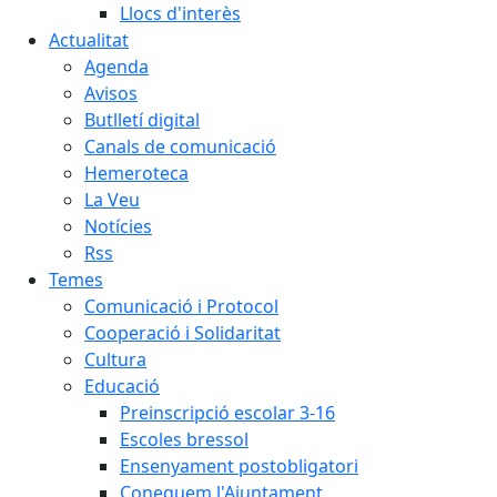
Llocs d'interès
Actualitat
Agenda
Avisos
Butlletí digital
Canals de comunicació
Hemeroteca
La Veu
Notícies
Rss
Temes
Comunicació i Protocol
Cooperació i Solidaritat
Cultura
Educació
Preinscripció escolar 3-16
Escoles bressol
Ensenyament postobligatori
Coneguem l'Ajuntament