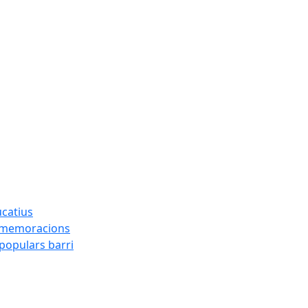
ucatius
ommemoracions
 populars barri