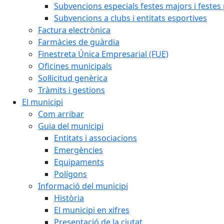
Subvencions especials festes majors i festes
Subvencions a clubs i entitats esportives
Factura electrònica
Farmàcies de guàrdia
Finestreta Única Empresarial (FUE)
Oficines municipals
Sol·licitud genèrica
Tràmits i gestions
El municipi
Com arribar
Guia del municipi
Entitats i associacions
Emergències
Equipaments
Polígons
Informació del municipi
Història
El municipi en xifres
Presentació de la ciutat