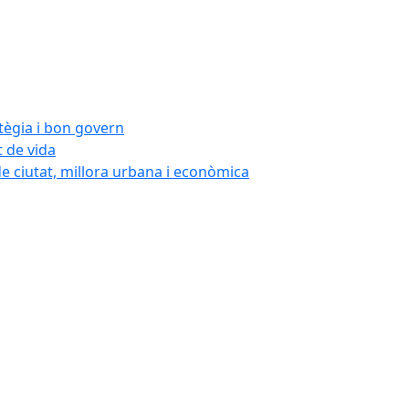
atègia i bon govern
t de vida
de ciutat, millora urbana i econòmica