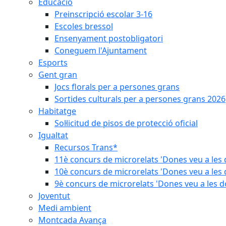
Educació
Preinscripció escolar 3-16
Escoles bressol
Ensenyament postobligatori
Coneguem l'Ajuntament
Esports
Gent gran
Jocs florals per a persones grans
Sortides culturals per a persones grans 2026
Habitatge
Sol·licitud de pisos de protecció oficial
Igualtat
Recursos Trans*
11è concurs de microrelats 'Dones veu a les 
10è concurs de microrelats 'Dones veu a les 
9è concurs de microrelats 'Dones veu a les d
Joventut
Medi ambient
Montcada Avança