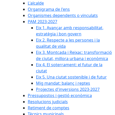
L'alcalde
Organigrama de l'ens
Organismes dependents o vinculats
PAM 2023-2027
Eix 1. Avançar amb responsabilitat,
estratègia i bon govern
Eix 2. Respecte a les persones i la
qualitat de vida
Eix 3. Montcada i Reixac: transformació
de ciutat, millora urbana i econòmica
Eix 4. El soterrament: el futur de la
ciutat
Eix 5. Una ciutat sostenible i de futur
Mig mandat: balanç i reptes
Projectes d'inversions 2023-2027
Pressupostos i gestió econòmica
Resolucions judicials
Retiment de comptes
Tècnics municipals