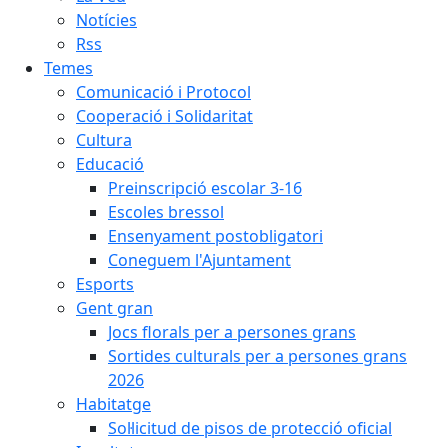
Notícies
Rss
Temes
Comunicació i Protocol
Cooperació i Solidaritat
Cultura
Educació
Preinscripció escolar 3-16
Escoles bressol
Ensenyament postobligatori
Coneguem l'Ajuntament
Esports
Gent gran
Jocs florals per a persones grans
Sortides culturals per a persones grans
2026
Habitatge
Sol·licitud de pisos de protecció oficial