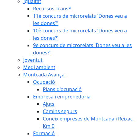
Igualtat
Recursos Trans*
11è concurs de microrelats 'Dones veu a
les dones?'
10è concurs de microrelats 'Dones veu a
les dones?'
9è concurs de microrelats 'Dones veu a les
dones?'
Joventut
Medi ambient
Montcada Avança
Ocupació
Plans d'ocupació
Empresa i emprenedoria
Ajuts
Camins segurs
Coneix empreses de Montcada i Reixac
Km 0
Formació