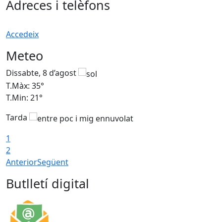
Adreces i telèfons
Accedeix
Meteo
Dissabte, 8 d’agost
D
T.Màx: 35°
T
T.Min: 21°
T
Tarda
1
2
Anterior
Següent
Butlletí digital