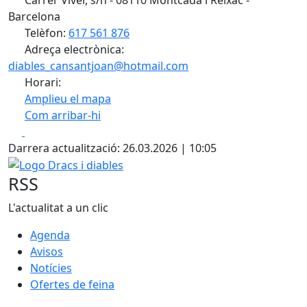
Barcelona
Telèfon:
617 561 876
Adreça electrònica:
diables_cansantjoan@hotmail.com
Horari:
Amplieu el mapa
Com arribar-hi
Leaflet
| ©
OpenStreetMap
contributors
Facebook
X
+
Darrera actualització: 26.03.2026 | 10:05
−
Logo Dracs i diables
RSS
L'actualitat a un clic
Agenda
Avisos
Notícies
Ofertes de feina