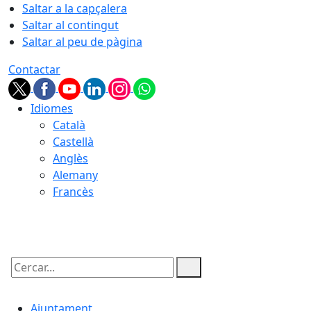
Saltar a la capçalera
Saltar al contingut
Saltar al peu de pàgina
Contactar
Idiomes
Català
Castellà
Anglès
Alemany
Francès
08.08.2026 | 01:41
Cercar:
Ajuntament