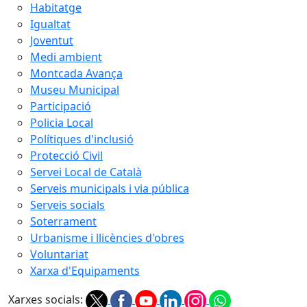
Habitatge
Igualtat
Joventut
Medi ambient
Montcada Avança
Museu Municipal
Participació
Policia Local
Polítiques d'inclusió
Protecció Civil
Servei Local de Català
Serveis municipals i via pública
Serveis socials
Soterrament
Urbanisme i llicències d'obres
Voluntariat
Xarxa d'Equipaments
Xarxes socials: