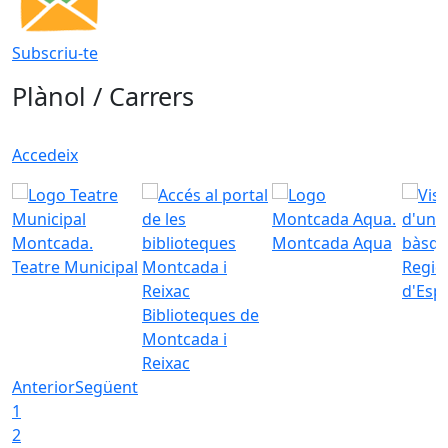
Subscriu-te
Plànol / Carrers
Accedeix
Montcada Aqua
Teatre Municipal
Regid
d'Esp
Biblioteques de
Montcada i
Reixac
Anterior
Següent
1
2