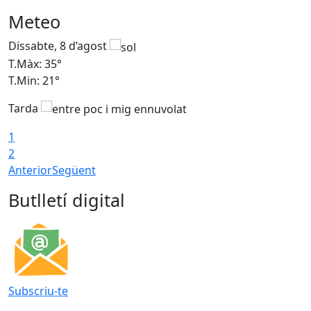
Meteo
Dissabte, 8 d’agost
D
T.Màx: 35°
T
T.Min: 21°
T
Tarda
1
2
Anterior
Següent
Butlletí digital
Subscriu-te