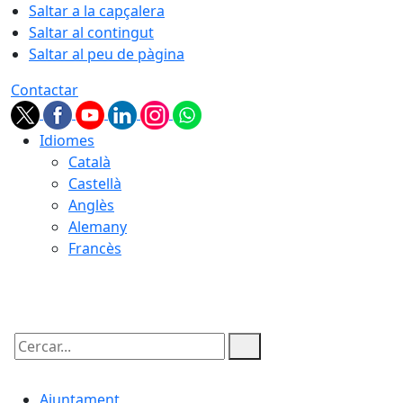
Saltar a la capçalera
Saltar al contingut
Saltar al peu de pàgina
Contactar
Idiomes
Català
Castellà
Anglès
Alemany
Francès
08.08.2026 | 08:13
Cercar:
Ajuntament