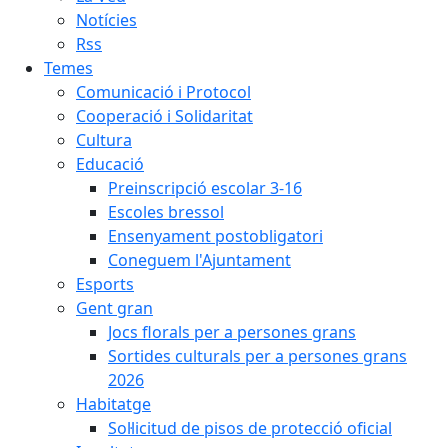
Notícies
Rss
Temes
Comunicació i Protocol
Cooperació i Solidaritat
Cultura
Educació
Preinscripció escolar 3-16
Escoles bressol
Ensenyament postobligatori
Coneguem l'Ajuntament
Esports
Gent gran
Jocs florals per a persones grans
Sortides culturals per a persones grans
2026
Habitatge
Sol·licitud de pisos de protecció oficial