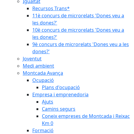
Igualtat
Recursos Trans*
11è concurs de microrelats 'Dones veu a
les dones?'
10è concurs de microrelats 'Dones veu a
les dones?'
9è concurs de microrelats 'Dones veu a les
dones?'
Joventut
Medi ambient
Montcada Avança
Ocupació
Plans d'ocupació
Empresa i emprenedoria
Ajuts
Camins segurs
Coneix empreses de Montcada i Reixac
Km 0
Formació