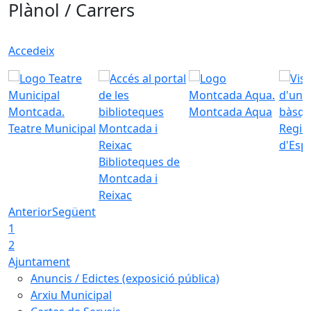
Plànol / Carrers
Accedeix
Montcada Aqua
Teatre Municipal
Regid
d'Esp
Biblioteques de
Montcada i
Reixac
Anterior
Següent
1
2
Ajuntament
Anuncis / Edictes (exposició pública)
Arxiu Municipal