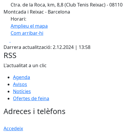
Ctra. de la Roca, km, 8,8 (Club Tenis Reixac) - 08110
Montcada i Reixac - Barcelona
Horari:
Amplieu el mapa
Com arribar-hi
Leaflet
| ©
OpenStreetMap
contributors
Facebook
X
+
Darrera actualització: 2.12.2024 | 13:58
−
RSS
L'actualitat a un clic
Agenda
Avisos
Notícies
Ofertes de feina
Adreces i telèfons
Accedeix