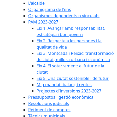
L'alcalde
Organigrama de l'ens
Organismes dependents o vinculats
PAM 2023-2027
Eix 1. Avançar amb responsabilitat,
estratègia i bon govern
Eix 2. Respecte a les persones i la
qualitat de vida
Eix 3. Montcada i Reixac: transformació
de ciutat, millora urbana i econòmica
Eix 4. El soterrament: el futur de la
ciutat
Eix 5. Una ciutat sostenible i de futur
Mig mandat: balanç i reptes
Projectes d'inversions 2023-2027
Pressupostos i gestió econòmica
Resolucions judicials
Retiment de comptes
Tècnics municipals