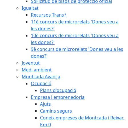
Sol·licitud de pisos de protecció oficial
Igualtat
Recursos Trans*
11è concurs de microrelats 'Dones veu a
les dones?'
10è concurs de microrelats 'Dones veu a
les dones?'
9è concurs de microrelats 'Dones veu a les
dones?'
Joventut
Medi ambient
Montcada Avança
Ocupació
Plans d'ocupació
Empresa i emprenedoria
Ajuts
Camins segurs
Coneix empreses de Montcada i Reixac
Km 0