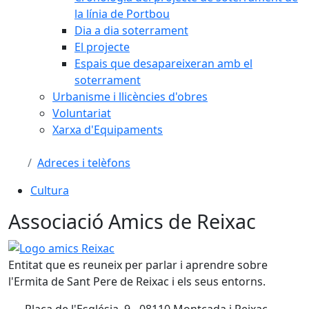
la línia de Portbou
Dia a dia soterrament
El projecte
Espais que desapareixeran amb el
soterrament
Urbanisme i llicències d'obres
Voluntariat
Xarxa d'Equipaments
Adreces i telèfons
Cultura
Associació Amics de Reixac
Logo amics Reixac
Entitat que es reuneix per parlar i aprendre sobre
l'Ermita de Sant Pere de Reixac i els seus entorns.
Plaça de l'Església, 9 - 08110 Montcada i Reixac -