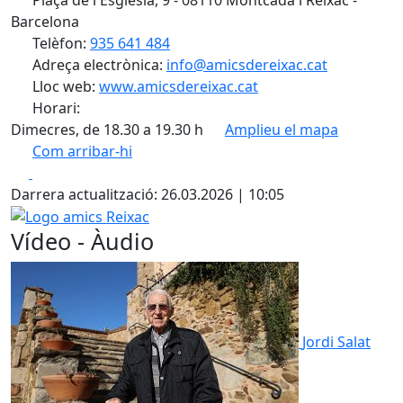
Barcelona
Telèfon:
935 641 484
Adreça electrònica:
info@amicsdereixac.cat
Lloc web:
www.amicsdereixac.cat
Horari:
Dimecres, de 18.30 a 19.30 h
Amplieu el mapa
Com arribar-hi
Leaflet
| ©
OpenStreetMap
contributors
Facebook
X
+
Darrera actualització: 26.03.2026 | 10:05
−
Logo amics Reixac
Vídeo - Àudio
Jordi Salat