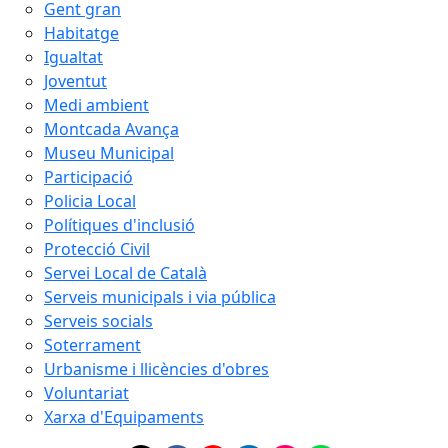
Gent gran
Habitatge
Igualtat
Joventut
Medi ambient
Montcada Avança
Museu Municipal
Participació
Policia Local
Polítiques d'inclusió
Protecció Civil
Servei Local de Català
Serveis municipals i via pública
Serveis socials
Soterrament
Urbanisme i llicències d'obres
Voluntariat
Xarxa d'Equipaments