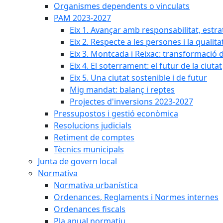
Organismes dependents o vinculats
PAM 2023-2027
Eix 1. Avançar amb responsabilitat, estr
Eix 2. Respecte a les persones i la qualita
Eix 3. Montcada i Reixac: transformació 
Eix 4. El soterrament: el futur de la ciutat
Eix 5. Una ciutat sostenible i de futur
Mig mandat: balanç i reptes
Projectes d'inversions 2023-2027
Pressupostos i gestió econòmica
Resolucions judicials
Retiment de comptes
Tècnics municipals
Junta de govern local
Normativa
Normativa urbanística
Ordenances, Reglaments i Normes internes
Ordenances fiscals
Pla anual normatiu