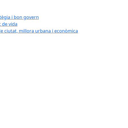
atègia i bon govern
t de vida
de ciutat, millora urbana i econòmica