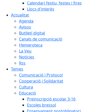
Calendari festiu, festes i fires
Llocs d'interès
Actualitat
Agenda
Avisos
Butlletí digital
Canals de comunicació
Hemeroteca
La Veu
Notícies
Rss
Temes
Comunicació i Protocol
Cooperació i Solidaritat
Cultura
Educació
Preinscripció escolar 3-16
Escoles bressol
Ensenyament postobligatori