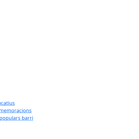
ucatius
ommemoracions
 populars barri