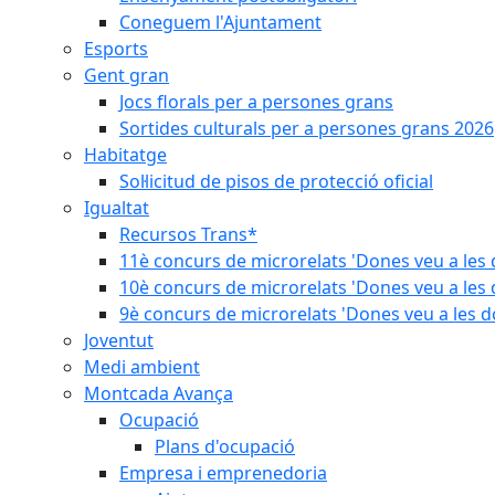
Coneguem l'Ajuntament
Esports
Gent gran
Jocs florals per a persones grans
Sortides culturals per a persones grans 2026
Habitatge
Sol·licitud de pisos de protecció oficial
Igualtat
Recursos Trans*
11è concurs de microrelats 'Dones veu a les 
10è concurs de microrelats 'Dones veu a les 
9è concurs de microrelats 'Dones veu a les d
Joventut
Medi ambient
Montcada Avança
Ocupació
Plans d'ocupació
Empresa i emprenedoria