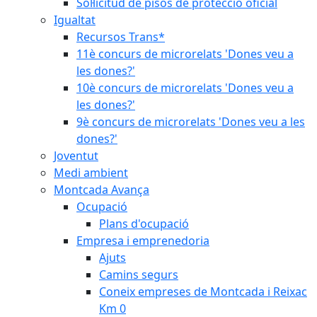
Sol·licitud de pisos de protecció oficial
Igualtat
Recursos Trans*
11è concurs de microrelats 'Dones veu a
les dones?'
10è concurs de microrelats 'Dones veu a
les dones?'
9è concurs de microrelats 'Dones veu a les
dones?'
Joventut
Medi ambient
Montcada Avança
Ocupació
Plans d'ocupació
Empresa i emprenedoria
Ajuts
Camins segurs
Coneix empreses de Montcada i Reixac
Km 0