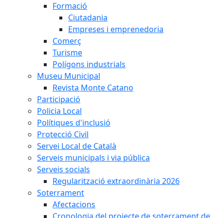
Formació
Ciutadania
Empreses i emprenedoria
Comerç
Turisme
Polígons industrials
Museu Municipal
Revista Monte Catano
Participació
Policia Local
Polítiques d'inclusió
Protecció Civil
Servei Local de Català
Serveis municipals i via pública
Serveis socials
Regularització extraordinària 2026
Soterrament
Afectacions
Cronologia del projecte de soterrament de