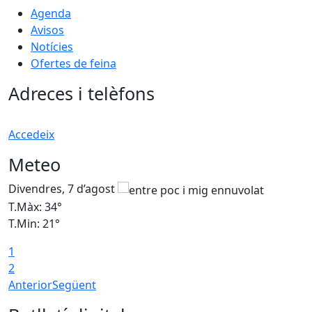
Agenda
Avisos
Notícies
Ofertes de feina
Adreces i telèfons
Accedeix
Meteo
Divendres, 7 d’agost
D
T.Màx: 34°
T
T.Min: 21°
T
1
T
2
Anterior
Següent