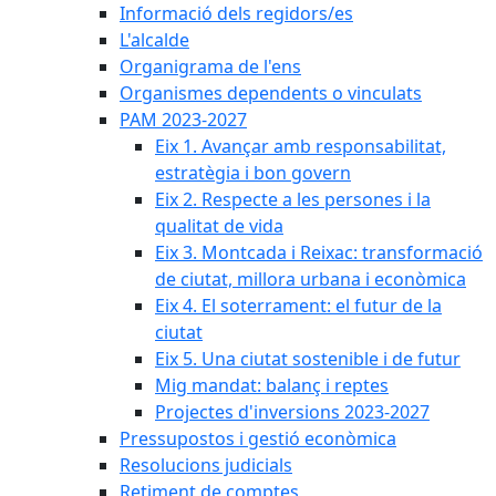
Informació dels regidors/es
L'alcalde
Organigrama de l'ens
Organismes dependents o vinculats
PAM 2023-2027
Eix 1. Avançar amb responsabilitat,
estratègia i bon govern
Eix 2. Respecte a les persones i la
qualitat de vida
Eix 3. Montcada i Reixac: transformació
de ciutat, millora urbana i econòmica
Eix 4. El soterrament: el futur de la
ciutat
Eix 5. Una ciutat sostenible i de futur
Mig mandat: balanç i reptes
Projectes d'inversions 2023-2027
Pressupostos i gestió econòmica
Resolucions judicials
Retiment de comptes