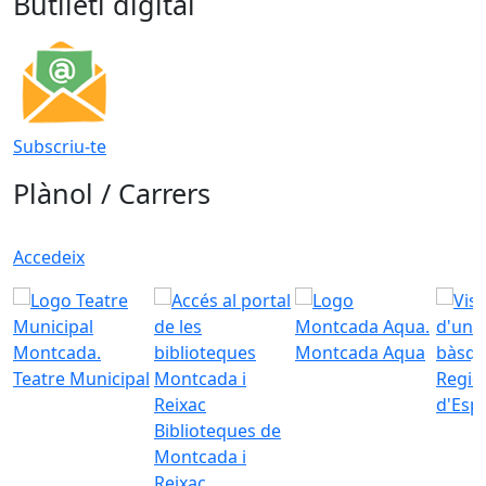
Butlletí digital
Subscriu-te
Plànol / Carrers
Accedeix
Montcada Aqua
Teatre Municipal
Regid
d'Esp
Biblioteques de
Montcada i
Reixac