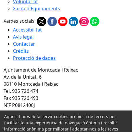
Voluntariat
Xarxa d'Equipaments
Xarxes socials:
Accessibilitat
Avís legal
Contactar
Crèdits
Protecció de dades
Ajuntament de Montcada i Reixac
Av. de la Unitat, 6
08110 Montcada i Reixac
Tel. 935 726 474
Fax 935 726 493
NIF P0812400J
Aquest lloc web fa servir cookies pròpies i de tercers per
Amb la col·laboració de:
facilitar-te una experiència de navegació òptima i recollir
informació anònima per millorar i adaptar-nos a les teves