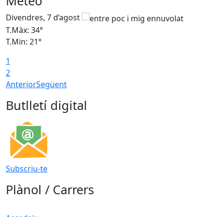
Meteo
Divendres, 7 d’agost
D
T.Màx: 34°
T
T.Min: 21°
T
1
T
2
Anterior
Següent
Butlletí digital
Subscriu-te
Plànol / Carrers