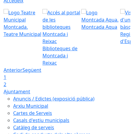
Accedeix
Montcada Aqua
Teatre Municipal
Regid
d'Esp
Biblioteques de
Montcada i
Reixac
Anterior
Següent
1
2
Ajuntament
Anuncis / Edictes (exposició pública)
Arxiu Municipal
Cartes de Serveis
Casals d'estiu municipals
Catàleg de serveis