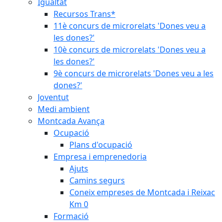
Igualtat
Recursos Trans*
11è concurs de microrelats 'Dones veu a
les dones?'
10è concurs de microrelats 'Dones veu a
les dones?'
9è concurs de microrelats 'Dones veu a les
dones?'
Joventut
Medi ambient
Montcada Avança
Ocupació
Plans d'ocupació
Empresa i emprenedoria
Ajuts
Camins segurs
Coneix empreses de Montcada i Reixac
Km 0
Formació