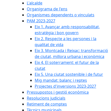
L'alcalde
Organigrama de l'ens
Organismes dependents o vinculats
PAM 2023-2027
Eix 1. Avançar amb responsabilitat,
estratègia i bon govern
Eix 2. Respecte a les persones i la
qualitat de vida
Eix 3. Montcada i Reixac: transformació
de ciutat, millora urbana i econòmica
Eix 4. El soterrament: el futur de la
ciutat
Eix 5. Una ciutat sostenible i de futur
Mig mandat: balanç i reptes
Projectes d'inversions 2023-2027
Pressupostos i gestió econòmica
Resolucions judicials
Retiment de comptes
Tècnics municipals