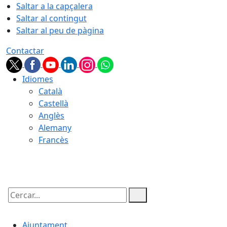
Saltar a la capçalera
Saltar al contingut
Saltar al peu de pàgina
Contactar
Idiomes
Català
Castellà
Anglès
Alemany
Francès
06.08.2026 | 21:55
Cercar:
Ajuntament