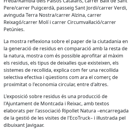
Freda/Rambla dels Països Catalans, carrer Baix de Sant
Pere/carrer Puigcerdà, passeig Sant Jordi/carrer Verdi,
avinguda Terra Nostra/carrer Alzina, carrer
Reixagó/carrer Molí i carrer Circumval·lació/carrer
Petúnies.
La mostra reflexiona sobre el paper de la ciutadania en
la generació de residus en comparació amb la resta de
la natura, mostra com és possible aprofitar al màxim
els residus, els tipus de deixalles que existeixen, els
sistemes de recollida, explica com fer una recollida
selectiva efectiva i qüestions com ara el comerç de
proximitat o l'economia circular, entre d'altres.
L'exposició sobre residus és una producció de
l'Ajuntament de Montcada i Reixac, amb textos
elaborats per l'associació Ripollet Natura –encarregada
de la gestió de les visites de l'EcoTruck– i il·lustrada pel
dibuixant Javigaar.