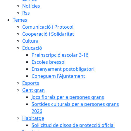
Notícies
Rss
Temes
Comunicació i Protocol
Cooperació i Solidaritat
Cultura
Educació
Preinscripció escolar 3-16
Escoles bressol
Ensenyament postobligatori
Coneguem l'Ajuntament
Esports
Gent gran
Jocs florals per a persones grans
Sortides culturals per a persones grans
2026
Habitatge
Sol·licitud de pisos de protecció oficial