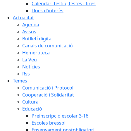
Calendari festiu, festes i fires
Llocs d'interès
Actualitat
Agenda
Avisos
Butlletí digital
Canals de comunicació
Hemeroteca
La Veu
Notícies
Rss
Temes
Comunicació i Protocol
Cooperació i Solidaritat
Cultura
Educació
Preinscripció escolar 3-16
Escoles bressol
Ensenyament postobligatori