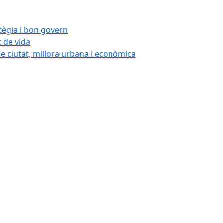
atègia i bon govern
t de vida
de ciutat, millora urbana i econòmica