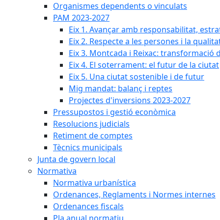
Organismes dependents o vinculats
PAM 2023-2027
Eix 1. Avançar amb responsabilitat, estr
Eix 2. Respecte a les persones i la qualita
Eix 3. Montcada i Reixac: transformació 
Eix 4. El soterrament: el futur de la ciutat
Eix 5. Una ciutat sostenible i de futur
Mig mandat: balanç i reptes
Projectes d'inversions 2023-2027
Pressupostos i gestió econòmica
Resolucions judicials
Retiment de comptes
Tècnics municipals
Junta de govern local
Normativa
Normativa urbanística
Ordenances, Reglaments i Normes internes
Ordenances fiscals
Pla anual normatiu