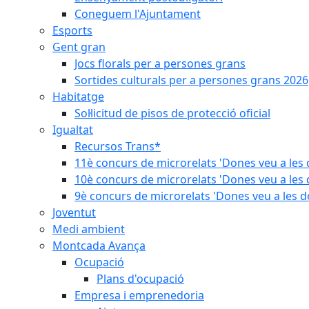
Coneguem l'Ajuntament
Esports
Gent gran
Jocs florals per a persones grans
Sortides culturals per a persones grans 2026
Habitatge
Sol·licitud de pisos de protecció oficial
Igualtat
Recursos Trans*
11è concurs de microrelats 'Dones veu a les 
10è concurs de microrelats 'Dones veu a les 
9è concurs de microrelats 'Dones veu a les d
Joventut
Medi ambient
Montcada Avança
Ocupació
Plans d'ocupació
Empresa i emprenedoria