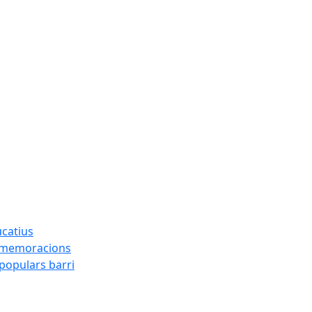
ucatius
ommemoracions
 populars barri