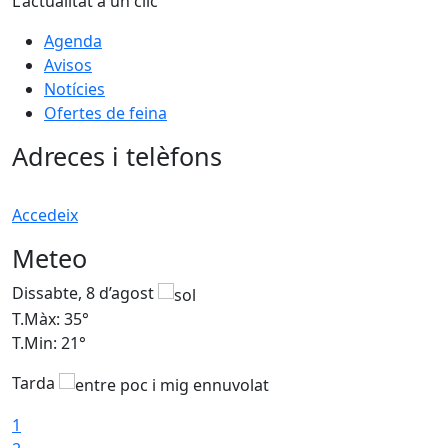
L'actualitat a un clic
Agenda
Avisos
Notícies
Ofertes de feina
Adreces i telèfons
Accedeix
Meteo
Dissabte, 8 d’agost
D
T.Màx: 35°
T
T.Min: 21°
T
Tarda
1