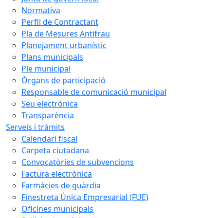
Normativa
Perfil de Contractant
Pla de Mesures Antifrau
Planejament urbanístic
Plans municipals
Ple municipal
Òrgans de participació
Responsable de comunicació municipal
Seu electrònica
Transparència
Serveis i tràmits
Calendari fiscal
Carpeta ciutadana
Convocatòries de subvencions
Factura electrònica
Farmàcies de guàrdia
Finestreta Única Empresarial (FUE)
Oficines municipals