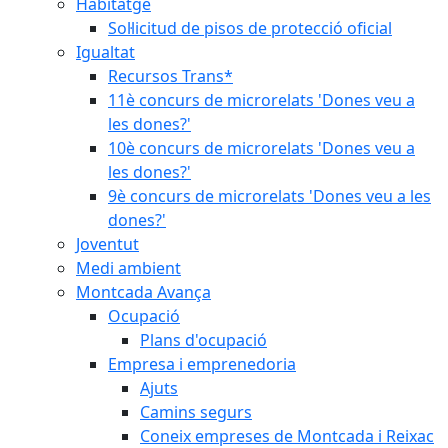
Habitatge
Sol·licitud de pisos de protecció oficial
Igualtat
Recursos Trans*
11è concurs de microrelats 'Dones veu a
les dones?'
10è concurs de microrelats 'Dones veu a
les dones?'
9è concurs de microrelats 'Dones veu a les
dones?'
Joventut
Medi ambient
Montcada Avança
Ocupació
Plans d'ocupació
Empresa i emprenedoria
Ajuts
Camins segurs
Coneix empreses de Montcada i Reixac