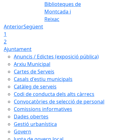
Biblioteques de
Montcada i
Reixac
Anterior
Següent
1
2
Ajuntament
Anuncis / Edictes (exposició pública)
Arxiu Municipal
Cartes de Serveis
Casals d'estiu municipals
Catàleg de serveis
Codi de conducta dels alts càrrecs
Convocatòries de selecció de personal
Comissions informatives
Dades obertes
Gestió urbanística
Govern
Junta de govern local