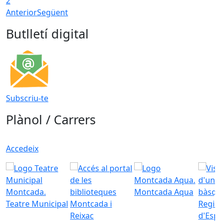
2
Anterior
Següent
Butlletí digital
Subscriu-te
Plànol / Carrers
Accedeix
Montcada Aqua
Teatre Municipal
Regid
d'Esp