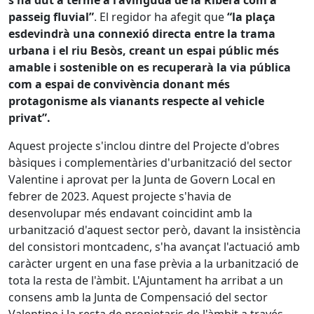
passeig fluvial”
. El regidor ha afegit que
“la plaça
esdevindrà una connexió directa entre la trama
urbana i el riu Besòs, creant un espai públic més
amable i sostenible on es recuperarà la via pública
com a espai de convivència donant més
protagonisme als vianants respecte al vehicle
privat”.
Aquest projecte s'inclou dintre del Projecte d'obres
bàsiques i complementàries d'urbanització del sector
Valentine i aprovat per la Junta de Govern Local en
febrer de 2023. Aquest projecte s'havia de
desenvolupar més endavant coincidint amb la
urbanització d'aquest sector però, davant la insistència
del consistori montcadenc, s'ha avançat l'actuació amb
caràcter urgent en una fase prèvia a la urbanització de
tota la resta de l'àmbit. L'Ajuntament ha arribat a un
consens amb la Junta de Compensació del sector
Valentine i la resta de propietaris de l'àmbit a través