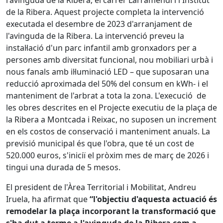
de la Ribera. Aquest projecte completa la intervenció
executada el desembre de 2023 d'arranjament de
l'avinguda de la Ribera. La intervenció preveu la
instal·lació d'un parc infantil amb gronxadors per a
persones amb diversitat funcional, nou mobiliari urbà i
nous fanals amb il·luminació LED – que suposaran una
reducció aproximada del 50% del consum en kWh- i el
manteniment de l'arbrat a tota la zona. L'execució de
les obres descrites en el Projecte executiu de la plaça de
la Ribera a Montcada i Reixac, no suposen un increment
en els costos de conservació i manteniment anuals. La
previsió municipal és que l'obra, que té un cost de
520.000 euros, s'iniciï el pròxim mes de març de 2026 i
tingui una durada de 5 mesos.
El president de l'Àrea Territorial i Mobilitat, Andreu
Iruela, ha afirmat que
“l'objectiu d'aquesta actuació és
remodelar la plaça incorporant la transformació que
s'ha dut a terme a l'avinguda de la Ribera com a