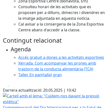
Zona Esportiva Centre (Bonavista, s/n)
Consulteu horari de les activitats que es
proposen per a dilluns, dimecres i divendres en
la imatge adjuntada en aquesta notícia.
Cal avisar a la consergeria de la Zona Esportiva
Centre abans d'accedir a la classe.
Contingut relacionat
Agenda
Accés gratuït a dones a les activitats esportives
Xerrada. Com acompanyar les prones amb
trastorn de la conducta alimentària (TCA)
Taller. En pan(talla) gran
Facebook
X
Darrera actualització: 20.05.2025 | 10:42
Cartell amb el lema: "Cuidem-nos davant la pressió estèti
Commemoració del Dia Internacional per a la Salut de