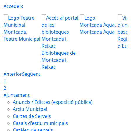
Accedeix
Montcada Aqua
Teatre Municipal
Regid
d'Esp
Biblioteques de
Montcada i
Reixac
Anterior
Següent
1
2
Ajuntament
Anuncis / Edictes (exposició pública)
Arxiu Municipal
Cartes de Serveis
Casals d'estiu municipals
Catàleg de serveis