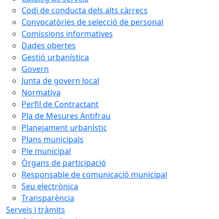
Codi de conducta dels alts càrrecs
Convocatòries de selecció de personal
Comissions informatives
Dades obertes
Gestió urbanística
Govern
Junta de govern local
Normativa
Perfil de Contractant
Pla de Mesures Antifrau
Planejament urbanístic
Plans municipals
Ple municipal
Òrgans de participació
Responsable de comunicació municipal
Seu electrònica
Transparència
Serveis i tràmits