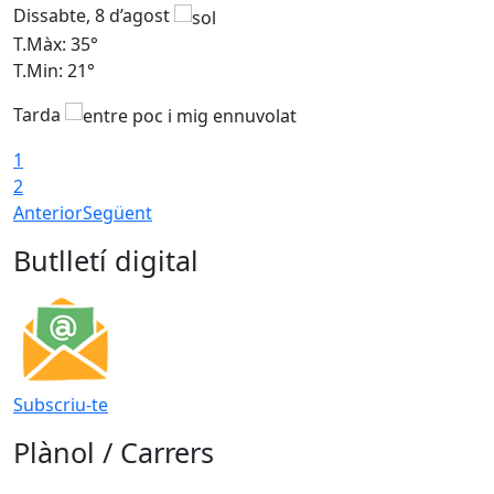
Dissabte, 8 d’agost
D
T.Màx: 35°
T
T.Min: 21°
T
Tarda
1
2
Anterior
Següent
Butlletí digital
Subscriu-te
Plànol / Carrers