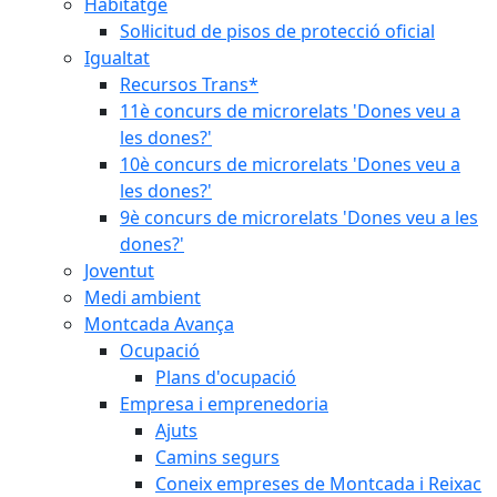
Habitatge
Sol·licitud de pisos de protecció oficial
Igualtat
Recursos Trans*
11è concurs de microrelats 'Dones veu a
les dones?'
10è concurs de microrelats 'Dones veu a
les dones?'
9è concurs de microrelats 'Dones veu a les
dones?'
Joventut
Medi ambient
Montcada Avança
Ocupació
Plans d'ocupació
Empresa i emprenedoria
Ajuts
Camins segurs
Coneix empreses de Montcada i Reixac