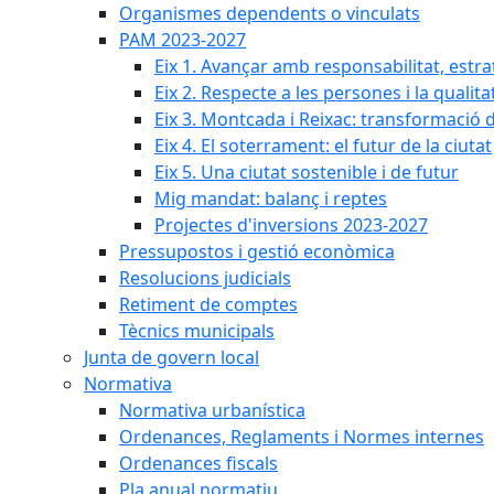
Organismes dependents o vinculats
PAM 2023-2027
Eix 1. Avançar amb responsabilitat, estr
Eix 2. Respecte a les persones i la qualita
Eix 3. Montcada i Reixac: transformació 
Eix 4. El soterrament: el futur de la ciutat
Eix 5. Una ciutat sostenible i de futur
Mig mandat: balanç i reptes
Projectes d'inversions 2023-2027
Pressupostos i gestió econòmica
Resolucions judicials
Retiment de comptes
Tècnics municipals
Junta de govern local
Normativa
Normativa urbanística
Ordenances, Reglaments i Normes internes
Ordenances fiscals
Pla anual normatiu