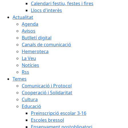
Calendari festiu, festes i fires
Llocs d'interès
Actualitat
Agenda
Avisos
Butlletí digital
Canals de comunicació
Hemeroteca
La Veu
Notícies
Rss
Temes
Comunicació i Protocol
Cooperació i Solidaritat
Cultura
Educació
Preinscripció escolar 3-16
Escoles bressol
Ensenyament postobligatori