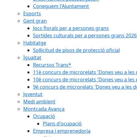
Coneguem l'Ajuntament
Esports
Gent gran
Jocs florals per a persones grans
Sortides culturals per a persones grans 2026
Habitatge
Sol·licitud de pisos de protecció oficial
Igualtat
Recursos Trans*
11è concurs de microrelats 'Dones veu a les 
10è concurs de microrelats 'Dones veu a les 
9è concurs de microrelats 'Dones veu a les d
Joventut
Medi ambient
Montcada Avança
Ocupació
Plans d'ocupació
Empresa i emprenedoria