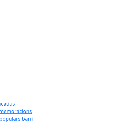
ucatius
ommemoracions
 populars barri