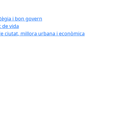
atègia i bon govern
t de vida
de ciutat, millora urbana i econòmica