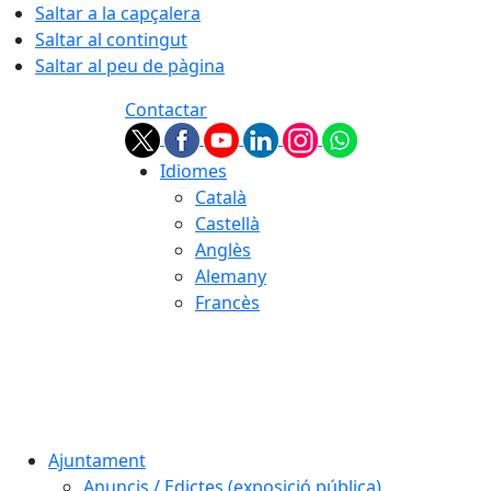
Saltar a la capçalera
Saltar al contingut
Saltar al peu de pàgina
Contactar
Idiomes
Català
Castellà
Anglès
Alemany
Francès
07.08.2026 | 03:16
Ajuntament
Anuncis / Edictes (exposició pública)