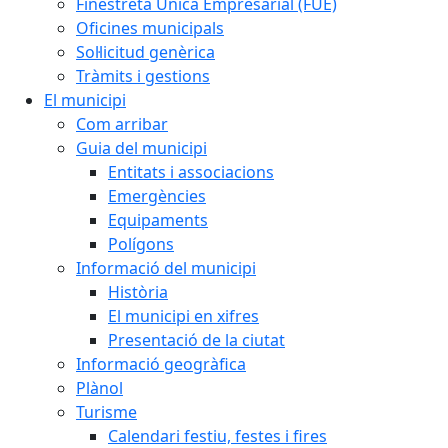
Finestreta Única Empresarial (FUE)
Oficines municipals
Sol·licitud genèrica
Tràmits i gestions
El municipi
Com arribar
Guia del municipi
Entitats i associacions
Emergències
Equipaments
Polígons
Informació del municipi
Història
El municipi en xifres
Presentació de la ciutat
Informació geogràfica
Plànol
Turisme
Calendari festiu, festes i fires