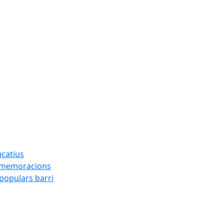
ucatius
ommemoracions
 populars barri