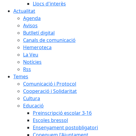
Llocs d'interès
Actualitat
Agenda
Avisos
Butlletí digital
Canals de comunicació
Hemeroteca
La Veu
Notícies
Rss
Temes
Comunicació i Protocol
Cooperació i Solidaritat
Cultura
Educació
Preinscripció escolar 3-16
Escoles bressol
Ensenyament postobligatori
Coneguem l'Ajuntament