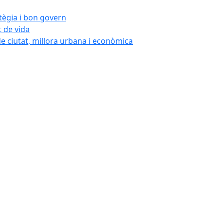
atègia i bon govern
t de vida
de ciutat, millora urbana i econòmica