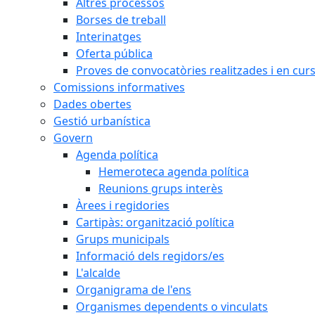
Altres processos
Borses de treball
Interinatges
Oferta pública
Proves de convocatòries realitzades i en cur
Comissions informatives
Dades obertes
Gestió urbanística
Govern
Agenda política
Hemeroteca agenda política
Reunions grups interès
Àrees i regidories
Cartipàs: organització política
Grups municipals
Informació dels regidors/es
L'alcalde
Organigrama de l'ens
Organismes dependents o vinculats