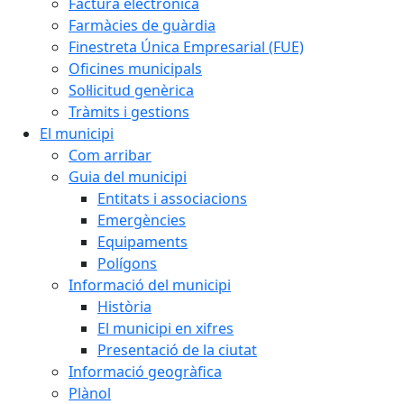
Factura electrònica
Farmàcies de guàrdia
Finestreta Única Empresarial (FUE)
Oficines municipals
Sol·licitud genèrica
Tràmits i gestions
El municipi
Com arribar
Guia del municipi
Entitats i associacions
Emergències
Equipaments
Polígons
Informació del municipi
Història
El municipi en xifres
Presentació de la ciutat
Informació geogràfica
Plànol