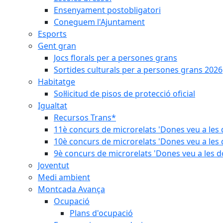
Ensenyament postobligatori
Coneguem l'Ajuntament
Esports
Gent gran
Jocs florals per a persones grans
Sortides culturals per a persones grans 2026
Habitatge
Sol·licitud de pisos de protecció oficial
Igualtat
Recursos Trans*
11è concurs de microrelats 'Dones veu a les 
10è concurs de microrelats 'Dones veu a les 
9è concurs de microrelats 'Dones veu a les d
Joventut
Medi ambient
Montcada Avança
Ocupació
Plans d'ocupació