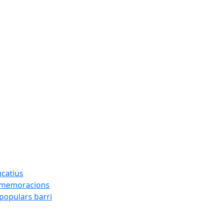
ucatius
ommemoracions
 populars barri