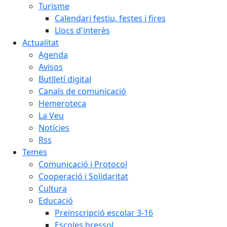
Turisme
Calendari festiu, festes i fires
Llocs d'interès
Actualitat
Agenda
Avisos
Butlletí digital
Canals de comunicació
Hemeroteca
La Veu
Notícies
Rss
Temes
Comunicació i Protocol
Cooperació i Solidaritat
Cultura
Educació
Preinscripció escolar 3-16
Escoles bressol