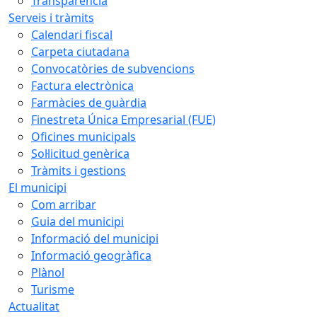
Transparència
Serveis i tràmits
Calendari fiscal
Carpeta ciutadana
Convocatòries de subvencions
Factura electrònica
Farmàcies de guàrdia
Finestreta Única Empresarial (FUE)
Oficines municipals
Sol·licitud genèrica
Tràmits i gestions
El municipi
Com arribar
Guia del municipi
Informació del municipi
Informació geogràfica
Plànol
Turisme
Actualitat