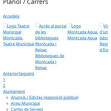
Plànol / Carrers
Accedeix
Montcada Aqua
Teatre Municipal
Regid
d'Esp
Biblioteques de
Montcada i
Reixac
Anterior
Següent
1
2
Ajuntament
Anuncis / Edictes (exposició pública)
Arxiu Municipal
Cartes de Serveis