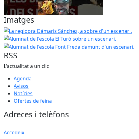
Imatges
La regidora Dámaris Sánchez, a sobre d'un escenari.
Alu
Alumnat d
RSS
L'actualitat a un clic
Agenda
Avisos
Notícies
Ofertes de feina
Adreces i telèfons
Accedeix