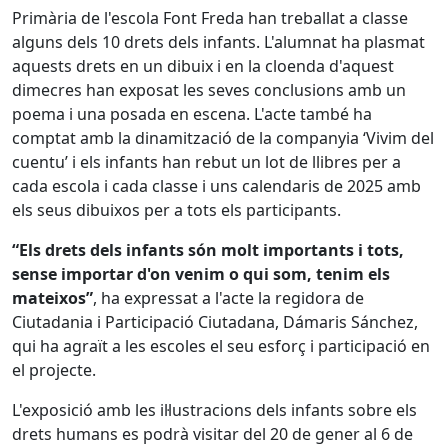
Primària de l'escola Font Freda han treballat a classe
alguns dels 10 drets dels infants. L'alumnat ha plasmat
aquests drets en un dibuix i en la cloenda d'aquest
dimecres han exposat les seves conclusions amb un
poema i una posada en escena. L'acte també ha
comptat amb la dinamització de la companyia ‘Vivim del
cuentu’ i els infants han rebut un lot de llibres per a
cada escola i cada classe i uns calendaris de 2025 amb
els seus dibuixos per a tots els participants.
“Els drets dels infants són molt importants i tots,
sense importar d'on venim o qui som, tenim els
mateixos”
, ha expressat a l'acte la regidora de
Ciutadania i Participació Ciutadana, Dámaris Sánchez,
qui ha agraït a les escoles el seu esforç i participació en
el projecte.
L'exposició amb les il·lustracions dels infants sobre els
drets humans es podrà visitar del 20 de gener al 6 de