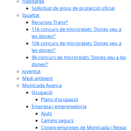
Habitatge
Sol·licitud de pisos de protecció oficial
Igualtat
Recursos Trans*
11è concurs de microrelats 'Dones veu a
les dones?'
10è concurs de microrelats 'Dones veu a
les dones?'
9è concurs de microrelats 'Dones veu a les
dones?'
Joventut
Medi ambient
Montcada Avança
Ocupació
Plans d'ocupació
Empresa i emprenedoria
Ajuts
Camins segurs
Coneix empreses de Montcada i Reixac