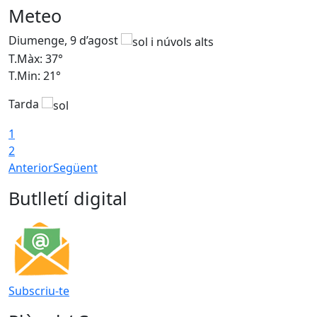
Meteo
Diumenge, 9 d’agost
D
T.Màx: 37°
T
T.Min: 21°
T
Tarda
T
1
2
Anterior
Següent
Butlletí digital
Subscriu-te