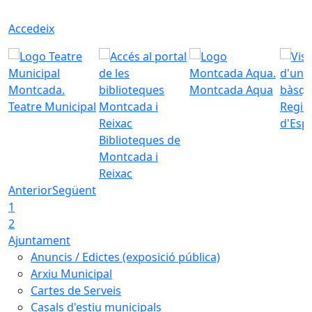
Accedeix
Montcada Aqua
Teatre Municipal
Regid
d'Esp
Biblioteques de
Montcada i
Reixac
Anterior
Següent
1
2
Ajuntament
Anuncis / Edictes (exposició pública)
Arxiu Municipal
Cartes de Serveis
Casals d'estiu municipals