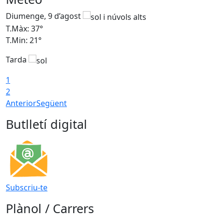
Diumenge, 9 d’agost
D
T.Màx: 37°
T
T.Min: 21°
T
Tarda
T
1
2
Anterior
Següent
Butlletí digital
Subscriu-te
Plànol / Carrers