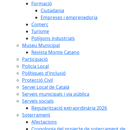
Formació
Ciutadania
Empreses i emprenedoria
Comerç
Turisme
Polígons industrials
Museu Municipal
Revista Monte Catano
Participació
Policia Local
Polítiques d'inclusió
Protecció Civil
Servei Local de Català
Serveis municipals i via pública
Serveis socials
Regularització extraordinària 2026
Soterrament
Afectacions
Cronologia del projecte de soterrament de