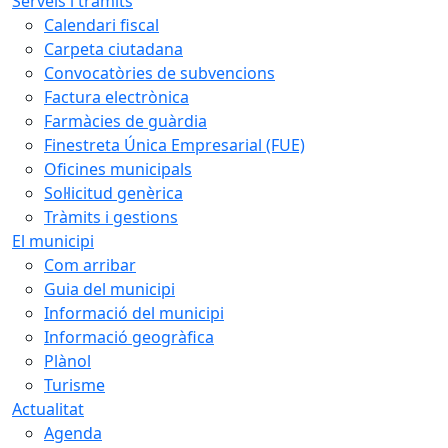
Serveis i tràmits
Calendari fiscal
Carpeta ciutadana
Convocatòries de subvencions
Factura electrònica
Farmàcies de guàrdia
Finestreta Única Empresarial (FUE)
Oficines municipals
Sol·licitud genèrica
Tràmits i gestions
El municipi
Com arribar
Guia del municipi
Informació del municipi
Informació geogràfica
Plànol
Turisme
Actualitat
Agenda