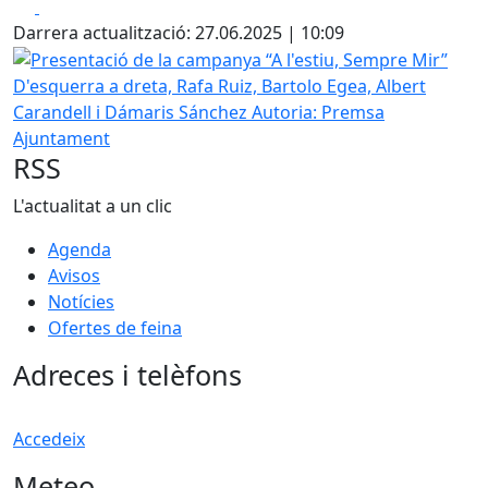
Facebook
X
Darrera actualització: 27.06.2025 | 10:09
Presentació de la campanya “A l'estiu, Sempre Mir”
D'esquerra a dreta, Rafa Ruiz, Bartolo Egea, Albert
Carandell i Dámaris Sánchez
Autoria: Premsa
Ajuntament
RSS
L'actualitat a un clic
Agenda
Avisos
Notícies
Ofertes de feina
Adreces i telèfons
Accedeix
Meteo