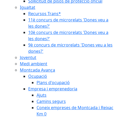
Sol·licitud de pisos de protecció oficial
Igualtat
Recursos Trans*
11è concurs de microrelats 'Dones veu a
les dones?'
10è concurs de microrelats 'Dones veu a
les dones?'
9è concurs de microrelats 'Dones veu a les
dones?'
Joventut
Medi ambient
Montcada Avança
Ocupació
Plans d'ocupació
Empresa i emprenedoria
Ajuts
Camins segurs
Coneix empreses de Montcada i Reixac
Km 0