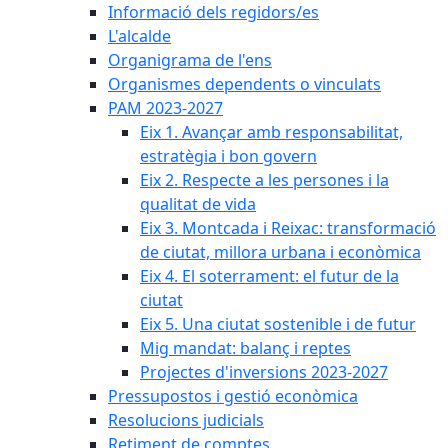
Informació dels regidors/es
L'alcalde
Organigrama de l'ens
Organismes dependents o vinculats
PAM 2023-2027
Eix 1. Avançar amb responsabilitat,
estratègia i bon govern
Eix 2. Respecte a les persones i la
qualitat de vida
Eix 3. Montcada i Reixac: transformació
de ciutat, millora urbana i econòmica
Eix 4. El soterrament: el futur de la
ciutat
Eix 5. Una ciutat sostenible i de futur
Mig mandat: balanç i reptes
Projectes d'inversions 2023-2027
Pressupostos i gestió econòmica
Resolucions judicials
Retiment de comptes