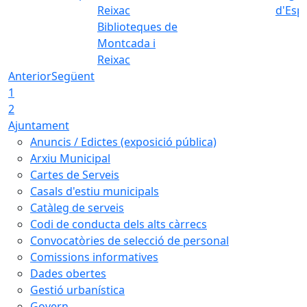
d'Esp
Biblioteques de
Montcada i
Reixac
Anterior
Següent
1
2
Ajuntament
Anuncis / Edictes (exposició pública)
Arxiu Municipal
Cartes de Serveis
Casals d'estiu municipals
Catàleg de serveis
Codi de conducta dels alts càrrecs
Convocatòries de selecció de personal
Comissions informatives
Dades obertes
Gestió urbanística
Govern