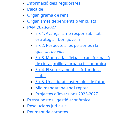
Informació dels regidors/es
L'alcalde
Organigrama de l'ens
Organismes dependents o vinculats
PAM 2023-2027
Eix 1. Avançar amb responsabilitat,
estratègia i bon govern
Eix 2. Respecte a les persones i la
qualitat de vida
Eix 3. Montcada i Reixac: transformació
de ciutat, millora urbana i econòmica
Eix 4. El soterrament: el futur de la
ciutat
Eix 5. Una ciutat sostenible i de futur
Mig mandat: balanç i reptes
Projectes d'inversions 2023-2027
Pressupostos i gestió econòmica
Resolucions judicials
Retiment de comptes