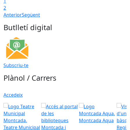
1
2
Anterior
Següent
Butlletí digital
Subscriu-te
Plànol / Carrers
Accedeix
Montcada Aqua
Teatre Municipal
Regid