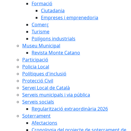
Formació
Ciutadania
Empreses i emprenedoria
Comerç
Turisme
Polígons industrials
Museu Municipal
Revista Monte Catano
Participació
Policia Local
Polítiques d'inclusió
Protecció Civil
Servei Local de Català
Serveis municipals i via pública
Serveis socials
Regularització extraordinària 2026
Soterrament
Afectacions
Cronologia del projecte de soterrament de