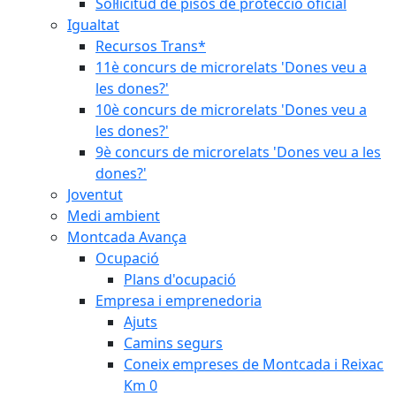
Sol·licitud de pisos de protecció oficial
Igualtat
Recursos Trans*
11è concurs de microrelats 'Dones veu a
les dones?'
10è concurs de microrelats 'Dones veu a
les dones?'
9è concurs de microrelats 'Dones veu a les
dones?'
Joventut
Medi ambient
Montcada Avança
Ocupació
Plans d'ocupació
Empresa i emprenedoria
Ajuts
Camins segurs
Coneix empreses de Montcada i Reixac
Km 0