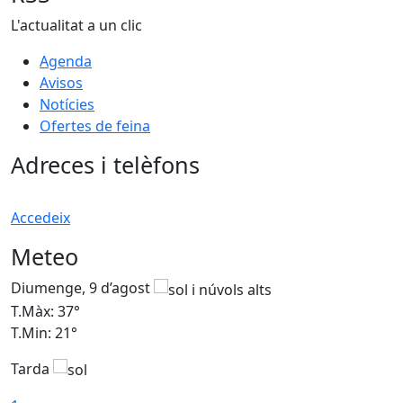
L'actualitat a un clic
Agenda
Avisos
Notícies
Ofertes de feina
Adreces i telèfons
Accedeix
Meteo
Diumenge, 9 d’agost
D
T.Màx: 37°
T
T.Min: 21°
T
Tarda
T