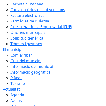
Carpeta ciutadana
Convocatòries de subvencions
Factura electrònica
Farmàcies de guàrdia
Finestreta Única Empresarial (FUE)
Oficines municipals
Sol·licitud genèrica
Tràmits i gestions
El municipi
Com arribar
Guia del municipi
Informació del municipi
Informació geogràfica
Plànol
Turisme
Actualitat
Agenda
Avisos