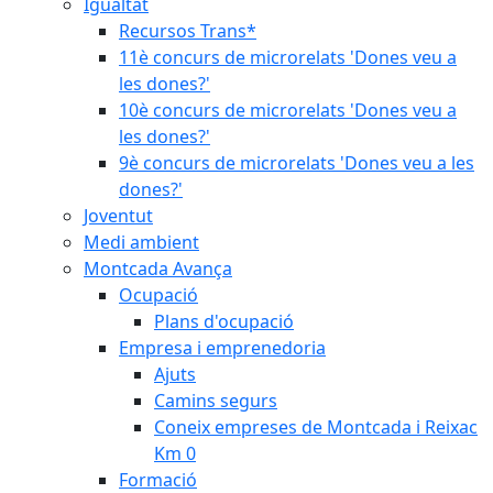
Igualtat
Recursos Trans*
11è concurs de microrelats 'Dones veu a
les dones?'
10è concurs de microrelats 'Dones veu a
les dones?'
9è concurs de microrelats 'Dones veu a les
dones?'
Joventut
Medi ambient
Montcada Avança
Ocupació
Plans d'ocupació
Empresa i emprenedoria
Ajuts
Camins segurs
Coneix empreses de Montcada i Reixac
Km 0
Formació