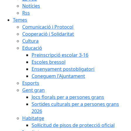
Notícies
Rss
Temes
Comunicació i Protocol
Cooperació i Solidaritat
Cultura
Educació
Preinscripció escolar 3-16
Escoles bressol
Ensenyament postobligatori
Coneguem l'Ajuntament
Esports
Gent gran
Jocs florals per a persones grans
Sortides culturals per a persones grans
2026
Habitatge
Sol·licitud de pisos de protecció oficial