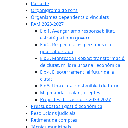
L'alcalde
Organigrama de l'ens
Organismes dependents o vinculats
PAM 2023-2027
Eix 1. Avançar amb responsabilitat,
estratègia i bon govern
Eix 2. Respecte a les persones i la
qualitat de vida
Eix 3. Montcada i Reixac: transformació
de ciutat, millora urbana i econòmica
Eix 4. El soterrament: el futur de la
ciutat
Eix 5. Una ciutat sostenible i de futur
Mig mandat: balanç i reptes
Projectes d'inversions 2023-2027
Pressupostos i gestió econòmica
Resolucions judicials
Retiment de comptes
Tècnics municipals