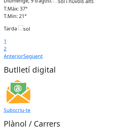
Diumenge, 9 d’agost
D
T.Màx: 37°
T
T.Min: 21°
T
Tarda
T
1
2
Anterior
Següent
Butlletí digital
Subscriu-te
Plànol / Carrers