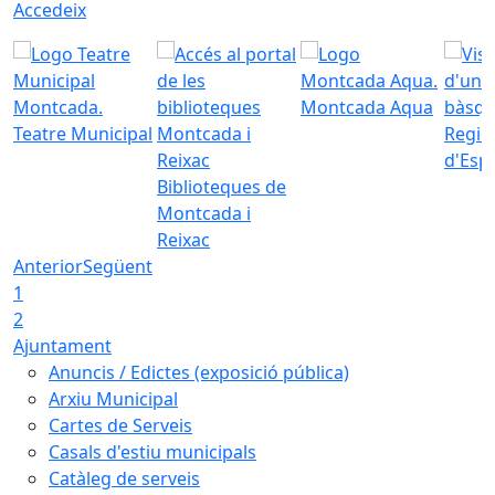
Accedeix
Montcada Aqua
Teatre Municipal
Regid
d'Esp
Biblioteques de
Montcada i
Reixac
Anterior
Següent
1
2
Ajuntament
Anuncis / Edictes (exposició pública)
Arxiu Municipal
Cartes de Serveis
Casals d'estiu municipals
Catàleg de serveis