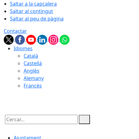
Saltar a la capçalera
Saltar al contingut
Saltar al peu de pàgina
Contactar
Idiomes
Català
Castellà
Anglès
Alemany
Francès
09.08.2026 | 12:51
Cercar:
Ajuntament