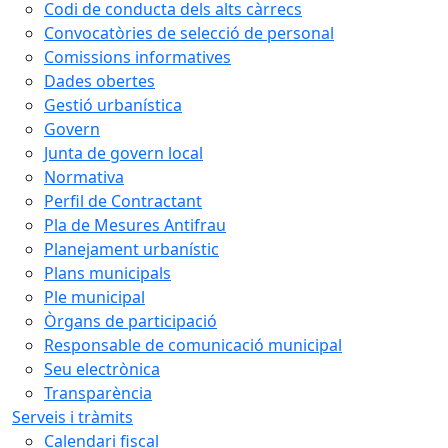
Codi de conducta dels alts càrrecs
Convocatòries de selecció de personal
Comissions informatives
Dades obertes
Gestió urbanística
Govern
Junta de govern local
Normativa
Perfil de Contractant
Pla de Mesures Antifrau
Planejament urbanístic
Plans municipals
Ple municipal
Òrgans de participació
Responsable de comunicació municipal
Seu electrònica
Transparència
Serveis i tràmits
Calendari fiscal