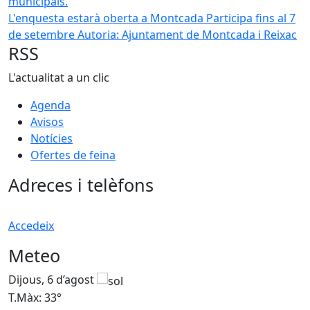
L'enquesta estarà oberta a Montcada Participa fins al 7
de setembre
Autoria: Ajuntament de Montcada i Reixac
RSS
L'actualitat a un clic
Agenda
Avisos
Notícies
Ofertes de feina
Adreces i telèfons
Accedeix
Meteo
Dijous, 6 d’agost
D
T.Màx: 33°
T