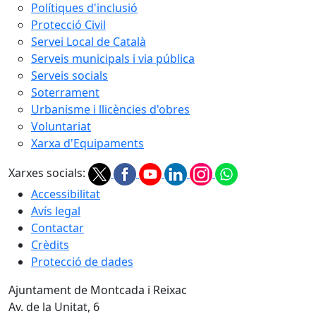
Polítiques d'inclusió
Protecció Civil
Servei Local de Català
Serveis municipals i via pública
Serveis socials
Soterrament
Urbanisme i llicències d'obres
Voluntariat
Xarxa d'Equipaments
Xarxes socials:
Accessibilitat
Avís legal
Contactar
Crèdits
Protecció de dades
Ajuntament de Montcada i Reixac
Av. de la Unitat, 6