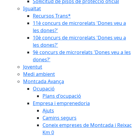
Sol·licitud de pisos de protecció oficial
Igualtat
Recursos Trans*
11è concurs de microrelats 'Dones veu a
les dones?'
10è concurs de microrelats 'Dones veu a
les dones?'
9è concurs de microrelats 'Dones veu a les
dones?'
Joventut
Medi ambient
Montcada Avança
Ocupació
Plans d'ocupació
Empresa i emprenedoria
Ajuts
Camins segurs
Coneix empreses de Montcada i Reixac
Km 0