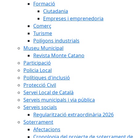
Formació
Ciutadania
Empreses i emprenedoria
Comerç
Turisme
Polígons industrials
Museu Municipal
Revista Monte Catano
Participació
Policia Local
Polítiques d'inclusió
Protecció Civil
Servei Local de Català
Serveis municipals i via pública
Serveis socials
Regularització extraordinària 2026
Soterrament
Afectacions
Cronologia del projecte de soterrament de