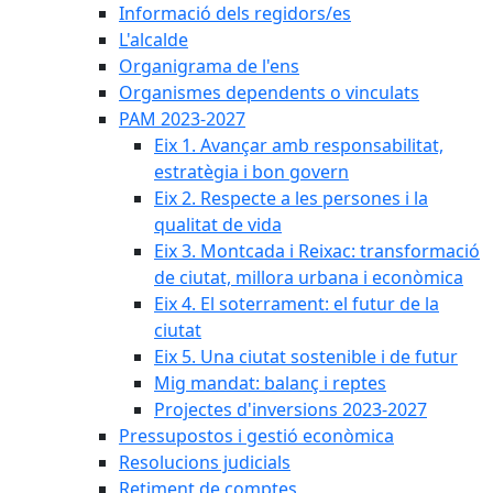
Informació dels regidors/es
L'alcalde
Organigrama de l'ens
Organismes dependents o vinculats
PAM 2023-2027
Eix 1. Avançar amb responsabilitat,
estratègia i bon govern
Eix 2. Respecte a les persones i la
qualitat de vida
Eix 3. Montcada i Reixac: transformació
de ciutat, millora urbana i econòmica
Eix 4. El soterrament: el futur de la
ciutat
Eix 5. Una ciutat sostenible i de futur
Mig mandat: balanç i reptes
Projectes d'inversions 2023-2027
Pressupostos i gestió econòmica
Resolucions judicials
Retiment de comptes