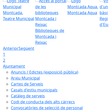
Montcada Aqua
Teatre Municipal
Regid
d'Esp
Biblioteques de
Montcada i
Reixac
Anterior
Següent
1
2
Ajuntament
Anuncis / Edictes (exposició pública)
Arxiu Municipal
Cartes de Serveis
Casals d'estiu municipals
Catàleg de serveis
Codi de conducta dels alts càrrecs
Convocatòries de selecció de personal