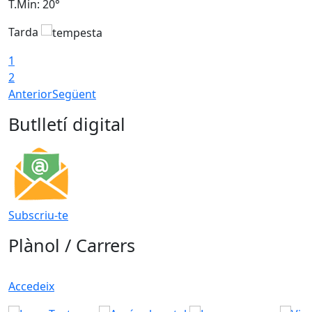
T.Min: 20°
T
Tarda
1
2
Anterior
Següent
Butlletí digital
Subscriu-te
Plànol / Carrers
Accedeix