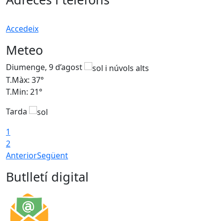
Accedeix
Meteo
Diumenge, 9 d’agost
D
T.Màx: 37°
T
T.Min: 21°
T
Tarda
T
1
2
Anterior
Següent
Butlletí digital