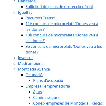
Habitatge
Sol·licitud de pisos de protecció oficial
Igualtat
Recursos Trans*
11è concurs de microrelats 'Dones veu a
les dones?'
10è concurs de microrelats 'Dones veu a
les dones?'
9è concurs de microrelats 'Dones veu a les
dones?'
Joventut
Medi ambient
Montcada Avança
Ocupació
Plans d'ocupació
Empresa i emprenedoria
Ajuts
Camins segurs
Coneix empreses de Montcada i Reixac