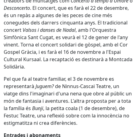
creadors de muntatges com
Concerto a tempo d'Umore
o
Desconcerto
. El concert, que es farà el 22 de desembre,
és un repàs a algunes de les peces de cine més
conegudes dels darrers cinquanta anys. El tradicional
concert
Valsos i danses de Nadal
, amb l'Orquestra
Simfònica Sant Cugat, es veurà el 12 de gener de l'any
vinent. Torna el concert solidari de gòspel, amb el Cor
Gospel Gràcia, i es farà el 16 de novembre a l'Espai
Cultural Kursaal. La recaptació es destinarà a Montcada
Solidària.
Pel que fa al teatre familiar, el 3 de novembre es
representarà
Juguem?
de Ninnus-Cascai Teatre, un
viatge dins l'imaginari d'una nena que obre al públic un
món de fantasia i aventures. L'altra proposta per a tota
la família és
Bunji
, la petita coala (1 de desembre), de
Festuc Teatre, una reflexió sobre com la innocència no
estigmatitza ni crea diferències.
Entrades i abonaments