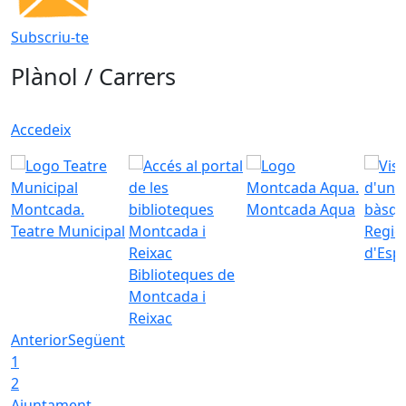
Subscriu-te
Plànol / Carrers
Accedeix
Montcada Aqua
Teatre Municipal
Regid
d'Esp
Biblioteques de
Montcada i
Reixac
Anterior
Següent
1
2
Ajuntament