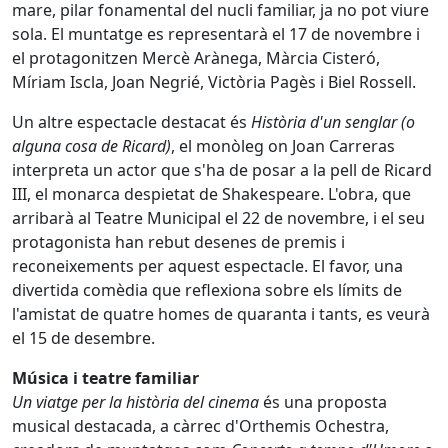
mare, pilar fonamental del nucli familiar, ja no pot viure
sola. El muntatge es representarà el 17 de novembre i
el protagonitzen Mercè Arànega, Màrcia Cisteró,
Míriam Iscla, Joan Negrié, Victòria Pagès i Biel Rossell.
Un altre espectacle destacat és
Història d'un senglar (o
alguna cosa de Ricard)
, el monòleg on Joan Carreras
interpreta un actor que s'ha de posar a la pell de Ricard
III, el monarca despietat de Shakespeare. L'obra, que
arribarà al Teatre Municipal el 22 de novembre, i el seu
protagonista han rebut desenes de premis i
reconeixements per aquest espectacle. El favor, una
divertida comèdia que reflexiona sobre els límits de
l'amistat de quatre homes de quaranta i tants, es veurà
el 15 de desembre.
Música i teatre familiar
Un viatge per la història del cinema
és una proposta
musical destacada, a càrrec d'Orthemis Ochestra,