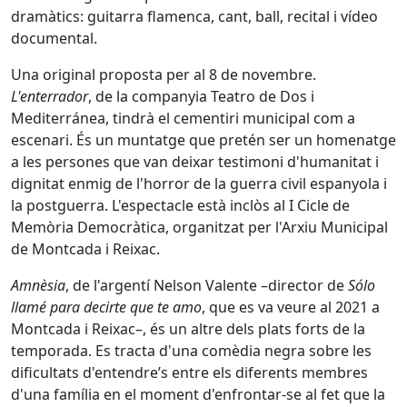
dramàtics: guitarra flamenca, cant, ball, recital i vídeo
documental.
Una original proposta per al 8 de novembre.
L'enterrador
, de la companyia Teatro de Dos i
Mediterránea, tindrà el cementiri municipal com a
escenari. És un muntatge que pretén ser un homenatge
a les persones que van deixar testimoni d'humanitat i
dignitat enmig de l'horror de la guerra civil espanyola i
la postguerra. L'espectacle està inclòs al I Cicle de
Memòria Democràtica, organitzat per l'Arxiu Municipal
de Montcada i Reixac.
Amnèsia
, de l'argentí Nelson Valente –director de
Sólo
llamé para decirte que te amo
, que es va veure al 2021 a
Montcada i Reixac–, és un altre dels plats forts de la
temporada. Es tracta d'una comèdia negra sobre les
dificultats d'entendre’s entre els diferents membres
d'una família en el moment d'enfrontar-se al fet que la