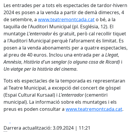
Les entrades per a tots els espectacles de tardor-hivern
2024 es posen a la venda a partir de demà dimecres, 4
de setembre, a
www.teatremontcada.cat
o bé, a la
taquilla de l'Auditori Municipal (pl. Església, 12). El
muntatge
L'enterrador
és gratuït, però cal recollir tiquet
a l'Auditori Municipal perquè l'aforament és limitat. Es
posen a la venda abonaments per a quatre espectacles,
al preu de 40 euros. Inclou una entrada per a
Llegat
,
Amnèsia
,
Història d'un senglar (o alguna cosa de Ricard)
i
Un viatge per la història del cinema
.
Tots els espectacles de la temporada es representaran
al Teatre Municipal, a excepció del concert de gòspel
(Espai Cultural Kursaal) i
L'enterrador
(cementiri
municipal). La informació sobre els muntatges i els
preus es poden consultar a
www.teatremontcada.cat
.
Facebook
X
Darrera actualització: 3.09.2024 | 11:21