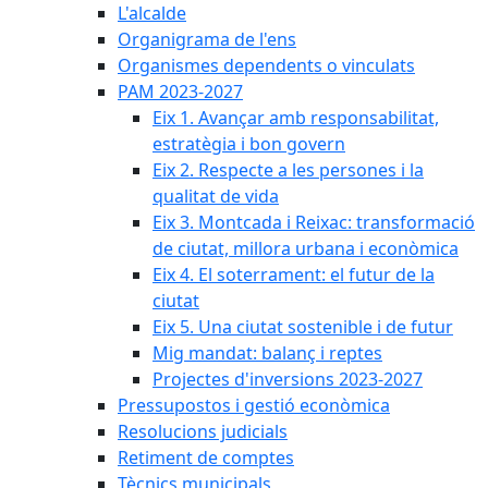
L'alcalde
Organigrama de l'ens
Organismes dependents o vinculats
PAM 2023-2027
Eix 1. Avançar amb responsabilitat,
estratègia i bon govern
Eix 2. Respecte a les persones i la
qualitat de vida
Eix 3. Montcada i Reixac: transformació
de ciutat, millora urbana i econòmica
Eix 4. El soterrament: el futur de la
ciutat
Eix 5. Una ciutat sostenible i de futur
Mig mandat: balanç i reptes
Projectes d'inversions 2023-2027
Pressupostos i gestió econòmica
Resolucions judicials
Retiment de comptes
Tècnics municipals