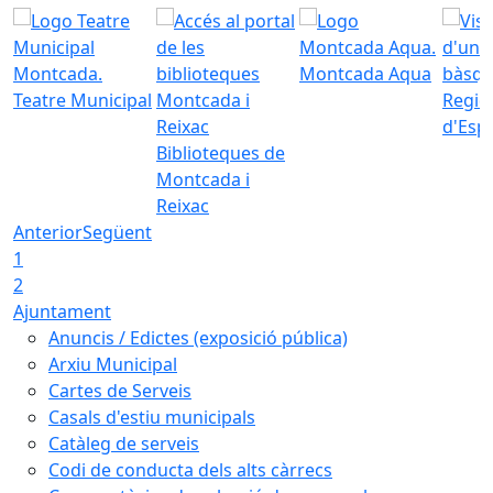
Montcada Aqua
Teatre Municipal
Regid
d'Esp
Biblioteques de
Montcada i
Reixac
Anterior
Següent
1
2
Ajuntament
Anuncis / Edictes (exposició pública)
Arxiu Municipal
Cartes de Serveis
Casals d'estiu municipals
Catàleg de serveis
Codi de conducta dels alts càrrecs