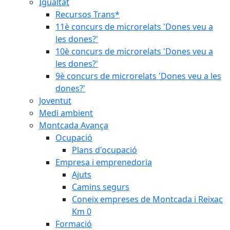
Igualtat
Recursos Trans*
11è concurs de microrelats 'Dones veu a
les dones?'
10è concurs de microrelats 'Dones veu a
les dones?'
9è concurs de microrelats 'Dones veu a les
dones?'
Joventut
Medi ambient
Montcada Avança
Ocupació
Plans d'ocupació
Empresa i emprenedoria
Ajuts
Camins segurs
Coneix empreses de Montcada i Reixac
Km 0
Formació