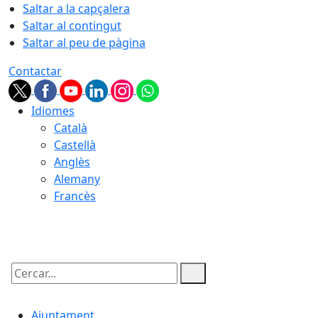
Saltar a la capçalera
Saltar al contingut
Saltar al peu de pàgina
Contactar
Idiomes
Català
Castellà
Anglès
Alemany
Francès
08.08.2026 | 10:02
Cercar:
Ajuntament