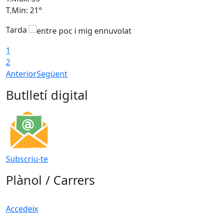
T.Min: 21°
T
Tarda
1
2
Anterior
Següent
Butlletí digital
Subscriu-te
Plànol / Carrers
Accedeix