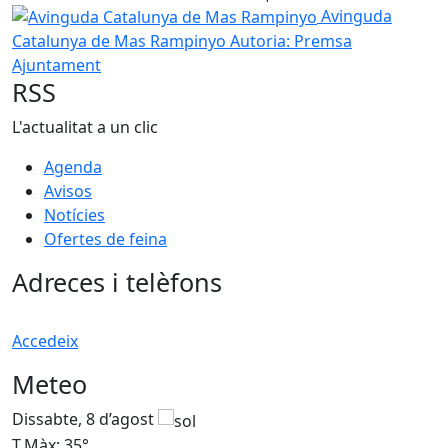
Avinguda Catalunya de Mas Rampinyo
Avinguda
Catalunya de Mas Rampinyo
Autoria: Premsa
Ajuntament
RSS
L'actualitat a un clic
Agenda
Avisos
Notícies
Ofertes de feina
Adreces i telèfons
Accedeix
Meteo
Dissabte, 8 d’agost
D
T.Màx: 35°
T