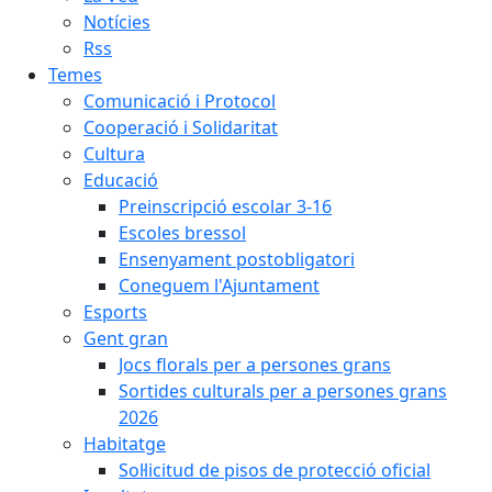
Notícies
Rss
Temes
Comunicació i Protocol
Cooperació i Solidaritat
Cultura
Educació
Preinscripció escolar 3-16
Escoles bressol
Ensenyament postobligatori
Coneguem l'Ajuntament
Esports
Gent gran
Jocs florals per a persones grans
Sortides culturals per a persones grans
2026
Habitatge
Sol·licitud de pisos de protecció oficial