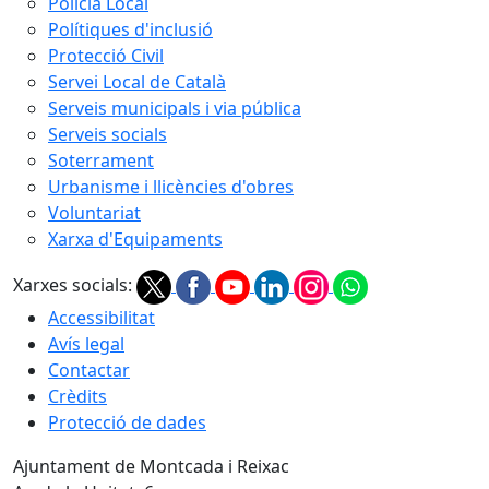
Policia Local
Polítiques d'inclusió
Protecció Civil
Servei Local de Català
Serveis municipals i via pública
Serveis socials
Soterrament
Urbanisme i llicències d'obres
Voluntariat
Xarxa d'Equipaments
Xarxes socials:
Accessibilitat
Avís legal
Contactar
Crèdits
Protecció de dades
Ajuntament de Montcada i Reixac