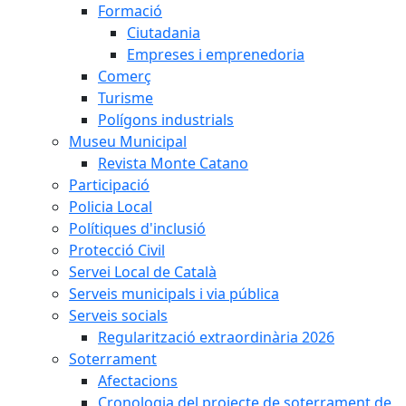
Formació
Ciutadania
Empreses i emprenedoria
Comerç
Turisme
Polígons industrials
Museu Municipal
Revista Monte Catano
Participació
Policia Local
Polítiques d'inclusió
Protecció Civil
Servei Local de Català
Serveis municipals i via pública
Serveis socials
Regularització extraordinària 2026
Soterrament
Afectacions
Cronologia del projecte de soterrament de