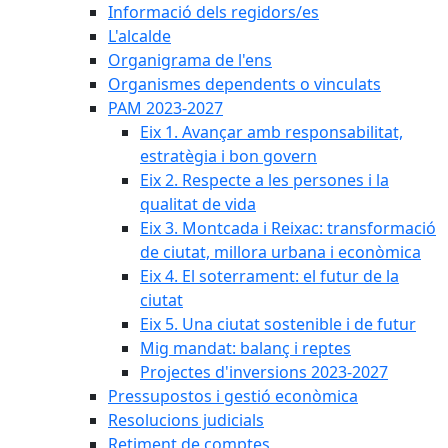
Informació dels regidors/es
L'alcalde
Organigrama de l'ens
Organismes dependents o vinculats
PAM 2023-2027
Eix 1. Avançar amb responsabilitat,
estratègia i bon govern
Eix 2. Respecte a les persones i la
qualitat de vida
Eix 3. Montcada i Reixac: transformació
de ciutat, millora urbana i econòmica
Eix 4. El soterrament: el futur de la
ciutat
Eix 5. Una ciutat sostenible i de futur
Mig mandat: balanç i reptes
Projectes d'inversions 2023-2027
Pressupostos i gestió econòmica
Resolucions judicials
Retiment de comptes