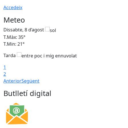
Accedeix
Meteo
Dissabte, 8 d’agost
D
T.Màx: 35°
T
T.Min: 21°
T
Tarda
1
2
Anterior
Següent
Butlletí digital