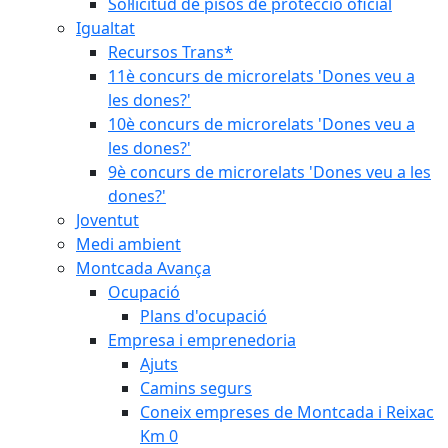
Sol·licitud de pisos de protecció oficial
Igualtat
Recursos Trans*
11è concurs de microrelats 'Dones veu a
les dones?'
10è concurs de microrelats 'Dones veu a
les dones?'
9è concurs de microrelats 'Dones veu a les
dones?'
Joventut
Medi ambient
Montcada Avança
Ocupació
Plans d'ocupació
Empresa i emprenedoria
Ajuts
Camins segurs
Coneix empreses de Montcada i Reixac
Km 0