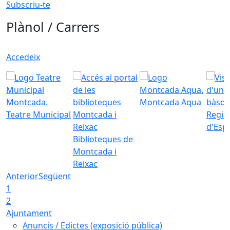
Subscriu-te
Plànol / Carrers
Accedeix
Montcada Aqua
Teatre Municipal
Regid
d'Esp
Biblioteques de
Montcada i
Reixac
Anterior
Següent
1
2
Ajuntament
Anuncis / Edictes (exposició pública)